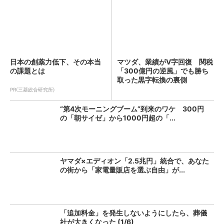
日本の創薬力低下、その本当
マツダ、業績がV字回復 関税
の課題とは
「300億円の逆風」でも勝ち
取った黒字転換の裏側
PR(三菱総合研究所)
“第4次モーニングブーム”到来のワケ 300円
の「朝サイゼ」から1000円超の「...
ヤマダ×エディオン「2.5兆円」統合で、あなた
の街から「家電量販店を選ぶ自由」が...
「追加料金」を発生しないようにしたら、葬儀
社が大きくなった (1/6)