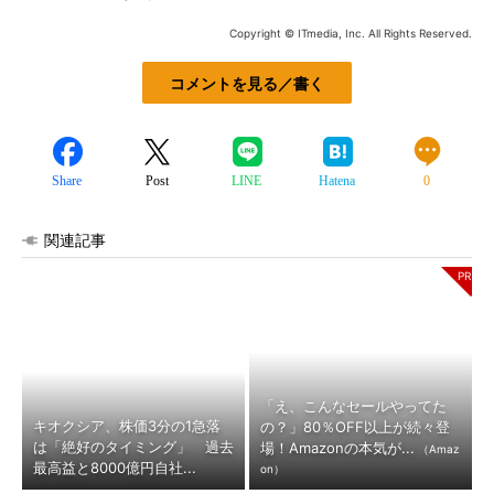
Copyright © ITmedia, Inc. All Rights Reserved.
コメントを見る／書く
Share
Post
LINE
Hatena
0
関連記事
「え、こんなセールやってた
キオクシア、株価3分の1急落
の？」80％OFF以上が続々登
は「絶好のタイミング」 過去
場！Amazonの本気が...
（Amaz
最高益と8000億円自社...
on）