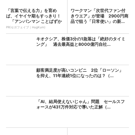
「言葉で伝える力」を育め
ワークマン「次世代ファン付
ば、イヤイヤ期もすっきり！
きウエア」が登場 2900円商
「アンパンマン ことばずか
品で狙う「日常使い」の新...
ん...
PR(セガフェイブ｜HugKum)
キオクシア、株価3分の1急落は「絶好のタイミ
ング」 過去最高益と8000億円自社...
顧客満足度が高いコンビニ 2位「ローソン」
を抑え、11年連続1位になったのは？（...
「AI、結局使えないじゃん」問題 セールスフ
ォースが431万件対応で導いた正解（...