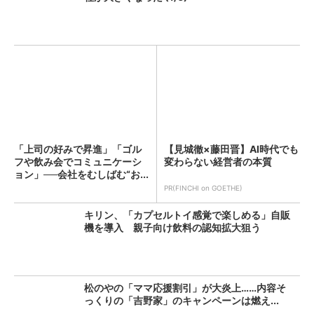
「上司の好みで昇進」「ゴル
【見城徹×藤田晋】AI時代でも
フや飲み会でコミュニケーシ
変わらない経営者の本質
ョン」──会社をむしばむ“お...
PR(FINCHI on GOETHE)
キリン、「カプセルトイ感覚で楽しめる」自販
機を導入 親子向け飲料の認知拡大狙う
松のやの「ママ応援割引」が大炎上……内容そ
っくりの「吉野家」のキャンペーンは燃え...