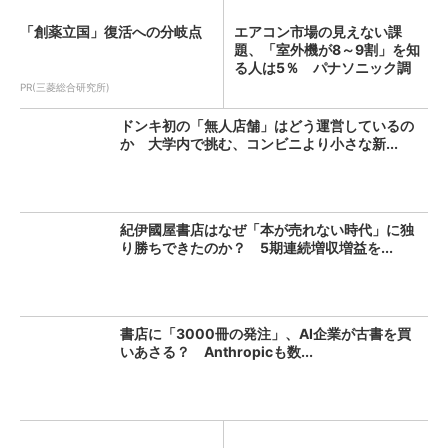
「創薬立国」復活への分岐点
エアコン市場の見えない課
題、「室外機が8～9割」を知
る人は5％ パナソニック調
査...
PR(三菱総合研究所)
ドンキ初の「無人店舗」はどう運営しているの
か 大学内で挑む、コンビニより小さな新...
紀伊國屋書店はなぜ「本が売れない時代」に独
り勝ちできたのか？ 5期連続増収増益を...
書店に「3000冊の発注」、AI企業が古書を買
いあさる？ Anthropicも数...