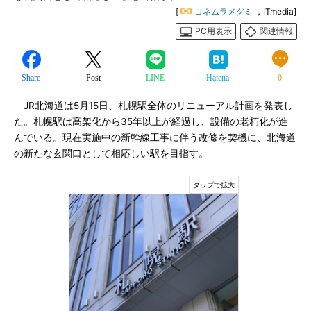
[
コネムラメグミ
，ITmedia]
PC用表示
関連情報
Share
Post
LINE
Hatena
0
JR北海道は5月15日、札幌駅全体のリニューアル計画を発表し
た。札幌駅は高架化から35年以上が経過し、設備の老朽化が進
んでいる。現在実施中の新幹線工事に伴う改修を契機に、北海道
の新たな玄関口として相応しい駅を目指す。