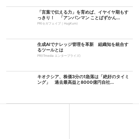
「言葉で伝える力」を育めば、イヤイヤ期もす
っきり！ 「アンパンマン ことばずかん...
PR(セガフェイブ｜HugKum)
生成AIでナレッジ管理を革新 組織知を統合す
るツールとは
PR(ITmedia エンタープライズ)
キオクシア、株価3分の1急落は「絶好のタイミ
ング」 過去最高益と8000億円自社...