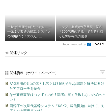
一時は“倒産寸前”だったのに―
マツダ、業績がV字回復 関税
―元ネジ製造の町工場で、1人
「300億円の逆風」でも勝ち取
の採用枠に「350人」...
った黒字転換の裏側
Recommended by
関連リンク
関連資料（ホワイトペーパー）
PR
FAQ運用の3つの落とし穴とは? 陥りがちな課題と解決に向け
たアプローチを紹介
なぜ新規事業はつまずくのか? 識者に聞く失敗しないためのヒ
ント
国税庁の次世代基幹システム「KSK2」稼働開始に向けて、対
応すべき変更点とは?