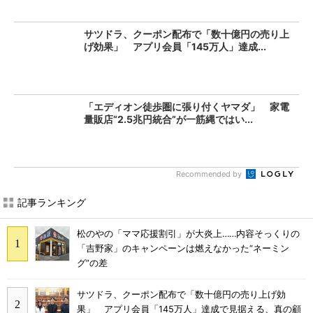
サツドラ、クーポン配布で「数十億円の売り上
げ効果」 アプリ会員「145万人」達成...
「エディオン徒歩圏に張り付くヤマダ」 家電
量販店“2.5兆円統合”が一筋縄ではい...
Recommended by
記事ランキング
松のやの「ママ応援割引」が大炎上……内容そっくりの
「吉野家」のキャンペーンは燃えなかった“ネーミン
グ”の差
サツドラ、クーポン配布で「数十億円の売り上げ効
果」 アプリ会員「145万人」達成で見据える、真の顧