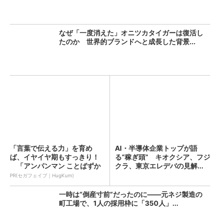
なぜ「一度消えた」オニツカタイガーは復活し
たのか 世界的ブランドへと成長した背景...
「言葉で伝える力」を育め
AI・半導体企業トップが語
ば、イヤイヤ期もすっきり！
る“稼ぎ頭” キオクシア、フジ
「アンパンマン ことばずか
クラ、東京エレデバの見解...
ん...
PR(セガフェイブ｜HugKum)
一時は“倒産寸前”だったのに――元ネジ製造の
町工場で、1人の採用枠に「350人」...