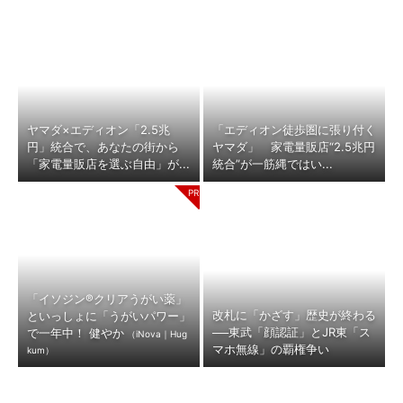
ヤマダ×エディオン「2.5兆
「エディオン徒歩圏に張り付く
円」統合で、あなたの街から
ヤマダ」 家電量販店“2.5兆円
「家電量販店を選ぶ自由」が...
統合”が一筋縄ではい...
「イソジン®クリアうがい薬」
改札に「かざす」歴史が終わる
といっしょに「うがいパワー」
──東武「顔認証」とJR東「ス
で一年中！ 健やか
（iNova｜Hug
マホ無線」の覇権争い
kum）