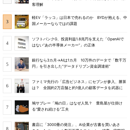
客理解
軽EV「ラッコ」は日本で売れるのか BYDが抱える、中
国メーカーならではの課題
ソフトバンクG、投資利益1.8兆円を支えた「OpenAIで
はない“あの半導体メーカー”」の正体
銀行なら3カ月→AIは1カ月 10万件のデータで「数千万
円」を引き出した“データドリブン資金調達術”
ファミマ先行の「広告ビジネス」にセブンが参入、勝算
は？ 全国約2万店舗と約1億人の顧客データを武器に
鳩サブレー「鳩の日」はなぜ人気？ 豊島屋が仕掛け
る“愛され続ける”工夫
書店に「3000冊の発注」、AI企業が古書を買いあさ