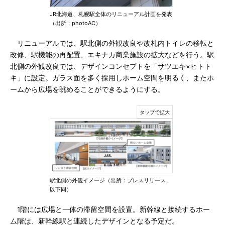
JR北海道、札幌駅全体のリニューアル計画を発表
（出所：photoAC）
リニューアルでは、駅北側の外観改良や改札内トイレの移転と
改修、駅機能の再配置、エキナカ商業施設の拡大などを行う。駅
北側の外観改良では、デザインコンセプトを「サツエキ×ヒトト
キ」に設定。ガラス面を多く採用しホーム空間を明るく、またホ
ームから広場を眺めることができるようにする。
駅北側の外観イメージ（出所：プレスリリース、
以下同）
1階には広場と一体の滞留空間を設置。新幹線と接続するホー
ム階は、新幹線駅と連続したデザインとなる予定だ。