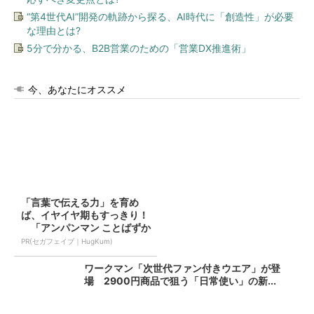
“第4世代AI”開発の軌跡から探る、AI時代に「創造性」が必要
な理由とは?
5分で分かる、B2B営業のための「営業DX推進術」
今、あなたにオススメ
「言葉で伝える力」を育め
ば、イヤイヤ期もすっきり！
「アンパンマン ことばずか
ん...
PR(セガフェイブ｜HugKum)
ワークマン「次世代ファン付きウエア」が登
場 2900円商品で狙う「日常使い」の新...