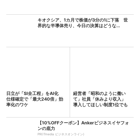
キオクシア、1カ月で株価が3分の1に下落 世
界的な半導体売り、今日の決算はどうな...
日立が「SI全工程」をAI化
経営者「昭和のように働い
仕様確定で「最大240倍」効
て」社員「休みより収入」
率化のワケ
導入してほしい制度1位でも
「週...
【10%OFFクーポン】Ankerビジネスイヤフォ
ンの底力
PR(ITmedia ビジネスオンライン)