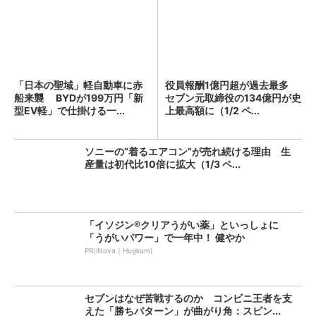
「日本の聖域」軽自動車に赤
役員報酬1億円超が過去最多
船来襲 BYDが199万円「新
セブン元取締役の134億円が史
型EV軽」で仕掛ける一...
上最高額に（1/2 ペ...
ソニーの“着るエアコン”が売れ続ける理由 生
産量は初代比10倍に拡大（1/3 ペ...
「イソジン®クリアうがい薬」といっしょに
「うがいパワー」で一年中！ 健やか
PR(iNova｜Hugkum)
セブンはなぜ苦戦するのか コンビニ王者を支
えた「勝ちパターン」が曲がり角：スピン...