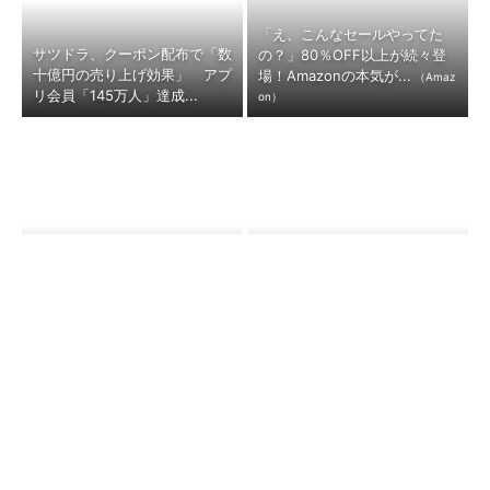
「え、こんなセールやってた
サツドラ、クーポン配布で「数
の？」80％OFF以上が続々登
十億円の売り上げ効果」 アプ
場！Amazonの本気が...
（Amaz
リ会員「145万人」達成...
on）
ファミマ先行の「広告ビジネ
なぜ「一度消えた」オニツカタ
ス」にセブンが参入、勝算は？
イガーは復活したのか 世界的
全国約2万店舗と約1億人...
ブランドへと成長した背景...
「言葉で伝える力」を育めば、