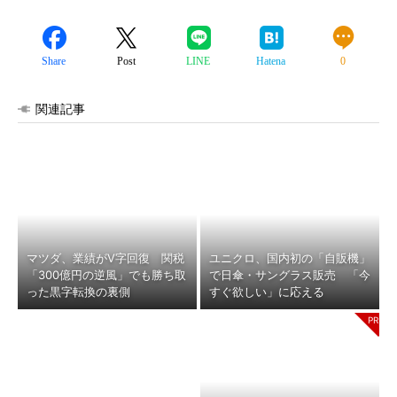
Share
Post
LINE
Hatena
0
関連記事
マツダ、業績がV字回復 関税
ユニクロ、国内初の「自販機」
「300億円の逆風」でも勝ち取
で日傘・サングラス販売 「今
った黒字転換の裏側
すぐ欲しい」に応える