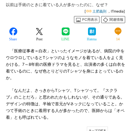
以前は手術のときに着ている人が多かったのに、なぜ？
[
土肥義則
，ITmedia]
PC用表示
関連情報
Share
Post
LINE
Hatena
14
「医療従事者＝白衣」といったイメージがあるが、病院の中を
ウロウロしているとTシャツのようなモノを着ている人をよく見
かける。7～8年前の医療ドラマを見ると、出演者の多くは白衣を
着ているのに、なぜ色とりどりのTシャツを身にまとっているの
か。
「なんだよ、さっきからTシャツ、Tシャツって。『スクラ
ブ』のことだろ」と思われたかもしれないが、その通りである。
デザインの特徴は、半袖で首元がVネックになっていること。か
つて手術のときに着用する人が多かったので、医師からは「オペ
着」とも呼ばれている。