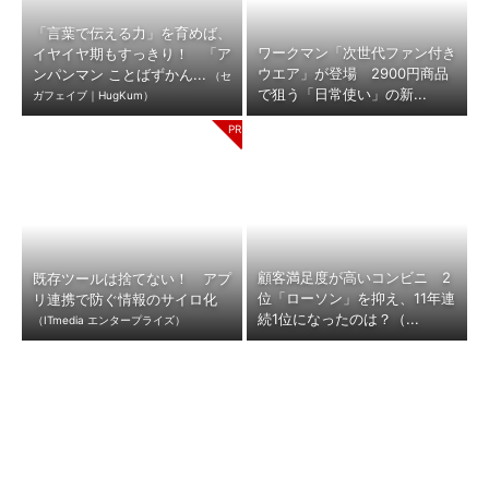
「言葉で伝える力」を育めば、
ワークマン「次世代ファン付き
イヤイヤ期もすっきり！ 「ア
ウエア」が登場 2900円商品
ンパンマン ことばずかん...
（セ
で狙う「日常使い」の新...
ガフェイブ｜HugKum）
顧客満足度が高いコンビニ 2
既存ツールは捨てない！ アプ
位「ローソン」を抑え、11年連
リ連携で防ぐ情報のサイロ化
続1位になったのは？（...
（ITmedia エンタープライズ）