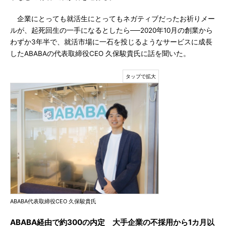
企業にとっても就活生にとってもネガティブだったお祈りメー
ルが、起死回生の一手になるとしたら──2020年10月の創業から
わずか3年半で、就活市場に一石を投じるようなサービスに成長
したABABAの代表取締役CEO 久保駿貴氏に話を聞いた。
ABABA代表取締役CEO 久保駿貴氏
ABABA経由で約300の内定 大手企業の不採用から1カ月以