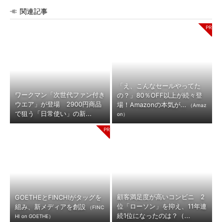
関連記事
「え、こんなセールやってた
ワークマン「次世代ファン付き
の？」80％OFF以上が続々登
ウエア」が登場 2900円商品
場！Amazonの本気が...
（Amaz
で狙う「日常使い」の新...
on）
顧客満足度が高いコンビニ 2
GOETHEとFINCHIがタッグを
位「ローソン」を抑え、11年連
組み、新メディアを創設
（FINC
続1位になったのは？（...
HI on GOETHE）