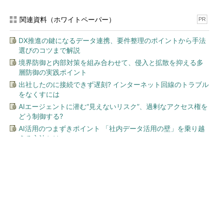
関連資料（ホワイトペーパー）
PR
DX推進の鍵になるデータ連携、要件整理のポイントから手法
選びのコツまで解説
境界防御と内部対策を組み合わせて、侵入と拡散を抑える多
層防御の実践ポイント
出社したのに接続できず遅刻? インターネット回線のトラブル
をなくすには
AIエージェントに潜む“見えないリスク”、過剰なアクセス権を
どう制御する?
AI活用のつまずきポイント 「社内データ活用の壁」を乗り越
える方法とは
今、あなたにオススメ