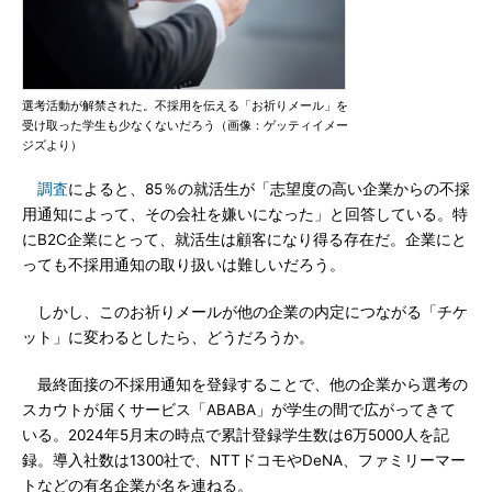
選考活動が解禁された。不採用を伝える「お祈りメール」を
受け取った学生も少なくないだろう（画像：ゲッティイメー
ジズより）
調査
によると、85％の就活生が「志望度の高い企業からの不採
用通知によって、その会社を嫌いになった」と回答している。特
にB2C企業にとって、就活生は顧客になり得る存在だ。企業にと
っても不採用通知の取り扱いは難しいだろう。
しかし、このお祈りメールが他の企業の内定につながる「チケ
ット」に変わるとしたら、どうだろうか。
最終面接の不採用通知を登録することで、他の企業から選考の
スカウトが届くサービス「ABABA」が学生の間で広がってきて
いる。2024年5月末の時点で累計登録学生数は6万5000人を記
録。導入社数は1300社で、NTTドコモやDeNA、ファミリーマー
トなどの有名企業が名を連ねる。