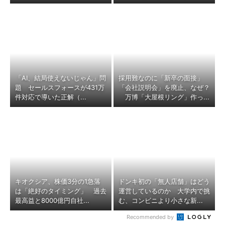
「AI、結局使えないじゃん」問
採用難なのに「新卒の面接」
題 セールスフォースが431万
「会社説明会」を廃止、なぜ？
件対応で導いた正解（...
万博「大屋根リング」作っ...
キオクシア、株価3分の1急落
ドンキ初の「無人店舗」はどう
は「絶好のタイミング」 過去
運営しているのか 大学内で挑
最高益と8000億円自社...
む、コンビニより小さな新...
Recommended by