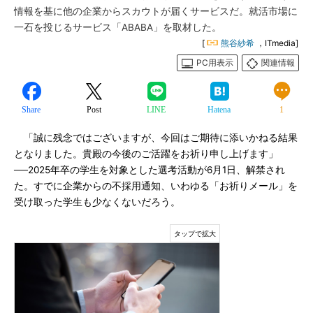
情報を基に他の企業からスカウトが届くサービスだ。就活市場に
一石を投じるサービス「ABABA」を取材した。
[
熊谷紗希
，ITmedia]
PC用表示
関連情報
Share
Post
LINE
Hatena
1
「誠に残念ではございますが、今回はご期待に添いかねる結果
となりました。貴殿の今後のご活躍をお祈り申し上げます」
──2025年卒の学生を対象とした選考活動が6月1日、解禁され
た。すでに企業からの不採用通知、いわゆる「お祈りメール」を
受け取った学生も少なくないだろう。