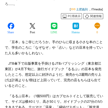
ろ……。
[
土肥義則
，ITmedia]
PC用表示
関連情報
Share
Post
LINE
Hatena
0
「豆本」をご存じだろうか。手のひらに収まる小さな本のこと
で、学生のころに「なぞなぞ」や「占い」などの豆本を持ってい
た人も多いかもしれない。
JTB傘下で出版事業を手掛けるJTBパブリッシング（東京都江
東区）が4月下旬に、旅行ガイドブック『るるぶ』の豆本を発売
したところ、想定以上に好評のようだ。発売から2週間の売り上
げは計画よりも1割ほど上回っていて、完売の店もちらほら出て
いるとのこと。
『るるぶ豆本』（1個500円）はカプセルトイとして販売してい
て、サイズは横40ミリ、高さ50ミリ。ガイドブックの27分の1の
大きさである。テーマは「温泉」「縁結びスポット」「観光道