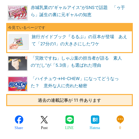
赤城乳業の“ギャルアイス”がSNSで話題 「ゥ于
ら」誕生の裏に元ギャルの知恵
旅行ガイドブック『るるぶ』の豆本が登場 あえ
て「27分の1」の大きさにしたワケ
「完敗ですね」しゃぶ葉の担当者が語る 素人
の“だし”が「5.3倍」も選ばれた理由
「ハイチュウ→HI-CHEW」になってどうなっ
た？ 意外な人に売れた秘密
過去の連載記事が 11 件あります
Share
Post
LINE
Hatena
0