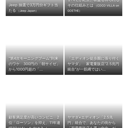
Jeep 抽選で3万円分ギフト当
その仕組みとは
（COCO VILLA on
たる
（Jeep Japan）
GOETHE）
“第4次モーニングブーム”到来
「エディオン徒歩圏に張り付く
のワケ 300円の「朝サイゼ」
ヤマダ」 家電量販店“2.5兆円
から1000円超の「...
統合”が一筋縄ではい...
顧客満足度が高いコンビニ 2
ヤマダ×エディオン「2.5兆
位「ローソン」を抑え、11年連
円」統合で、あなたの街から