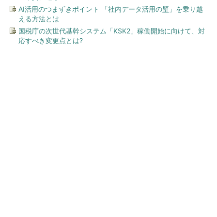
AI活用のつまずきポイント 「社内データ活用の壁」を乗り越
える方法とは
国税庁の次世代基幹システム「KSK2」稼働開始に向けて、対
応すべき変更点とは?
今、あなたにオススメ
【西野亮廣】つくりたいもの
を追求できる環境の作り方と
は
PR(FINCHI on GOETHE)
【西野亮廣】つくりたいものを追求できる環境
の作り方とは
PR(FINCHI on GOETHE)