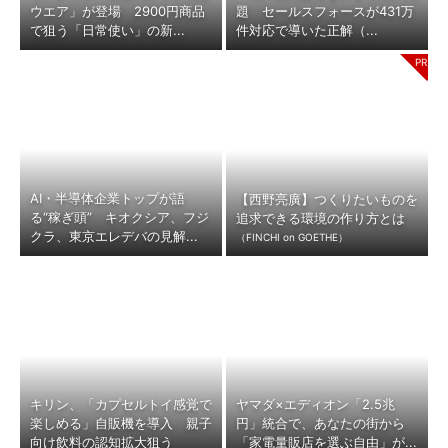
ウエア」が登場 2900円商品
題 セールスフォースが431万
で狙う「日常使い」の新...
件対応で導いた正解（...
AI・半導体企業トップが語
【西野亮廣】つくりたいものを
る“稼ぎ頭” キオクシア、フジ
追求できる環境の作り方とは
クラ、東京エレデバの見解...
（FINCHI on GOETHE）
キリン、「カプセルトイ感覚で
ヤマダ×エディオン「2.5兆
楽しめる」自販機を導入 親子
円」統合で、あなたの街から
向け飲料の認知拡大狙う
「家電量販店を選ぶ自由」が...