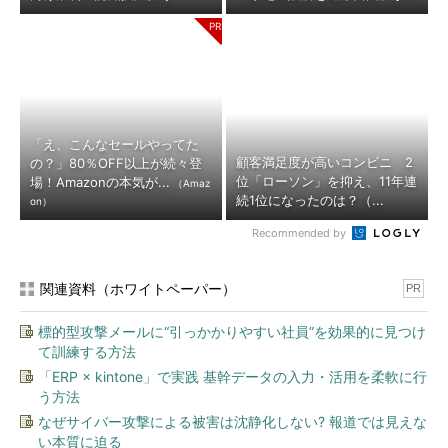
「え、こんなセールやってた
顧客満足度が高いコンビニ 2
の？」80％OFF以上が続々登
位「ローソン」を抑え、11年連
場！Amazonの本気が...
（Amaz
続1位になったのは？（...
on）
Recommended by
関連資料（ホワイトペーパー）
PR
標的型攻撃メールに“引っかかりやすい社員”を効果的に見つけ
て訓練する方法
「ERP × kintone」で実践 基幹データの入力・活用を柔軟に行
う方法
なぜサイバー攻撃による被害は沈静化しない? 報道では見えな
い本質に迫る