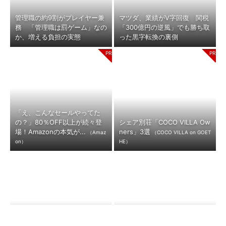
管理職の約9割がプレイヤー兼
マツダ、業績がV字回復 関税
務 「管理職は罰ゲーム」なの
「300億円の逆風」でも勝ち取
か、増える負担の実態
った黒字転換の裏側
「え、こんなセールやってた
の？」80％OFF以上が続々登
シェア別荘「COCO VILLA Ow
場！Amazonの本気が...
ners」3選
（Amaz
（COCO VILLA on GOET
on）
HE）
ワークマン「次世代ファン付き
エアコン市場の見えない課題、