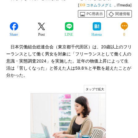
[
コネムラメグミ
，ITmedia]
PC用表示
関連情報
Share
Post
LINE
Hatena
0
日本労働組合総連合会（東京都千代田区）は、20歳以上のフリ
ーランスとして働く男女を対象に「フリーランスとして働く人の
意識・実態調査2024」を実施した。近年の物価上昇によって生
活は「苦しくなった」と答えた人は59.8％と半数を超えたことが
分かった。