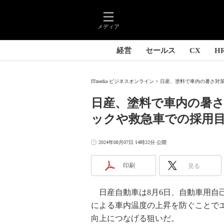
メディア
経営
セールス
CX
H
ITmedia ビジネスオンライン
日産、塗料で車内の暑さ対策
日産、塗料で車内の暑さ
ックや救急車での採用
2024年08月07日 14時22分 公開
印刷
見る
日産自動車は8月6日、自動車用自
による車内温度の上昇を防ぐことで
向上につなげる狙いだ。