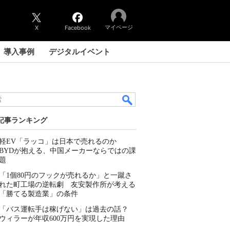
マイページ
X
Facebook
導入事例
デジタルイベント
記事ランキング
軽EV「ラッコ」は日本で売れるのか
BYDが抱える、中国メーカーならではの課
題
「1個80円のフックが売れるか」と一蹴さ
れた町工場の逆転劇 友安製作所が考える
「勝てる製造業」の条件
「バス運転手は稼げない」は過去の話？
ウィラーが年収600万円を実現した理由