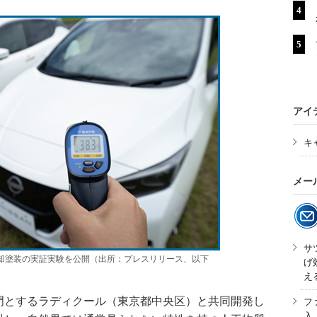
アイ
キ
メー
サ
却塗装の実証実験を公開（出所：プレスリリース、以下
げ
え
とするラディクール（東京都中央区）と共同開発し
フ
入