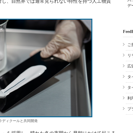
対し、自然界では通常見られない特性を持つ人工物質
デ
。
Feed
ご
リ
広
タ
タ
利
プ
ラディクールと共同開発