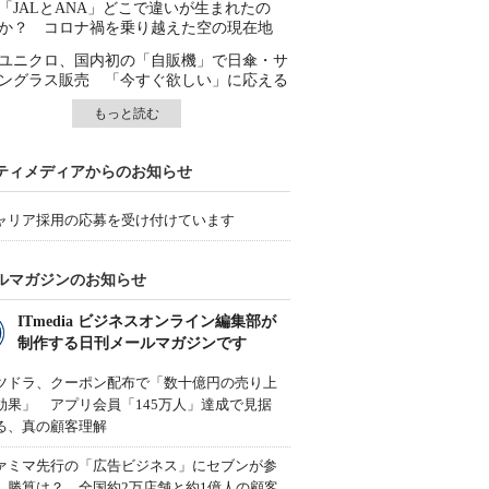
「JALとANA」どこで違いが生まれたの
か？ コロナ禍を乗り越えた空の現在地
ユニクロ、国内初の「自販機」で日傘・サ
ングラス販売 「今すぐ欲しい」に応える
もっと読む
ティメディアからのお知らせ
ャリア採用の応募を受け付けています
ルマガジンのお知らせ
ITmedia ビジネスオンライン編集部が
制作する日刊メールマガジンです
ツドラ、クーポン配布で「数十億円の売り上
効果」 アプリ会員「145万人」達成で見据
る、真の顧客理解
ァミマ先行の「広告ビジネス」にセブンが参
、勝算は？ 全国約2万店舗と約1億人の顧客