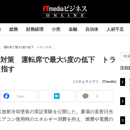
R
総務
財務経理
小売
金融
自治体
人材不足
 運転席で最大5度の低下 トラックや...
対策 運転席で最大5度の低下 トラ
目指す
注目
[
コネムラメグミ
，
ITmedia
]
Share
6
己放射冷却塗装の実証実験を公開した。夏場の直射日光
エアコン使用時のエネルギー消費を抑え、燃費や電費の