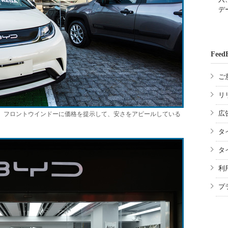
デ
Feed
ご
リ
広
子。フロントウインドーに価格を提示して、安さをアピールしている
タ
タ
利
プ