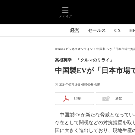
メディア
経営
セールス
CX
H
ITmedia ビジネスオンライン
中国製EVが「日本市場で好
高根英幸 「クルマのミライ」
中国製EVが「日本市場
2024年07月19日 05時00分 公開
印刷
通知
中国製EVが新たな脅威となってい
存在として関税などの対抗措置を取
国に大きく進出しており、現地生産