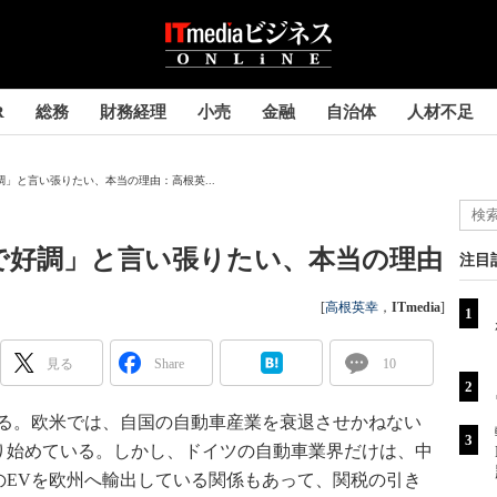
R
総務
財務経理
小売
金融
自治体
人材不足
調」と言い張りたい、本当の理由：高根英...
で好調」と言い張りたい、本当の理由
注目
[
高根英幸
，
ITmedia
]
見る
Share
10
る。欧米では、自国の自動車産業を衰退させかねない
り始めている。しかし、ドイツの自動車業界だけは、中
のEVを欧州へ輸出している関係もあって、関税の引き