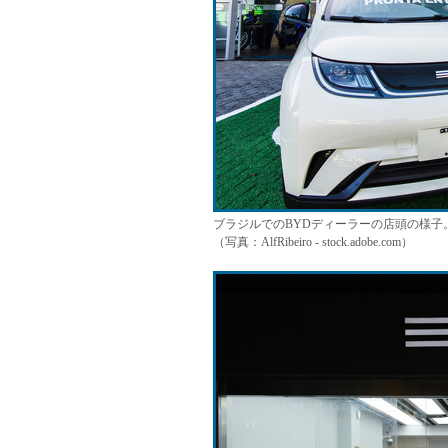
ブラジルでのBYDディーラーの店頭の様
（写真：AlfRibeiro - stock.adobe.com）