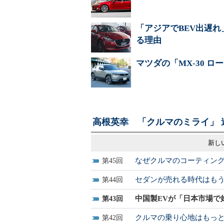
「アジアでBEV出遅
る理由
マツダの「MX-30 
高根英幸 「クルマのミライ」 
新し
なぜクルマのコーティン
45
セダンが売れる時代はも
44
中国製EVが「日本市場で
43
クルマの乗り心地はもっ
42