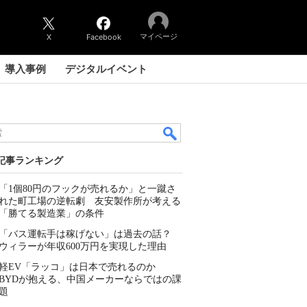
マイページ
X
Facebook
導入事例
デジタルイベント
記事ランキング
「1個80円のフックが売れるか」と一蹴さ
れた町工場の逆転劇 友安製作所が考える
「勝てる製造業」の条件
「バス運転手は稼げない」は過去の話？
ウィラーが年収600万円を実現した理由
軽EV「ラッコ」は日本で売れるのか
BYDが抱える、中国メーカーならではの課
題