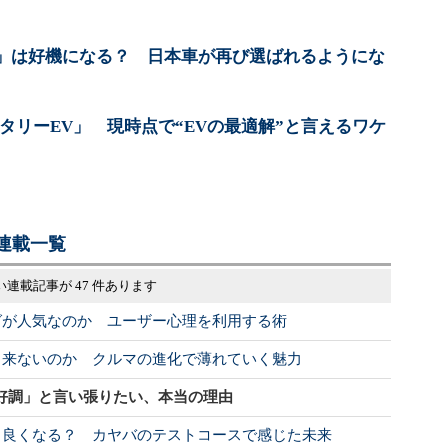
れ」は好機になる？ 日本車が再び選ばれるようにな
ロータリーEV」 現時点で“EVの最適解”と言えるワケ
連載一覧
い連載記事が 47 件あります
グが人気なのか ユーザー心理を利用する術
う来ないのか クルマの進化で薄れていく魅力
好調」と言い張りたい、本当の理由
と良くなる？ カヤバのテストコースで感じた未来