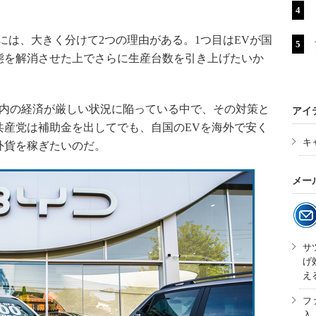
は、大きく分けて2つの理由がある。1つ目はEVが国
態を解消させた上でさらに生産台数を引き上げたいか
内の経済が厳しい状況に陥っている中で、その対策と
アイ
共産党は補助金を出してでも、自国のEVを海外で安く
キ
外貨を稼ぎたいのだ。
メー
サ
げ
え
フ
入