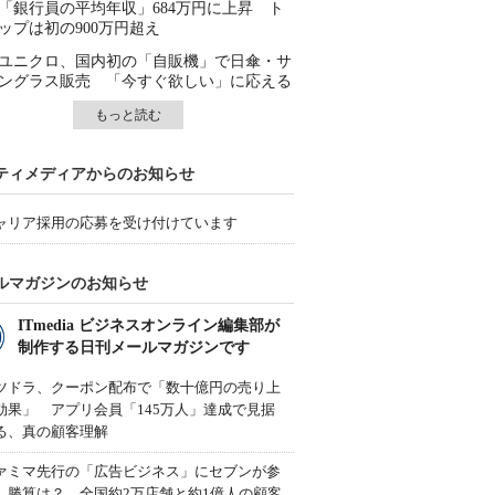
「銀行員の平均年収」684万円に上昇 ト
ップは初の900万円超え
ユニクロ、国内初の「自販機」で日傘・サ
ングラス販売 「今すぐ欲しい」に応える
もっと読む
ティメディアからのお知らせ
ャリア採用の応募を受け付けています
ルマガジンのお知らせ
ITmedia ビジネスオンライン編集部が
制作する日刊メールマガジンです
ツドラ、クーポン配布で「数十億円の売り上
効果」 アプリ会員「145万人」達成で見据
る、真の顧客理解
ァミマ先行の「広告ビジネス」にセブンが参
、勝算は？ 全国約2万店舗と約1億人の顧客