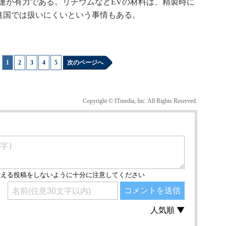
連が有力である。リチウムなどEVの材料は、精製時に
進国では扱いにくいという事情もある。
1
|
2
|
3
|
4
|
5
次のページへ
Copyright © ITmedia, Inc. All Rights Reserved.