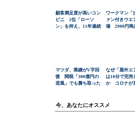
顧客満足度が高いコン
ワークマン「
ビニ 2位「ローソ
ァン付きウエ
ン」を抑え、11年連続
場 2900円
1位になったのは？（...
「日常使い」の新
マツダ、業績がV字回
なぜ「屋外エ
復 関税「300億円の
は10分で完売
逆風」でも勝ち取った
か コロナが
黒字転換の裏側
た“家の外”と
市...
今、あなたにオススメ