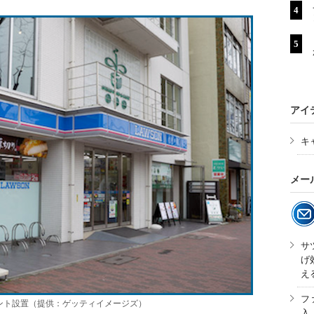
アイ
キ
メー
サ
げ
え
フ
ント設置（提供：ゲッティイメージズ）
入