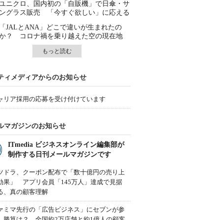
ユニクロ、国内初の「自販機」で日傘・サ
ングラス販売 「今すぐ欲しい」に応える
「JALとANA」どこで違いが生まれたの
か？ コロナ禍を乗り越えた空の現在地
もっと読む
ティメディアからのお知らせ
ャリア採用の応募を受け付けています
ルマガジンのお知らせ
ITmedia ビジネスオンライン編集部が
制作する日刊メールマガジンです
ツドラ、クーポン配布で「数十億円の売り上
効果」 アプリ会員「145万人」達成で見据
る、真の顧客理解
ァミマ先行の「広告ビジネス」にセブンが参
、勝算は？ 全国約2万店舗と約1億人の顧客