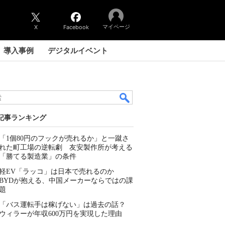
マイページ
X
Facebook
導入事例
デジタルイベント
記事ランキング
「1個80円のフックが売れるか」と一蹴さ
れた町工場の逆転劇 友安製作所が考える
「勝てる製造業」の条件
軽EV「ラッコ」は日本で売れるのか
BYDが抱える、中国メーカーならではの課
題
「バス運転手は稼げない」は過去の話？
ウィラーが年収600万円を実現した理由