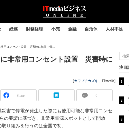
R
総務
財務経理
小売
金融
自治体
人材不足
常用コンセント設置 災害時に無償で電...
舗に非常用コンセント設置 災害時に
注目
[
カワブチカズキ
，
ITmedia
]
Share
0
災害で停電が発生した際にも使用可能な非常用コンセ
からの要請に基づき、非常用電源スポットとして開放
の取り組みを行うのは全国で初。