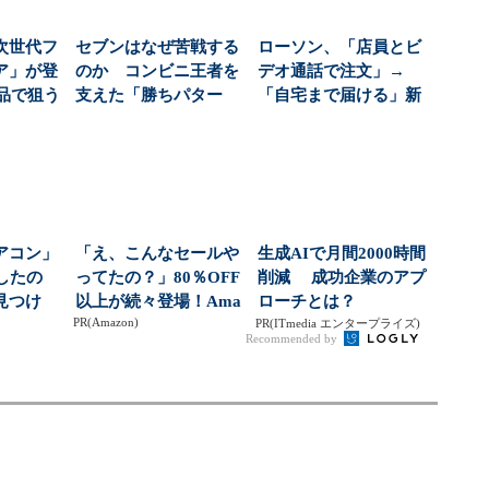
次世代フ
セブンはなぜ苦戦する
ローソン、「店員とビ
ア」が登
のか コンビニ王者を
デオ通話で注文」→
商品で狙う
支えた「勝ちパター
「自宅まで届ける」新
...
ン」が曲がり角：スピ
サービス 高齢化が進
ン...
む...
アコン」
「え、こんなセールや
生成AIで月間2000時間
したの
ってたの？」80％OFF
削減 成功企業のアプ
見つけ
以上が続々登場！Ama
ローチとは？
PR(Amazon)
いう新
zonの本気が...
PR(ITmedia エンタープライズ)
Recommended by