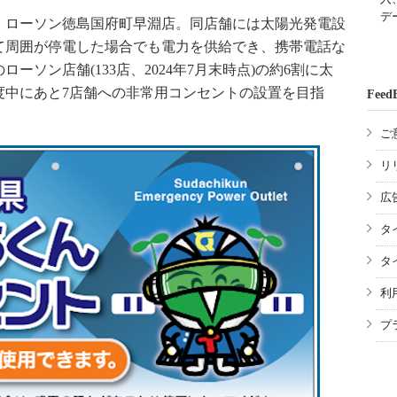
デ
ローソン徳島国府町早淵店。同店舗には太陽光発電設
て周囲が停電した場合でも電力を供給でき、携帯電話な
ソン店舗(133店、2024年7月末時点)の約6割に太
度中にあと7店舗への非常用コンセントの設置を目指
Feed
ご
リ
広
タ
タ
利
プ