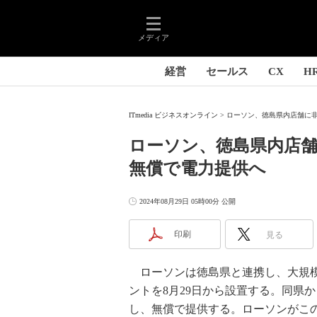
メディア
経営
セールス
CX
H
ITmedia ビジネスオンライン
ローソン、徳島県内店舗に非
ローソン、徳島県内店
無償で電力提供へ
2024年08月29日 05時00分 公開
印刷
見る
ローソンは徳島県と連携し、大規模
ントを8月29日から設置する。同県
し、無償で提供する。ローソンがこ