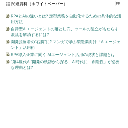
関連資料（ホワイトペーパー）
PR
RPAとAIの違いとは? 定型業務を自動化するための具体的な活
用方法
自律型AIエージェントの落とし穴、ツールの乱立がもたらす
混乱を解消するには?
開発担当者の“右腕”に? マンガで学ぶ製造業向け「AIエージェ
ント」活用術
RPA導入企業に聞く AIエージェント活用の現状と課題とは
“第4世代AI”開発の軌跡から探る、AI時代に「創造性」が必要
な理由とは?
今、あなたにオススメ