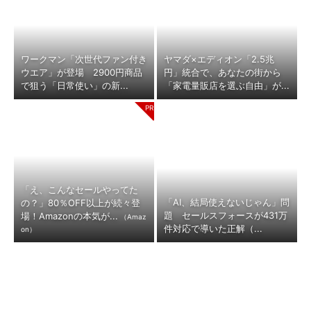
ワークマン「次世代ファン付き
ヤマダ×エディオン「2.5兆
ウエア」が登場 2900円商品
円」統合で、あなたの街から
で狙う「日常使い」の新...
「家電量販店を選ぶ自由」が...
「え、こんなセールやってた
「AI、結局使えないじゃん」問
の？」80％OFF以上が続々登
題 セールスフォースが431万
場！Amazonの本気が...
（Amaz
件対応で導いた正解（...
on）