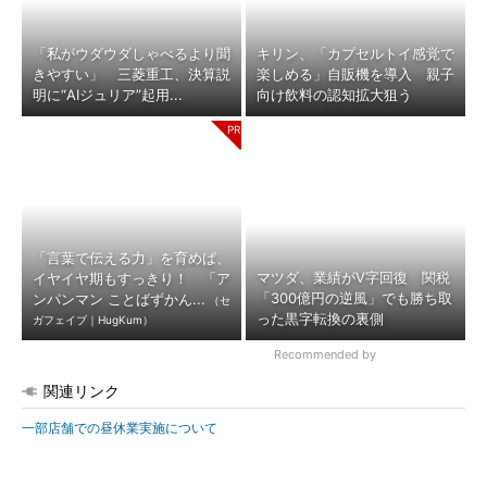
「私がウダウダしゃべるより聞
キリン、「カプセルトイ感覚で
きやすい」 三菱重工、決算説
楽しめる」自販機を導入 親子
明に“AIジュリア”起用...
向け飲料の認知拡大狙う
「言葉で伝える力」を育めば、
マツダ、業績がV字回復 関税
イヤイヤ期もすっきり！ 「ア
「300億円の逆風」でも勝ち取
ンパンマン ことばずかん...
（セ
った黒字転換の裏側
ガフェイブ｜HugKum）
Recommended by
関連リンク
一部店舗での昼休業実施について