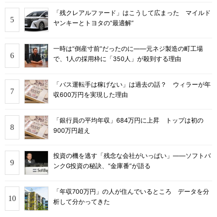
「残クレアルファード」はこうして広まった マイルド
ヤンキーとトヨタの“最適解”
一時は“倒産寸前”だったのに――元ネジ製造の町工場
で、1人の採用枠に「350人」が殺到する理由
「バス運転手は稼げない」は過去の話？ ウィラーが年
収600万円を実現した理由
「銀行員の平均年収」684万円に上昇 トップは初の
900万円超え
投資の機を逃す「残念な会社がいっぱい」――ソフトバ
ンクG投資の秘訣、“金庫番”が語る
「年収700万円」の人が住んでいるところ データを分
析して分かってきた