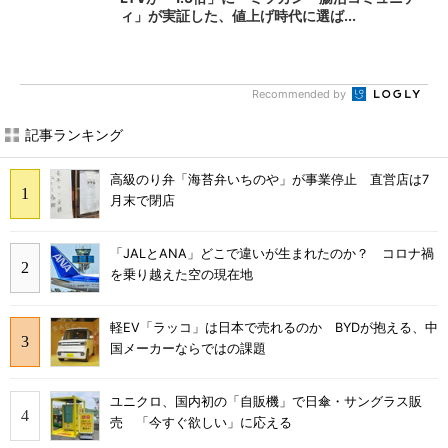
ィ」が実証した、値上げ時代に選ば...
Recommended by
記事ランキング
高級のり弁「海苔弁いちのや」が事業停止 直営店は7
月末で閉店
「JALとANA」どこで違いが生まれたのか？ コロナ禍
を乗り越えた空の現在地
軽EV「ラッコ」は日本で売れるのか BYDが抱える、中
国メーカーならではの課題
ユニクロ、国内初の「自販機」で日傘・サングラス販
売 「今すぐ欲しい」に応える