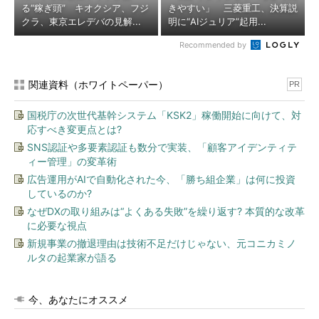
る“稼ぎ頭” キオクシア、フジ
きやすい」 三菱重工、決算説
クラ、東京エレデバの見解...
明に“AIジュリア”起用...
Recommended by
関連資料（ホワイトペーパー）
PR
国税庁の次世代基幹システム「KSK2」稼働開始に向けて、対
応すべき変更点とは?
SNS認証や多要素認証も数分で実装、「顧客アイデンティテ
ィー管理」の変革術
広告運用がAIで自動化された今、「勝ち組企業」は何に投資
しているのか?
なぜDXの取り組みは“よくある失敗”を繰り返す? 本質的な改革
に必要な視点
新規事業の撤退理由は技術不足だけじゃない、元コニカミノ
ルタの起業家が語る
今、あなたにオススメ