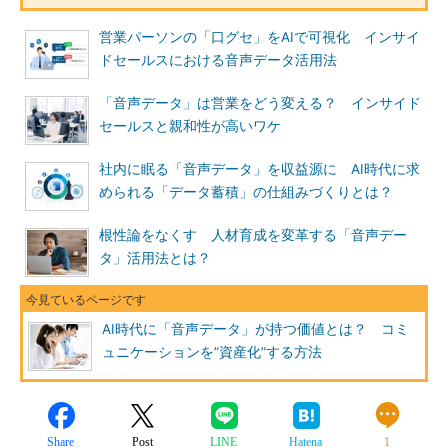
営業パーソンの「口グセ」をAIで可視化 インサイ
ドセールスにおける音声データ活用法
「音声データ」は営業をどう変える？ インサイド
セールスと親和性が高いワケ
社内に眠る「音声データ」を収益源に AI時代に求
められる「データ蓄積」の仕組みづくりとは？
根性論をなくす 人材育成を変革する「音声デー
タ」活用法とは？
AI時代に「音声データ」が持つ価値とは？ コミ
ュニケーションを”資産化”する方法
Share
Post
LINE
Hatena
1