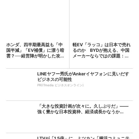
ホンダ、四半期最高益も「中
軽EV「ラッコ」は日本で売れ
国半減」「EV補償」に漂う暗
るのか BYDが抱える、中国
雲？──経営陣が明かした攻...
メーカーならではの課題：...
LINEヤフー秀氏がAnkerイヤフォンに見いだす
ビジネスの可能性
PR(ITmedia ビジネスオンライン)
「大きな投資計画が次々に。久しぶりだ」――
強く豊かな日本投資枠、経済成長かなうか...
LTVが「1.5倍」に ミツカン「腸活コミュニテ