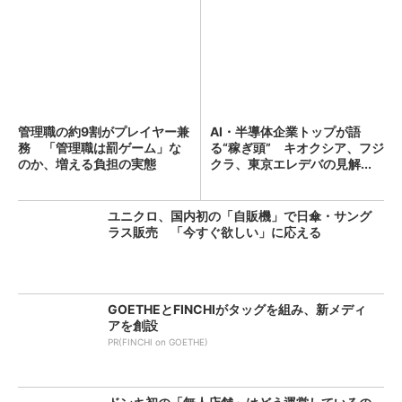
管理職の約9割がプレイヤー兼
AI・半導体企業トップが語
務 「管理職は罰ゲーム」な
る“稼ぎ頭” キオクシア、フジ
のか、増える負担の実態
クラ、東京エレデバの見解...
ユニクロ、国内初の「自販機」で日傘・サング
ラス販売 「今すぐ欲しい」に応える
GOETHEとFINCHIがタッグを組み、新メディ
アを創設
PR(FINCHI on GOETHE)