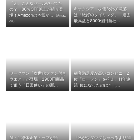
「え、こんなセールやってた
キオクシア、株価3分の1急落
の？」80％OFF以上が続々登
は「絶好のタイミング」 過去
場！Amazonの本気が...
（Amaz
最高益と8000億円自社...
on）
ワークマン「次世代ファン付き
顧客満足度が高いコンビニ 2
ウエア」が登場 2900円商品
位「ローソン」を抑え、11年連
で狙う「日常使い」の新...
続1位になったのは？（...
AI・半導体企業トップが語
「私がウダウダしゃべるより聞