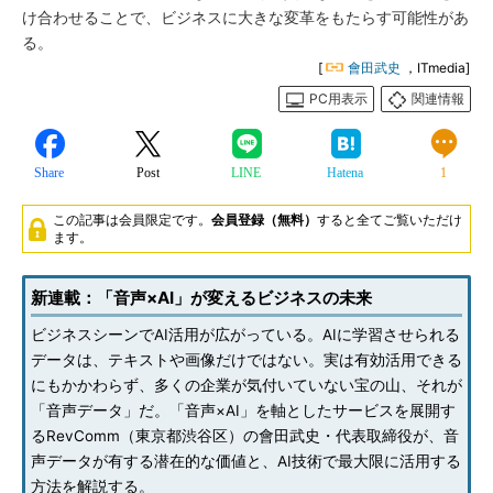
け合わせることで、ビジネスに大きな変革をもたらす可能性があ
る。
[
會田武史
，ITmedia]
PC用表示
関連情報
Share
Post
LINE
Hatena
1
この記事は会員限定です。
会員登録（無料）
すると全てご覧いただけ
ます。
新連載：「音声×AI」が変えるビジネスの未来
ビジネスシーンでAI活用が広がっている。AIに学習させられる
データは、テキストや画像だけではない。実は有効活用できる
にもかかわらず、多くの企業が気付いていない宝の山、それが
「音声データ」だ。「音声×AI」を軸としたサービスを展開す
るRevComm（東京都渋谷区）の會田武史・代表取締役が、音
声データが有する潜在的な価値と、AI技術で最大限に活用する
方法を解説する。