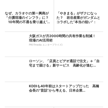
なぜ、カラオケの第一興商が
「やきまる」がザクになっ
「介護現場のインフラ」に？
た？ 岩谷産業がガンダムと
10年間の不遇を乗り越え“...
コラボした“本当の狙い”：
「次...
大阪ガスが月2000時間の共有作業を削減！
現場のAI活用術
PR(ITmedia エンタープライズ)
ローソン、「店員とビデオ通話で注文」→「自
宅まで届ける」新サービス 高齢化が進む...
KDDIも40年前はスタートアップだった 高橋
会長の“昔話”から考える、日本企業...