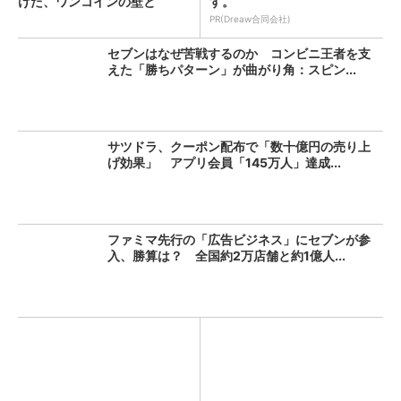
けた、ワンコインの壁と
す。
は？...
PR(Dreaw合同会社)
セブンはなぜ苦戦するのか コンビニ王者を支
えた「勝ちパターン」が曲がり角：スピン...
サツドラ、クーポン配布で「数十億円の売り上
げ効果」 アプリ会員「145万人」達成...
ファミマ先行の「広告ビジネス」にセブンが参
入、勝算は？ 全国約2万店舗と約1億人...