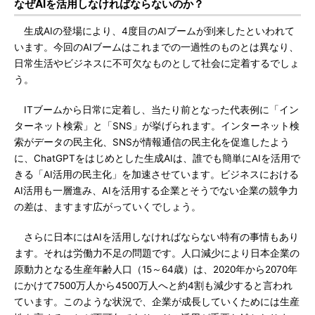
なぜAIを活用しなければならないのか？
生成AIの登場により、4度目のAIブームが到来したといわれて
います。今回のAIブームはこれまでの一過性のものとは異なり、
日常生活やビジネスに不可欠なものとして社会に定着するでしょ
う。
ITブームから日常に定着し、当たり前となった代表例に「イン
ターネット検索」と「SNS」が挙げられます。インターネット検
索がデータの民主化、SNSが情報通信の民主化を促進したよう
に、ChatGPTをはじめとした生成AIは、誰でも簡単にAIを活用で
きる「AI活用の民主化」を加速させています。ビジネスにおける
AI活用も一層進み、AIを活用する企業とそうでない企業の競争力
の差は、ますます広がっていくでしょう。
さらに日本にはAIを活用しなければならない特有の事情もあり
ます。それは労働力不足の問題です。人口減少により日本企業の
原動力となる生産年齢人口（15～64歳）は、2020年から2070年
にかけて7500万人から4500万人へと約4割も減少すると言われ
ています。このような状況で、企業が成長していくためには生産