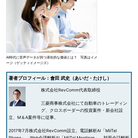
AI時代に音声データが持つ潜在的な価値とは？ 写真はイメ
ージ（ゲッティイメージズ）
著者プロフィール：會田 武史（あいだ・たけし）
株式会社RevComm代表取締役
三菱商事株式会社にて自動車のトレーディン
グ、クロスボーダーの投資案件・新会社設
立、M＆A案件等に従事。
2017年7月株式会社RevComm設立。電話解析AI「MiiTel
Phone」、Web会議解析AI「MiiTel Meetings」、対面会話解析