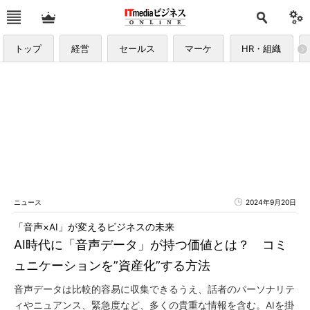
トップ
経営
セールス
マーケ
HR・組織
ニュース
2024年9月20日
「音声×AI」が変えるビジネスの未来
AI時代に「音声データ」が持つ価値とは？ コミ
ュニケーションを”資産化”する方法
音声データは比較的容易に収集できるうえ、話者のパーソナリテ
ィやニュアンス、緊急度など、多くの貴重な情報を含む。AIを掛