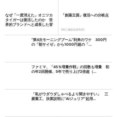
なぜ「一度消えた」オニツカ
「創薬立国」復活への分岐点
タイガーは復活したのか 世
界的ブランドへと成長した背
景...
PR(三菱総合研究所)
“第4次モーニングブーム”到来のワケ 300円
の「朝サイゼ」から1000円超の「...
ファミマ、「45％増量作戦」の回数も増量 初
の年2回開催、5年で売り上げ2倍超（...
「私がウダウダしゃべるより聞きやすい」 三
菱重工、決算説明に“AIジュリア”起用...