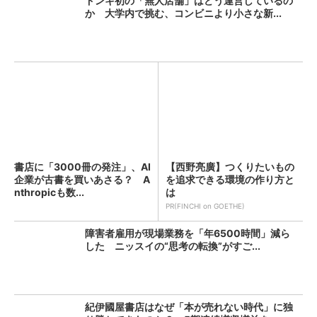
ドンキ初の「無人店舗」はどう運営しているの
か 大学内で挑む、コンビニより小さな新...
書店に「3000冊の発注」、AI
【西野亮廣】つくりたいもの
企業が古書を買いあさる？ A
を追求できる環境の作り方と
nthropicも数...
は
PR(FINCHI on GOETHE)
障害者雇用が現場業務を「年6500時間」減ら
した ニッスイの“思考の転換”がすご...
紀伊國屋書店はなぜ「本が売れない時代」に独