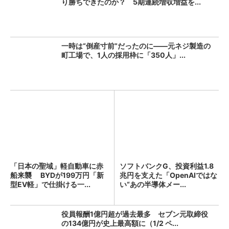
り勝ちできたのか？ 5期連続増収増益を...
一時は“倒産寸前”だったのに――元ネジ製造の
町工場で、1人の採用枠に「350人」...
「日本の聖域」軽自動車に赤
ソフトバンクG、投資利益1.8
船来襲 BYDが199万円「新
兆円を支えた「OpenAIではな
型EV軽」で仕掛ける一...
い“あの半導体メー...
役員報酬1億円超が過去最多 セブン元取締役
の134億円が史上最高額に（1/2 ペ...