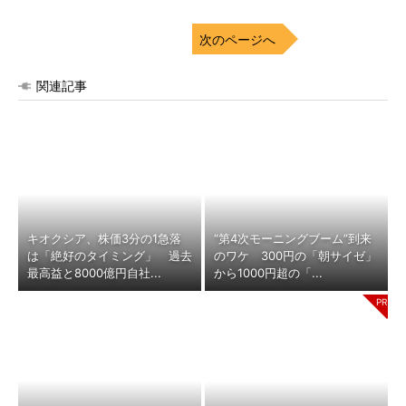
次のページへ
関連記事
キオクシア、株価3分の1急落
“第4次モーニングブーム”到来
は「絶好のタイミング」 過去
のワケ 300円の「朝サイゼ」
最高益と8000億円自社...
から1000円超の「...