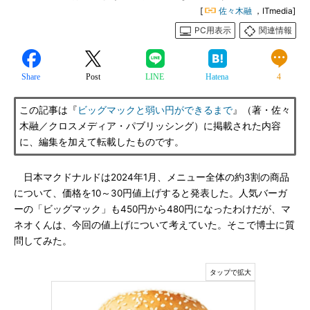
[
佐々木融
，ITmedia]
PC用表示
関連情報
Share
Post
LINE
Hatena
4
この記事は『
ビッグマックと弱い円ができるまで
』（著・佐々
木融／クロスメディア・パブリッシング）に掲載された内容
に、編集を加えて転載したものです。
日本マクドナルドは2024年1月、メニュー全体の約3割の商品
について、価格を10～30円値上げすると発表した。人気バーガ
ーの「ビッグマック」も450円から480円になったわけだが、マ
ネオくんは、今回の値上げについて考えていた。そこで博士に質
問してみた。