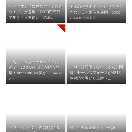
ワークマン「次世代ファン付き
全国の絶景ポイントにサウナ付
ウエア」が登場 2900円商品
きのシェア別荘を展開
（COCO
で狙う「日常使い」の新...
VILLA on GOETHE）
「え、こんなセールやってた
「AI、結局使えないじゃん」問
の？」80％OFF以上が続々登
題 セールスフォースが431万
場！Amazonの本気が...
（Amaz
件対応で導いた正解（...
on）
ソフトバンクG、投資利益1.8
AI・半導体企業トップが語