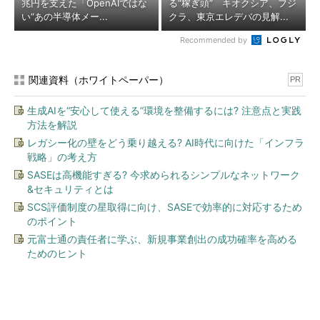
兆円を支えた「OpenAIではな
る“稼ぎ頭” キオクシア、フジ
い“あの半導体メー...
クラ、東京エレデバの見解...
Recommended by
関連資料（ホワイトペーパー）
PR
生成AIを“安心して使える”環境を整備するには? 注意点と実践
方法を解説
レガシー化の壁をどう乗り越える? AI時代に向けた「インフラ
戦略」の考え方
SASEは高機能すぎる? 今求められるシンプルなネットワーク
&セキュリティとは
SCS評価制度の星取得に向け、SASEで効率的に対応するため
のポイント
元富士通の責任者に学ぶ、新規事業創出の成功確率を高める
ためのヒント
今、あなたにオススメ