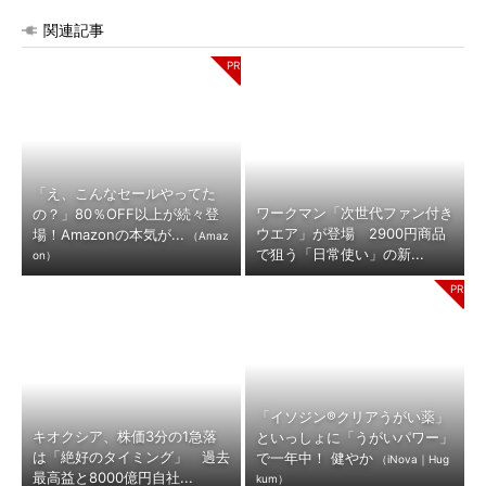
関連記事
「え、こんなセールやってた
ワークマン「次世代ファン付き
の？」80％OFF以上が続々登
ウエア」が登場 2900円商品
場！Amazonの本気が...
（Amaz
で狙う「日常使い」の新...
on）
「イソジン®クリアうがい薬」
キオクシア、株価3分の1急落
といっしょに「うがいパワー」
は「絶好のタイミング」 過去
で一年中！ 健やか
（iNova｜Hug
最高益と8000億円自社...
kum）