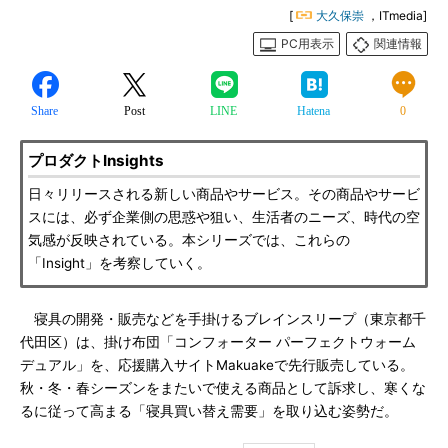
[
大久保崇
，ITmedia]
PC用表示
関連情報
Share
Post
LINE
Hatena
0
プロダクトInsights
日々リリースされる新しい商品やサービス。その商品やサービ
スには、必ず企業側の思惑や狙い、生活者のニーズ、時代の空
気感が反映されている。本シリーズでは、これらの
「Insight」を考察していく。
寝具の開発・販売などを手掛けるブレインスリープ（東京都千
代田区）は、掛け布団「コンフォーター パーフェクトウォーム
デュアル」を、応援購入サイトMakuakeで先行販売している。
秋・冬・春シーズンをまたいで使える商品として訴求し、寒くな
るに従って高まる「寝具買い替え需要」を取り込む姿勢だ。