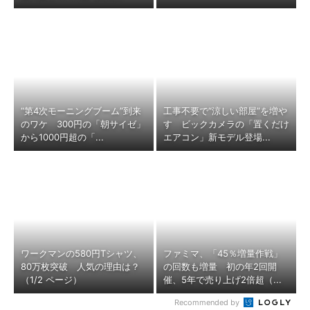
“第4次モーニングブーム”到来
工事不要で“涼しい部屋”を増や
のワケ 300円の「朝サイゼ」
す ビックカメラの「置くだけ
から1000円超の「...
エアコン」新モデル登場...
ワークマンの580円Tシャツ、
ファミマ、「45％増量作戦」
80万枚突破 人気の理由は？
の回数も増量 初の年2回開
（1/2 ページ）
催、5年で売り上げ2倍超（...
Recommended by