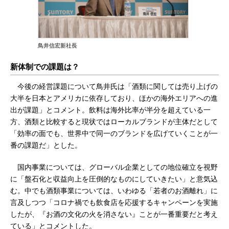
鳥井信宏新社長
新体制での課題は？
今後の経営課題について鳥井氏は「酒類に関しては売り上げの
大半を日本とアメリカに依存しており、ほかの海外エリアへの進
出が課題」とコメント。飲料は海外比率が半分を超えている一
方、酒類と比較すると現状ではローカルブランドが主体だとして
「効率の面でも、世界中で同一のブランドを広げていくことが一
番の課題だ」とした。
国内事業については、グローバル企業としての地位確立を視野
に「盤石化と収益向上を圧倒的なものにしていきたい」と意気込
む。中でも酒類事業については、いわゆる「若者のお酒離れ」に
言及しつつ「コロナ禍でも飲食店を応援するキャンペーンを実施
したが、『お酒の文化の火を消さない』ことが一番重要だと考え
ている」とコメントした。