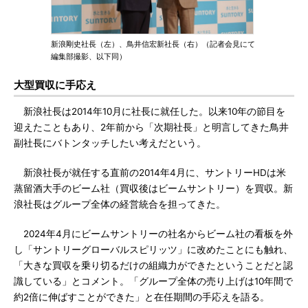
新浪剛史社長（左）、鳥井信宏新社長（右）（記者会見にて
編集部撮影、以下同）
大型買収に手応え
新浪社長は2014年10月に社長に就任した。以来10年の節目を
迎えたこともあり、2年前から「次期社長」と明言してきた鳥井
副社長にバトンタッチしたい考えだという。
新浪社長が就任する直前の2014年4月に、サントリーHDは米
蒸留酒大手のビーム社（買収後はビームサントリー）を買収。新
浪社長はグループ全体の経営統合を担ってきた。
2024年4月にビームサントリーの社名からビーム社の看板を外
し「サントリーグローバルスピリッツ」に改めたことにも触れ、
「大きな買収を乗り切るだけの組織力ができたということだと認
識している」とコメント。「グループ全体の売り上げは10年間で
約2倍に伸ばすことができた」と在任期間の手応えを語る。