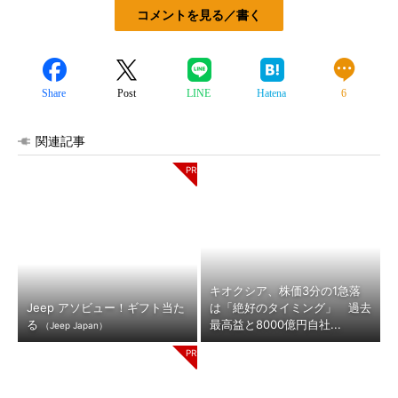
コメントを見る／書く
Share
Post
LINE
Hatena
6
関連記事
キオクシア、株価3分の1急落
Jeep アソビュー！ギフト当た
は「絶好のタイミング」 過去
る
最高益と8000億円自社...
（Jeep Japan）