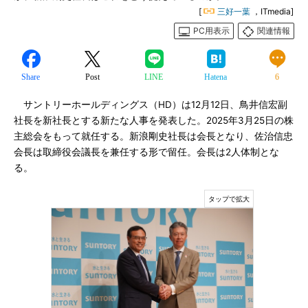
[
三好一葉
，ITmedia]
PC用表示
関連情報
Share
Post
LINE
Hatena
6
サントリーホールディングス（HD）は12月12日、鳥井信宏副
社長を新社長とする新たな人事を発表した。2025年3月25日の株
主総会をもって就任する。新浪剛史社長は会長となり、佐治信忠
会長は取締役会議長を兼任する形で留任。会長は2人体制とな
る。