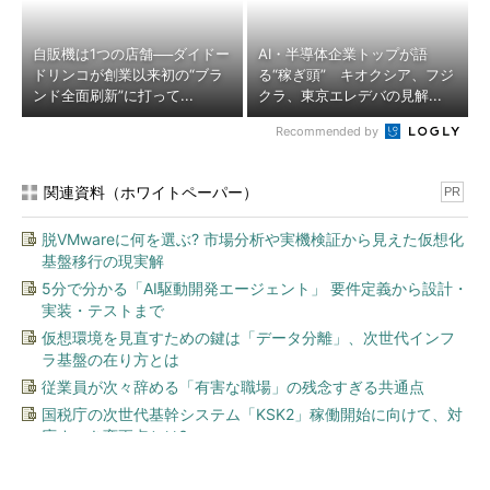
自販機は1つの店舗──ダイドー
AI・半導体企業トップが語
ドリンコが創業以来初の“ブラ
る“稼ぎ頭” キオクシア、フジ
ンド全面刷新”に打って...
クラ、東京エレデバの見解...
Recommended by
関連資料（ホワイトペーパー）
PR
脱VMwareに何を選ぶ? 市場分析や実機検証から見えた仮想化
基盤移行の現実解
5分で分かる「AI駆動開発エージェント」 要件定義から設計・
実装・テストまで
仮想環境を見直すための鍵は「データ分離」、次世代インフ
ラ基盤の在り方とは
従業員が次々辞める「有害な職場」の残念すぎる共通点
国税庁の次世代基幹システム「KSK2」稼働開始に向けて、対
応すべき変更点とは?