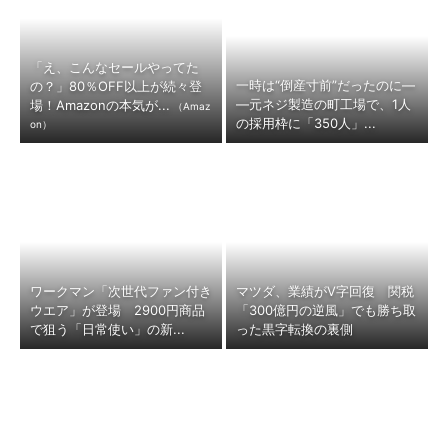
「え、こんなセールやってた
一時は“倒産寸前”だったのに―
の？」80％OFF以上が続々登
―元ネジ製造の町工場で、1人
場！Amazonの本気が...
（Amaz
の採用枠に「350人」...
on）
ワークマン「次世代ファン付き
マツダ、業績がV字回復 関税
ウエア」が登場 2900円商品
「300億円の逆風」でも勝ち取
で狙う「日常使い」の新...
った黒字転換の裏側