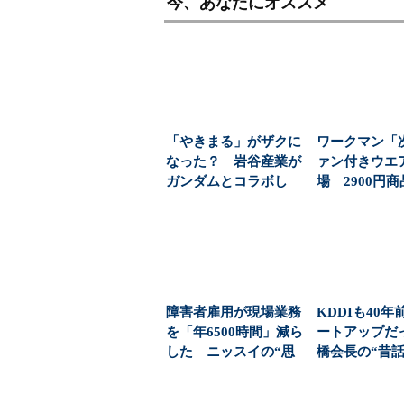
今、あなたにオススメ
「やきまる」がザクに
ワークマン「
なった？ 岩谷産業が
ァン付きウエ
ガンダムとコラボし
場 2900円
た“本当の狙い”：
「日常使い」の新
「次...
障害者雇用が現場業務
KDDIも40年
を「年6500時間」減ら
ートアップだ
した ニッスイの“思
橋会長の“昔話
考の転換”がすご...
える、日本企業.