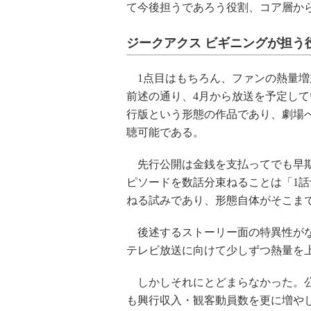
て今後担うであろう役割、コア層か
ジークアクス ビギニングが担う
1点目はもちろん、ファンの熱量増
前述の通り、4月から放送を予定して
行版という形態の作品であり、劇場
聴可能である。
先行公開は金銭を支払ってでも早期
ピソードを数話分束ねることは「1
ねる試みであり、形態自体がそこま
後述するストーリー面の特異性がな
テレビ放送に向けて少しずつ熱量を
しかしそれにとどまらなかった。公
も興行収入・観客動員数を更に増やし