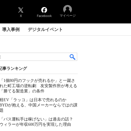
マイページ
X
Facebook
導入事例
デジタルイベント
記事ランキング
「1個80円のフックが売れるか」と一蹴さ
れた町工場の逆転劇 友安製作所が考える
「勝てる製造業」の条件
軽EV「ラッコ」は日本で売れるのか
BYDが抱える、中国メーカーならではの課
題
「バス運転手は稼げない」は過去の話？
ウィラーが年収600万円を実現した理由