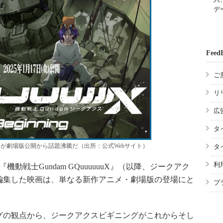
デ
Feed
ご
リ
広
タ
uuX』が劇場版公開から話題沸騰だ（出所：公式Webサイト）
タ
利
動戦士Gundam GQuuuuuuX』（以降、ジークアク
編集した映画は、単なる新作アニメ・劇場版の登場にと
プ
の観点から、ジークアクスビギニングがこれからそし