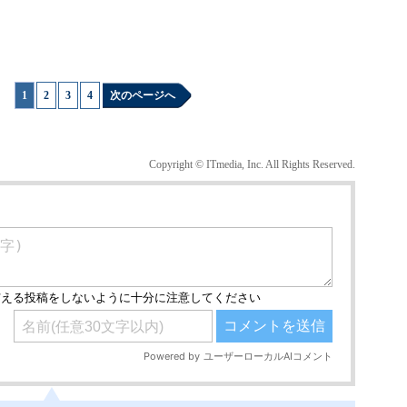
1
|
2
|
3
|
4
次のページへ
Copyright © ITmedia, Inc. All Rights Reserved.