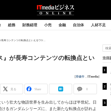
R
総務
財務経理
小売
金融
自治体
人材不足
が長寿コンテンツの転換点といえるワケ...
ス』が長寿コンテンツの転換点とい
注目
[
滑健作
，
ITmedia
]
見る
Share
0
いう壮大な物語世界を生み出してからほぼ半世紀。日
続けるガンダムシリーズに、また新たな転換点が訪れよ