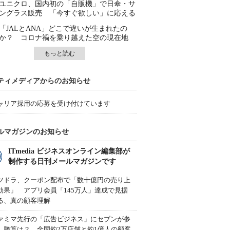
ユニクロ、国内初の「自販機」で日傘・サ
ングラス販売 「今すぐ欲しい」に応える
「JALとANA」どこで違いが生まれたの
か？ コロナ禍を乗り越えた空の現在地
もっと読む
ティメディアからのお知らせ
ャリア採用の応募を受け付けています
ルマガジンのお知らせ
ITmedia ビジネスオンライン編集部が
制作する日刊メールマガジンです
ツドラ、クーポン配布で「数十億円の売り上
効果」 アプリ会員「145万人」達成で見据
る、真の顧客理解
ァミマ先行の「広告ビジネス」にセブンが参
、勝算は？ 全国約2万店舗と約1億人の顧客