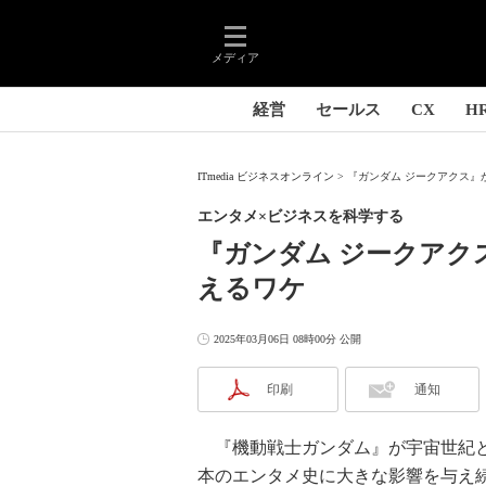
メディア
経営
セールス
CX
H
ITmedia ビジネスオンライン
『ガンダム ジークアクス』
エンタメ×ビジネスを科学する
『ガンダム ジークアク
えるワケ
2025年03月06日 08時00分 公開
印刷
通知
『機動戦士ガンダム』が宇宙世紀と
本のエンタメ史に大きな影響を与え