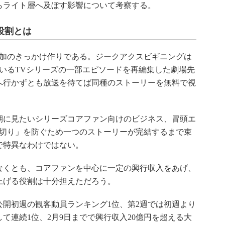
らライト層へ及ぼす影響について考察する。
役割とは
加のきっかけ作りである。ジークアクスビギニングは
いるTVシリーズの一部エピソードを再編集した劇場先
へ行かずとも放送を待てば同種のストーリーを無料で視
に見たいシリーズコアファン向けのビジネス、冒頭エ
話切り」を防ぐため一つのストーリーが完結するまで束
で特異なわけではない。
くとも、コアファンを中心に一定の興行収入をあげ、
上げる役割は十分担えただろう。
開初週の観客動員ランキング1位、第2週では初週より
て連続1位、2月9日までで興行収入20億円を超える大