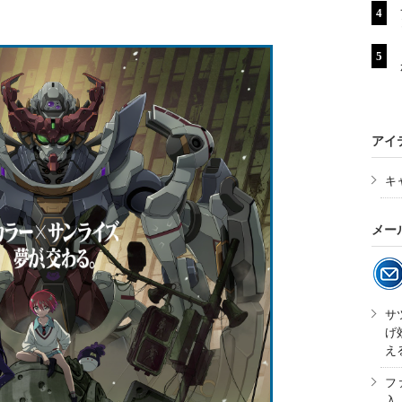
アイ
キ
メー
サ
げ
え
フ
入