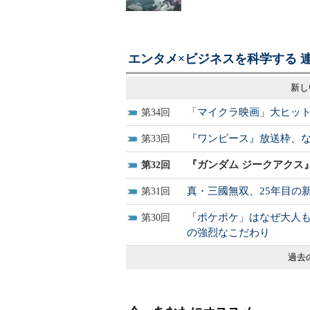
エンタメ×ビジネスを科学する 
新し
「マイクラ映画」大ヒッ
34
『ワンピース』放送枠、
33
『ガンダム ジークアクス
32
真・三國無双、25年目の
31
「ポケポケ」はなぜ大人も
30
の強烈なこだわり
過去