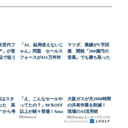
次世代フ
「AI、結局使えないじ
マツダ、業績がV字回
ア」が登
ゃん」問題 セールス
復 関税「300億円の
商品で狙う
フォースが431万件対
逆風」でも勝ち取った
...
応で導いた正解（...
黒字転換の裏側
前はスタ
「え、こんなセールや
大阪ガスが月2000時間
った 高
ってたの？」80％OFF
の共有作業を削減！
”から考
以上が続々登場！Ama
現場のAI活用術
PR(Amazon)
..
zonの本気が...
PR(ITmedia エンタープライズ)
Recommended by