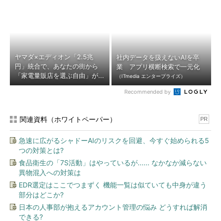
ヤマダ×エディオン「2.5兆
社内データを扱えないAIを卒
円」統合で、あなたの街から
業 アプリ横断検索で一元化
「家電量販店を選ぶ自由」が...
（ITmedia エンタープライズ）
Recommended by
関連資料（ホワイトペーパー）
PR
急速に広がるシャドーAIのリスクを回避、今すぐ始められる5
つの対策とは?
食品衛生の「7S活動」はやっているが...... なかなか減らない
異物混入への対策は
EDR選定はここでつまずく 機能一覧は似ていても中身が違う
部分はどこか?
日本の人事部が抱えるアカウント管理の悩み どうすれば解消
できる?