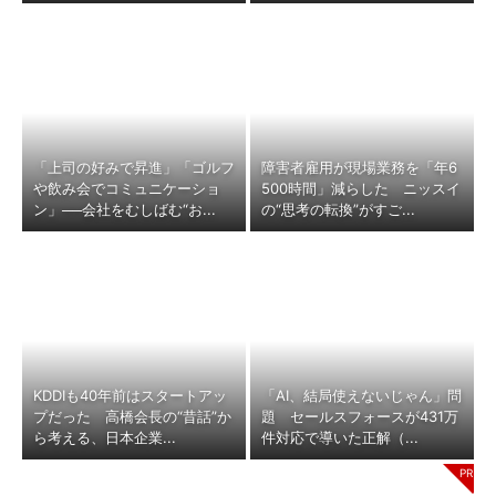
「上司の好みで昇進」「ゴルフ
障害者雇用が現場業務を「年6
や飲み会でコミュニケーショ
500時間」減らした ニッスイ
ン」──会社をむしばむ“お...
の“思考の転換”がすご...
KDDIも40年前はスタートアッ
「AI、結局使えないじゃん」問
プだった 高橋会長の“昔話”か
題 セールスフォースが431万
ら考える、日本企業...
件対応で導いた正解（...