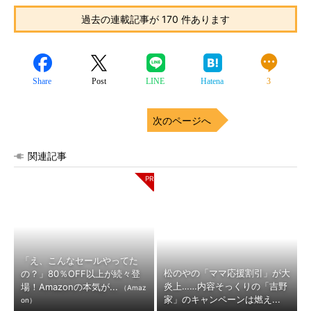
過去の連載記事が 170 件あります
Share
Post
LINE
Hatena
3
次のページへ
関連記事
「え、こんなセールやってた
松のやの「ママ応援割引」が大
の？」80％OFF以上が続々登
炎上……内容そっくりの「吉野
場！Amazonの本気が...
（Amaz
家」のキャンペーンは燃え...
on）