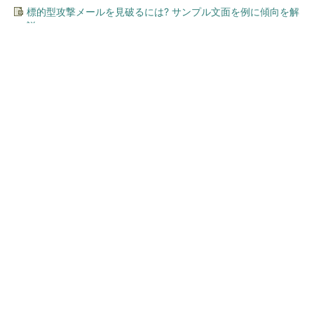
標的型攻撃メールを見破るには? サンプル文面を例に傾向を解
説
今、あなたにオススメ
「え、こんなセールやってた
の？」80％OFF以上が続々登
場！Amazonの本気が...
PR(Amazon)
顧客満足度が高いコンビニ 2位「ローソン」
を抑え、11年連続1位になったのは？（...