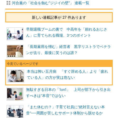
河合薫の「社会を蝕む“ジジイの壁”」 連載一覧
新しい連載記事が 27 件あります
早期退職ブームの裏で 中高年を「頼れるおじさ
ん」に育てられる職場、3つのポイント
「長期雇用を憎む」経営者 黒字リストラでベテラ
ンが去り、最後に笑うのは誰？
本当は怖い五月病 「すぐ辞める人」より「疲れ
ている人」の方が実は危ない
無駄すぎる日本の「1on1」 上司が部下から引き出
すべきは“本音”ではない
「また休むの？」子育て社員に“絶対言えない本
音”──周囲が苦しむサポート体制から脱せるか