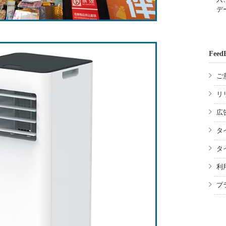
デ
Feed
ご
リ
広
タ
タ
利
プ