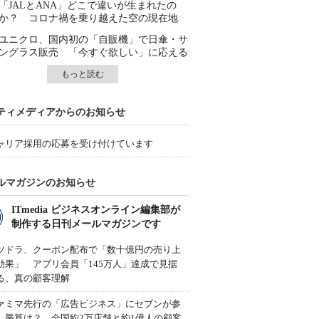
「JALとANA」どこで違いが生まれたの
か？ コロナ禍を乗り越えた空の現在地
ユニクロ、国内初の「自販機」で日傘・サ
ングラス販売 「今すぐ欲しい」に応える
もっと読む
ティメディアからのお知らせ
ャリア採用の応募を受け付けています
ルマガジンのお知らせ
ITmedia ビジネスオンライン編集部が
制作する日刊メールマガジンです
ツドラ、クーポン配布で「数十億円の売り上
効果」 アプリ会員「145万人」達成で見据
る、真の顧客理解
ァミマ先行の「広告ビジネス」にセブンが参
、勝算は？ 全国約2万店舗と約1億人の顧客