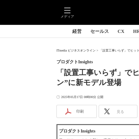
メディア
経営
セールス
CX
H
ITmedia ビジネスオンライン
「設置工事いらず」でヒット 
プロダクトInsights
「設置工事いらず」で
ン”に新モデル登場
2025年05月17日 08時00分 公開
印刷
見る
プロダクトInsights