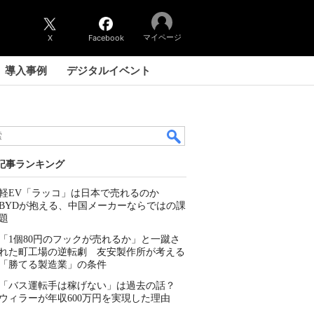
マイページ
X
Facebook
導入事例
デジタルイベント
記事ランキング
軽EV「ラッコ」は日本で売れるのか
BYDが抱える、中国メーカーならではの課
題
「1個80円のフックが売れるか」と一蹴さ
れた町工場の逆転劇 友安製作所が考える
「勝てる製造業」の条件
「バス運転手は稼げない」は過去の話？
ウィラーが年収600万円を実現した理由