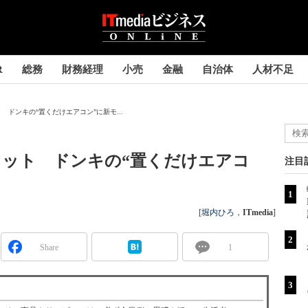
R
総務
財務経理
小売
金融
自治体
人材不足
ドンキの“置くだけエアコン”に新モ...
ヒット ドンキの“置くだけエアコ
注目
[
堀内ひろ
，
ITmedia
]
Share
1