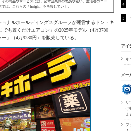
。その商品やサービスには、必ず企業側の思惑や狙い、生活者のニー
は、これらの「Insight」を考察していく。
ョナルホールディングスグループが運営するドン・キ
でも置くだけエアコン」の2025年モデル（4万3780
ー」（4万9280円）を販売している。
アイ
キ
メー
サ
げ
え
フ
入