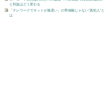
と利益はどう変わる
「テレワークでネットが激遅い」の帯域幅じゃない“真犯人”と
は
今、あなたにオススメ
Jeep 抽選で3万円分ギフト当
たる
PR(Jeep Japan)
ワークマン「次世代ファン付きウエア」が登
場 2900円商品で狙う「日常使い」の新...