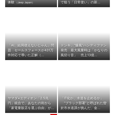
体験
で狙う「日常使い」の新...
（Jeep Japan）
「AI、結局使えないじゃん」問
ドンキ、“爆風”ハンディファン
題 セールスフォースが431万
発売 最大風量時は「かなりの
件対応で導いた正解（...
風切り音」 売上13億...
ヤマダ×エディオン「2.5兆
「IT化か、水道を止めるか」
円」統合で、あなたの街から
“ブラック部署”と呼ばれた曽
「家電量販店を選ぶ自由」が...
於市水道課が挑んだ、金...