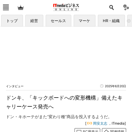
トップ
経営
セールス
マーケ
HR・組織
インタビュー
2025年6月20日
ドンキ、「キックボードへの変形機構」備えたキ
ャリーケース発売へ
ドン・キホーテがまた“変わり種”商品を投入するようだ。
[
岡安太志
，ITmedia]
PC用表示
関連情報