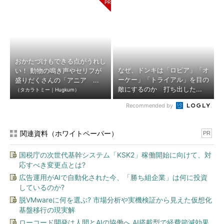
おかたづけもできる点がうれし
なぜ、ドンキは「ロピア」「オ
い！ 動物の鳴き声やセリフが
ーケー」「トライアル」を目の
盛りだくさんの「アニア ...
敵にするのか 打ち出した...
（タカラトミー｜Hugkum）
Recommended by
関連資料（ホワイトペーパー）
PR
国税庁の次世代基幹システム「KSK2」稼働開始に向けて、対
応すべき変更点とは?
広告運用がAIで自動化された今、「勝ち組企業」は何に投資
しているのか?
脱VMwareに何を選ぶ? 市場分析や実機検証から見えた仮想化
基盤移行の現実解
ローコード開発は人間とAIの協働へ AI搭載型で経費節減効果