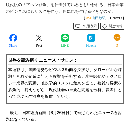
現代版の「アヘン戦争」を仕掛けているともいわれる。日本企業
のビジネスにもリスクを伴う。何に気を付けるべきなのか。
[
山田敏弘
，ITmedia]
PC用表示
関連情報
Share
Post
LINE
Hatena
3
世界を読み解くニュース・サロン：
本連載は、国際情勢やビジネス動向を深掘り、グローバルな課
題とそれが企業に与える影響を分析する。米中関係やテクノロ
ジー業界の変動、地政学的リスクに焦点を当て、複雑な要素を
多角的に捉えながら、現代社会の重要な問題を分析。読者にと
って成功への洞察を提供していく。
最近、日本経済新聞（6月26日付）で報じられたニュースが話
題になっている。