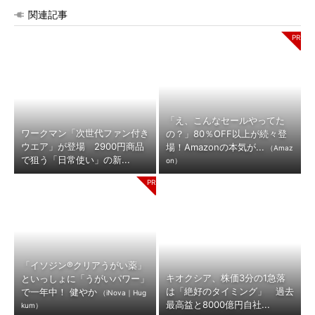
関連記事
「え、こんなセールやってた
ワークマン「次世代ファン付き
の？」80％OFF以上が続々登
ウエア」が登場 2900円商品
場！Amazonの本気が...
（Amaz
で狙う「日常使い」の新...
on）
「イソジン®クリアうがい薬」
キオクシア、株価3分の1急落
といっしょに「うがいパワー」
は「絶好のタイミング」 過去
で一年中！ 健やか
（iNova｜Hug
最高益と8000億円自社...
kum）