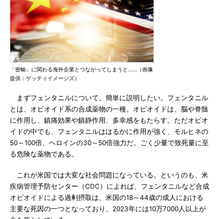
「密輸」に関わる海外企業とつながってしまうと……（画像
提供：ゲッティイメージズ）
まずフェンタニルについて、簡単に説明したい。フェンタニル
とは、オピオイド系の合成薬物の一種。オピオイドは、脳や脊髄
に作用し、鎮痛効果や鎮静作用、多幸感をもたらす。ただオピオ
イドの中でも、フェンタニルははるかに作用が強く、モルヒネの
50～100倍、ヘロインの30～50倍強力だ。ごく少量で致死量に至
る危険な薬物である。
これが米国では大変な社会問題になっている。というのも、米
疾病管理予防センター（CDC）によれば、フェンタニルなど合成
オピオイドによる過剰摂取は、米国の18～44歳の成人における
主要な死因の一つとなっており、2023年には10万7000人以上が