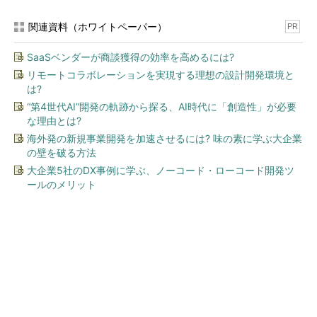
関連資料（ホワイトペーパー）
PR
SaaSベンダーが商談獲得の効率を高めるには?
リモートコラボレーションを実現する理想の設計開発環境と
は?
“第4世代AI”開発の軌跡から探る、AI時代に「創造性」が必要
な理由とは?
海外発の新規事業開発を加速させるには? 味の素に学ぶ大企業
の壁を破る方法
大企業5社のDX事例に学ぶ、ノーコード・ローコード開発ツ
ールのメリット
今、あなたにオススメ