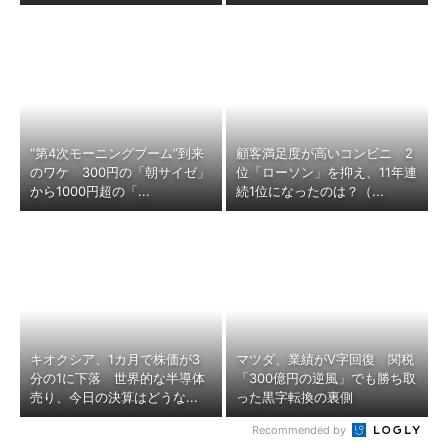
“第4次モーニングブーム”到来
顧客満足度が高いコンビニ 2
のワケ 300円の「朝サイゼ」
位「ローソン」を抑え、11年連
から1000円超の「...
続1位になったのは？（...
キオクシア、1カ月で株価が3
マツダ、業績がV字回復 関税
分の1に下落 世界的な半導体
「300億円の逆風」でも勝ち取
売り、今日の決算はどうな...
った黒字転換の裏側
Recommended by