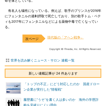
命を落としている。
有名人も犠牲になっている。例えば、歌手のプリンスが2016年
にフェンタニルの過剰摂取で死亡しており、別の歌手トム・ペテ
ィも2017年にフェンタニルなどによる薬物中毒で亡くなってい
る。
現代版の「アヘン戦争」
Copyright © ITmedia, Inc. All Rights Reserved.
世界を読み解くニュース・サロン 連載一覧
新しい連載記事が 24 件あります
「トップの不正」にどう対応したのか 国産ドロー
ン企業が実行した“情報戦”
履歴書に“うそ”を書く人は多いのか 海外の学歴詐
称を見破りにくい理由