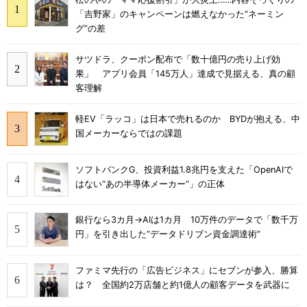
「吉野家」のキャンペーンは燃えなかった“ネーミン
グ”の差
サツドラ、クーポン配布で「数十億円の売り上げ効
果」 アプリ会員「145万人」達成で見据える、真の顧
客理解
軽EV「ラッコ」は日本で売れるのか BYDが抱える、中
国メーカーならではの課題
ソフトバンクG、投資利益1.8兆円を支えた「OpenAIで
はない“あの半導体メーカー”」の正体
銀行なら3カ月→AIは1カ月 10万件のデータで「数千万
円」を引き出した“データドリブン資金調達術”
ファミマ先行の「広告ビジネス」にセブンが参入、勝算
は？ 全国約2万店舗と約1億人の顧客データを武器に