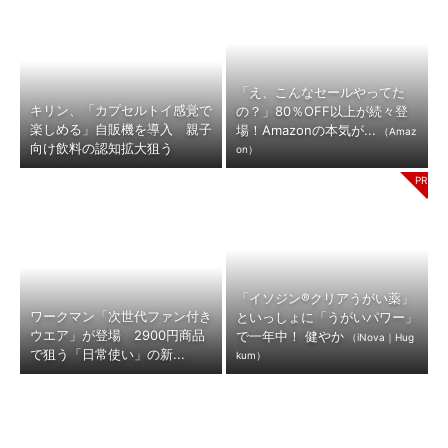
「え、こんなセールやってた
キリン、「カプセルトイ感覚で
の？」80％OFF以上が続々登
楽しめる」自販機を導入 親子
場！Amazonの本気が...
（Amaz
向け飲料の認知拡大狙う
on）
「イソジン®クリアうがい薬」
ワークマン「次世代ファン付き
といっしょに「うがいパワー」
ウエア」が登場 2900円商品
で一年中！ 健やか
（iNova｜Hug
で狙う「日常使い」の新...
kum）