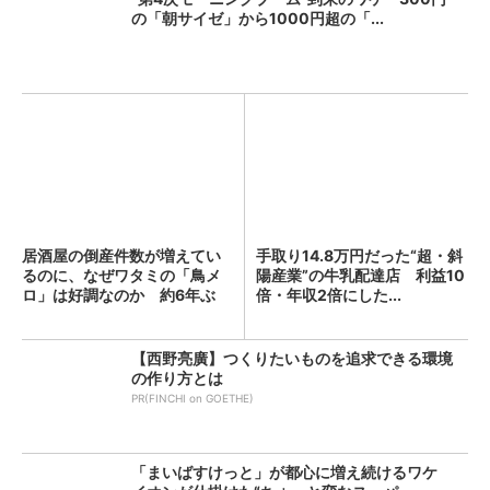
の「朝サイゼ」から1000円超の「...
居酒屋の倒産件数が増えてい
手取り14.8万円だった“超・斜
るのに、なぜワタミの「鳥メ
陽産業”の牛乳配達店 利益10
ロ」は好調なのか 約6年ぶ
倍・年収2倍にした...
り...
【西野亮廣】つくりたいものを追求できる環境
の作り方とは
PR(FINCHI on GOETHE)
「まいばすけっと」が都心に増え続けるワケ