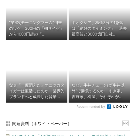
“第4次モーニングブーム”到来
キオクシア、株価3分の1急落
のワケ 300円の「朝サイゼ」
は「絶好のタイミング」 過去
から1000円超の「...
最高益と8000億円自社...
なぜ「一度消えた」オニツカタ
なぜ、牛丼チェーンは“牛丼以
イガーは復活したのか 世界的
外”で勝負するのか すき家、
ブランドへと成長した背景...
吉野家、松屋、それぞれが...
Recommended by
関連資料（ホワイトペーパー）
PR