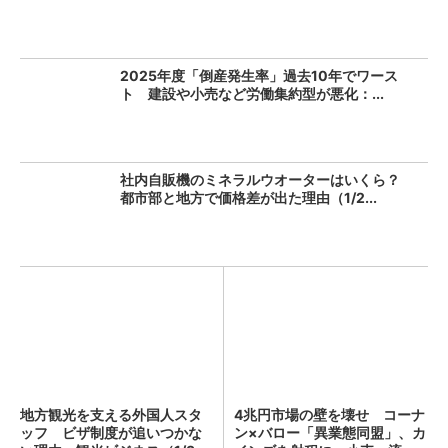
2025年度「倒産発生率」過去10年でワース
ト 建設や小売など労働集約型が悪化：...
社内自販機のミネラルウオーターはいくら？
都市部と地方で価格差が出た理由（1/2...
地方観光を支える外国人スタ
4兆円市場の壁を壊せ コーナ
ッフ ビザ制度が追いつかな
ン×バロー「異業態同盟」、カ