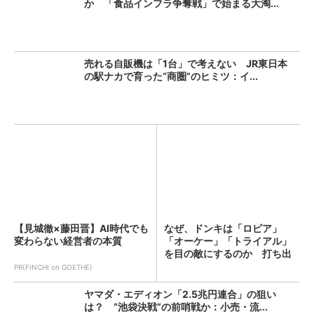
か 「食品インフラ争奪戦」で始まる大淘...
売れる自販機は「1台」で考えない JR東日本
の駅ナカで育った“商圏”のヒミツ：イ...
【見城徹×藤田晋】AI時代でも
なぜ、ドンキは「ロピア」
変わらない経営者の本質
「オーケー」「トライアル」
を目の敵にするのか 打ち出
した...
PR(FINCHI on GOETHE)
ヤマダ・エディオン「2.5兆円連合」の狙い
は？ “池袋決戦”の前哨戦か：小売・流...