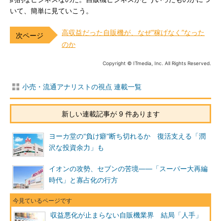
いて、簡単に見ていこう。
高収益だった自販機が、なぜ“稼げなく”なった
のか
Copyright © ITmedia, Inc. All Rights Reserved.
小売・流通アナリストの視点 連載一覧
新しい連載記事が 9 件あります
ヨーカ堂の“負け癖”断ち切れるか 復活支える「潤
沢な投資余力」も
イオンの攻勢、セブンの苦境――「スーパー大再編
時代」と寡占化の行方
収益悪化が止まらない自販機業界 結局「人手」