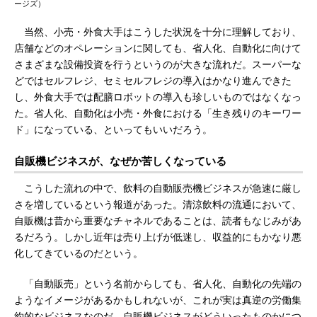
ージズ）
当然、小売・外食大手はこうした状況を十分に理解しており、
店舗などのオペレーションに関しても、省人化、自動化に向けて
さまざまな設備投資を行うというのが大きな流れだ。スーパーな
どではセルフレジ、セミセルフレジの導入はかなり進んできた
し、外食大手では配膳ロボットの導入も珍しいものではなくなっ
た。省人化、自動化は小売・外食における「生き残りのキーワー
ド」になっている、といってもいいだろう。
自販機ビジネスが、なぜか苦しくなっている
こうした流れの中で、飲料の自動販売機ビジネスが急速に厳し
さを増しているという報道があった。清涼飲料の流通において、
自販機は昔から重要なチャネルであることは、読者もなじみがあ
るだろう。しかし近年は売り上げが低迷し、収益的にもかなり悪
化してきているのだという。
「自動販売」という名前からしても、省人化、自動化の先端の
ようなイメージがあるかもしれないが、これが実は真逆の労働集
約的なビジネスなのだ。自販機ビジネスがどういったものかにつ