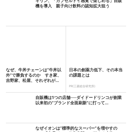
キリン、「カプセルトイ感覚で楽しめる」自販
機を導入 親子向け飲料の認知拡大狙う
なぜ、牛丼チェーンは“牛丼以
日本の創薬力低下、その本当
外”で勝負するのか すき家、
の課題とは
吉野家、松屋、それぞれが...
PR(三菱総合研究所)
自販機は1つの店舗──ダイドードリンコが創業
以来初の“ブランド全面刷新”に打って...
なぜイオンは“標準的なスーパー”を増やすの