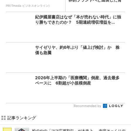
景...
PR(ITmedia ビジネスオンライン)
紀伊國屋書店はなぜ「本が売れない時代」に独
り勝ちできたのか？ 5期連続増収増益を...
サイゼリヤ、約6年ぶり「値上げ検討」か 株
価も急騰
2026年上半期の「医療機関」倒産、過去最多
ペースに 6割超が小規模倒産
Recommended by
記事ランキング
松のやの「ママ応援割引」が大炎上……内容そっくりの