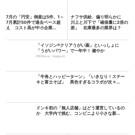
7月の「円安」倒産は5件、1～
ナフサ供給、偏り明らかに
7月累計50件で過去ペース超
川上と川下で「確保量に2倍の
え コスト高が中小企業...
差」 在庫最多の業界は？
「イソジン®クリアうがい薬」といっしょに
「うがいパワー」で一年中！ 健やか
PR(iNova｜Hugkum)
「牛角とハッピーターン」「いきなり！ステー
キと富士そば」 異色すぎるコラボが次々...
ドンキ初の「無人店舗」はどう運営しているの
か 大学内で挑む、コンビニより小さな新...