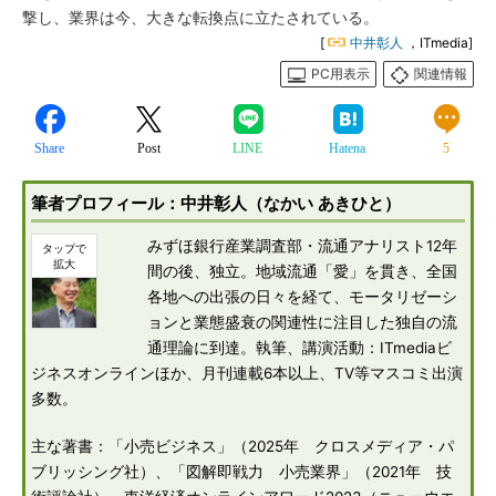
撃し、業界は今、大きな転換点に立たされている。
[
中井彰人
，ITmedia]
PC用表示
関連情報
Share
Post
LINE
Hatena
5
筆者プロフィール：中井彰人（なかい あきひと）
みずほ銀行産業調査部・流通アナリスト12年
間の後、独立。地域流通「愛」を貫き、全国
各地への出張の日々を経て、モータリゼーシ
ョンと業態盛衰の関連性に注目した独自の流
通理論に到達。執筆、講演活動：ITmediaビ
ジネスオンラインほか、月刊連載6本以上、TV等マスコミ出演
多数。
主な著書：「小売ビジネス」（2025年 クロスメディア・パ
ブリッシング社）、「図解即戦力 小売業界」（2021年 技