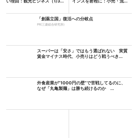
い理由：観光ビジネス（1/3...
インズを射程に：小売・流...
「創薬立国」復活への分岐点
PR(三菱総合研究所)
スーパーは「安さ」ではもう選ばれない 実質
賃金マイナス時代、小売りはどう戦うべき...
外食産業が“1000円の壁”で苦戦してるのに、
なぜ「丸亀製麺」は勝ち続けるのか ...