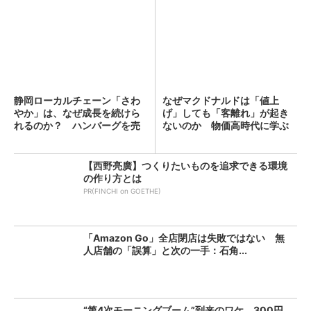
静岡ローカルチェーン「さわ
なぜマクドナルドは「値上
やか」は、なぜ成長を続けら
げ」しても「客離れ」が起き
れるのか？ ハンバーグを売
ないのか 物価高時代に学ぶ
る...
べき...
【西野亮廣】つくりたいものを追求できる環境
の作り方とは
PR(FINCHI on GOETHE)
「Amazon Go」全店閉店は失敗ではない 無
人店舗の「誤算」と次の一手：石角...
“第4次モーニングブーム”到来のワケ 300円