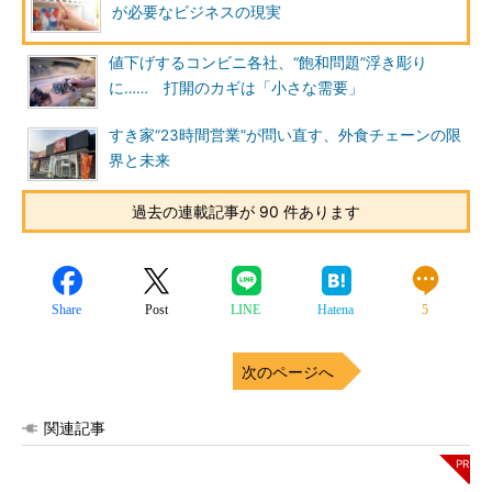
が必要なビジネスの現実
値下げするコンビニ各社、“飽和問題”浮き彫り
に…… 打開のカギは「小さな需要」
すき家“23時間営業”が問い直す、外食チェーンの限
界と未来
過去の連載記事が 90 件あります
Share
Post
LINE
Hatena
5
次のページへ
関連記事