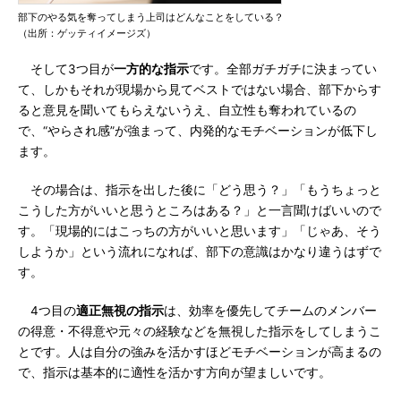
部下のやる気を奪ってしまう上司はどんなことをしている？
（出所：ゲッティイメージズ）
そして3つ目が
一方的な指示
です。全部ガチガチに決まってい
て、しかもそれが現場から見てベストではない場合、部下からす
ると意見を聞いてもらえないうえ、自立性も奪われているの
で、“やらされ感”が強まって、内発的なモチベーションが低下し
ます。
その場合は、指示を出した後に「どう思う？」「もうちょっと
こうした方がいいと思うところはある？」と一言聞けばいいので
す。「現場的にはこっちの方がいいと思います」「じゃあ、そう
しようか」という流れになれば、部下の意識はかなり違うはずで
す。
4つ目の
適正無視の指示
は、効率を優先してチームのメンバー
の得意・不得意や元々の経験などを無視した指示をしてしまうこ
とです。人は自分の強みを活かすほどモチベーションが高まるの
で、指示は基本的に適性を活かす方向が望ましいです。