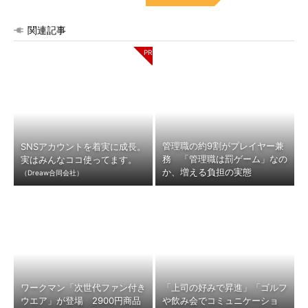
関連記事
管理職の約9割がプレイヤー兼
SNSアカウントを着実に成長。
務 「管理職は罰ゲーム」なの
実はみんなココ使ってます。
か、増える負担の実態
（Dreaw合同会社）
ワークマン「次世代ファン付き
「上司の好みで昇進」「ゴルフ
ウエア」が登場 2900円商品
や飲み会でコミュニケーショ