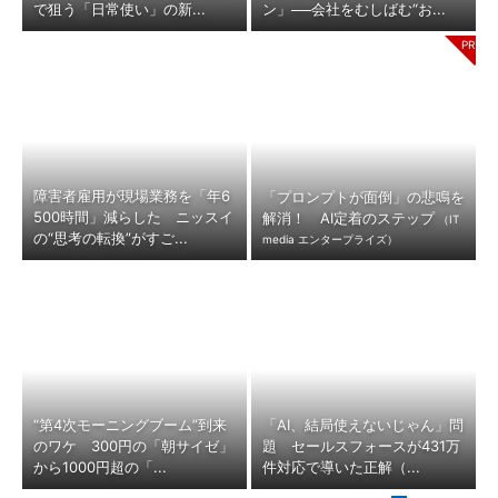
で狙う「日常使い」の新...
ン」──会社をむしばむ“お...
障害者雇用が現場業務を「年6
「プロンプトが面倒」の悲鳴を
500時間」減らした ニッスイ
解消！ AI定着のステップ
（IT
の“思考の転換”がすご...
media エンタープライズ）
“第4次モーニングブーム”到来
「AI、結局使えないじゃん」問
のワケ 300円の「朝サイゼ」
題 セールスフォースが431万
から1000円超の「...
件対応で導いた正解（...