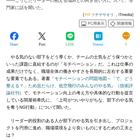
――こうしたリーダーの抱える悩みとの向き合い方について、専
門家に話を聞いた。
[
ツチヤサオリ
，ITmedia]
PC用表示
関連情報
Share
Post
LINE
Hatena
0
やる気のない部下をどう導くか、チームの士気をどう保つかと
いった課題に直結するのが「モチベーション」だ。これは仕事の
成果だけでなく、職場全体の働きやすさを長期的に左右する重要
な要素でもある。著書
『モチベーションの問題地図～「で、どう
整える？」ため息だらけ、低空飛行のみんなのやる気』（技術評
論社刊）
で、モチベーション向上の考え方や具体的な行動を提言
している関屋裕希氏に、「上司がついやりがちな、部下のやる気
を奪うNG行動」について聞いた。
リーダー的役割のある人が部下のやる気を引き出し、プロジェ
クトを円滑に進め、職場環境をより良いものにするための工夫と
は？