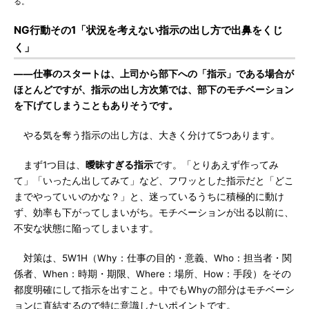
る。
NG行動その1「状況を考えない指示の出し方で出鼻をくじ
く」
――仕事のスタートは、上司から部下への「指示」である場合が
ほとんどですが、指示の出し方次第では、部下のモチベーション
を下げてしまうこともありそうです。
やる気を奪う指示の出し方は、大きく分けて5つあります。
まず1つ目は、
曖昧すぎる指示
です。「とりあえず作ってみ
て」「いったん出してみて」など、フワッとした指示だと「どこ
までやっていいのかな？」と、迷っているうちに積極的に動け
ず、効率も下がってしまいがち。モチベーションが出る以前に、
不安な状態に陥ってしまいます。
対策は、5W1H（Why：仕事の目的・意義、Who：担当者・関
係者、When：時期・期限、Where：場所、How：手段）をその
都度明確にして指示を出すこと。中でもWhyの部分はモチベーシ
ョンに直結するので特に意識したいポイントです。