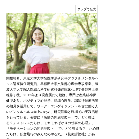
関屋裕希。東京大学大学院医学系研究科デジタルメンタルヘ
ルス講座特任研究員。早稲田大学文学部心理学専攻卒業、筑
波大学大学院人間総合科学研究科発達臨床心理学分野博士課
程修了後、2012年より現所属にて勤務。専門は産業精神保
健であり、ポジティブ心理学、組織心理学、認知行動療法等
の知見を活用して、ワーク・エンゲイジメントを含む働く人
のメンタルヘルス向上のため、研究活動と現場での実践活動
を行っている。著書に『感情の問題地図～「で、どう整え
る？」ストレスだらけ、モヤモヤばかりの仕事の心理』、
『モチベーションの問題地図 ～「で、どう整える？」ため息
だらけ、低空飛行のみんなのやる気』（技術評論社）があ