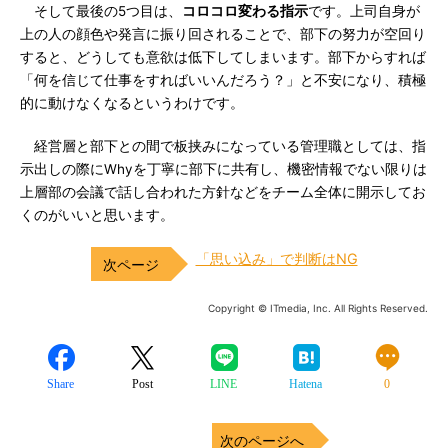
そして最後の5つ目は、
コロコロ変わる指示
です。上司自身が
上の人の顔色や発言に振り回されることで、部下の努力が空回り
すると、どうしても意欲は低下してしまいます。部下からすれば
「何を信じて仕事をすればいいんだろう？」と不安になり、積極
的に動けなくなるというわけです。
経営層と部下との間で板挟みになっている管理職としては、指
示出しの際にWhyを丁寧に部下に共有し、機密情報でない限りは
上層部の会議で話し合われた方針などをチーム全体に開示してお
くのがいいと思います。
「思い込み」で判断はNG
Copyright © ITmedia, Inc. All Rights Reserved.
Share
Post
LINE
Hatena
0
次のページへ