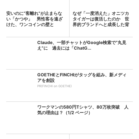
安いのに“客離れ”が止まらな
なぜ「一度消えた」オニツカ
い「かつや」 男性客を遠ざ
タイガーは復活したのか 世
けた、ワンコインの壁と
界的ブランドへと成長した背
は？...
景...
Claude、一部チャットがGoogle検索で“丸見
え”に 過去には「ChatG...
GOETHEとFINCHIがタッグを組み、新メディ
アを創設
PR(FINCHI on GOETHE)
ワークマンの580円Tシャツ、80万枚突破 人
気の理由は？（1/2 ページ）