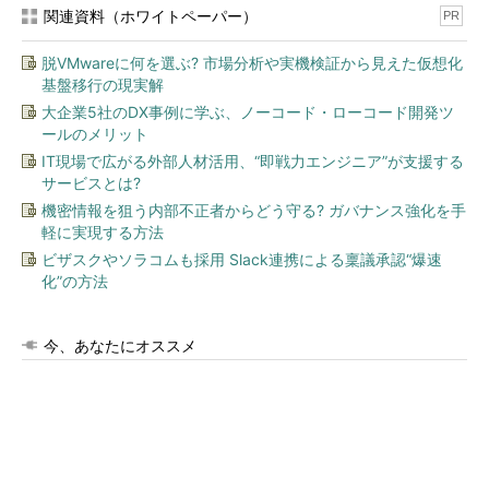
関連資料（ホワイトペーパー）
PR
脱VMwareに何を選ぶ? 市場分析や実機検証から見えた仮想化
基盤移行の現実解
大企業5社のDX事例に学ぶ、ノーコード・ローコード開発ツ
ールのメリット
IT現場で広がる外部人材活用、“即戦力エンジニア”が支援する
サービスとは?
機密情報を狙う内部不正者からどう守る? ガバナンス強化を手
軽に実現する方法
ビザスクやソラコムも採用 Slack連携による稟議承認“爆速
化”の方法
今、あなたにオススメ