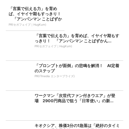
「言葉で伝える力」を育め
ば、イヤイヤ期もすっきり！
「アンパンマン ことばずか
ん...
PR(セガフェイブ｜HugKum)
「言葉で伝える力」を育めば、イヤイヤ期もす
っきり！ 「アンパンマン ことばずかん...
PR(セガフェイブ｜HugKum)
「プロンプトが面倒」の悲鳴を解消！ AI定着
のステップ
PR(ITmedia エンタープライズ)
ワークマン「次世代ファン付きウエア」が登
場 2900円商品で狙う「日常使い」の新...
キオクシア、株価3分の1急落は「絶好のタイミ