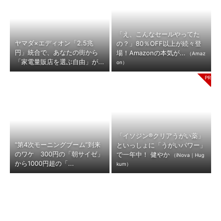
「え、こんなセールやってた
ヤマダ×エディオン「2.5兆
の？」80％OFF以上が続々登
円」統合で、あなたの街から
場！Amazonの本気が...
（Amaz
「家電量販店を選ぶ自由」が...
on）
「イソジン®クリアうがい薬」
“第4次モーニングブーム”到来
といっしょに「うがいパワー」
のワケ 300円の「朝サイゼ」
で一年中！ 健やか
（iNova｜Hug
から1000円超の「...
kum）