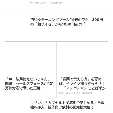
PR(セガフェイブ｜HugKum)
“第4次モーニングブーム”到来のワケ 300円
の「朝サイゼ」から1000円超の「...
「AI、結局使えないじゃん」
「言葉で伝える力」を育め
問題 セールスフォースが431
ば、イヤイヤ期もすっきり！
万件対応で導いた正解（...
「アンパンマン ことばずか
ん...
PR(セガフェイブ｜HugKum)
キリン、「カプセルトイ感覚で楽しめる」自販
機を導入 親子向け飲料の認知拡大狙う