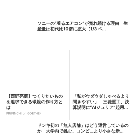
ソニーの“着るエアコン”が売れ続ける理由 生
産量は初代比10倍に拡大（1/3 ペ...
【西野亮廣】つくりたいもの
「私がウダウダしゃべるより
を追求できる環境の作り方と
聞きやすい」 三菱重工、決
は
算説明に“AIジュリア”起用...
PR(FINCHI on GOETHE)
ドンキ初の「無人店舗」はどう運営しているの
か 大学内で挑む、コンビニより小さな新...