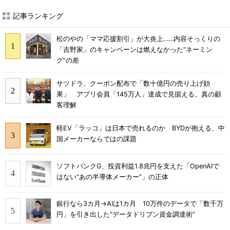
記事ランキング
松のやの「ママ応援割引」が大炎上……内容そっくりの
「吉野家」のキャンペーンは燃えなかった“ネーミン
グ”の差
サツドラ、クーポン配布で「数十億円の売り上げ効
果」 アプリ会員「145万人」達成で見据える、真の顧
客理解
軽EV「ラッコ」は日本で売れるのか BYDが抱える、中
国メーカーならではの課題
ソフトバンクG、投資利益1.8兆円を支えた「OpenAIで
はない“あの半導体メーカー”」の正体
銀行なら3カ月→AIは1カ月 10万件のデータで「数千万
円」を引き出した“データドリブン資金調達術”