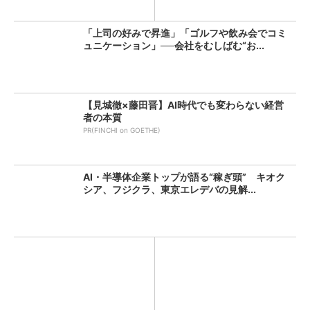
査...
「上司の好みで昇進」「ゴルフや飲み会でコミ
ュニケーション」──会社をむしばむ“お...
【見城徹×藤田晋】AI時代でも変わらない経営
者の本質
PR(FINCHI on GOETHE)
AI・半導体企業トップが語る“稼ぎ頭” キオク
シア、フジクラ、東京エレデバの見解...