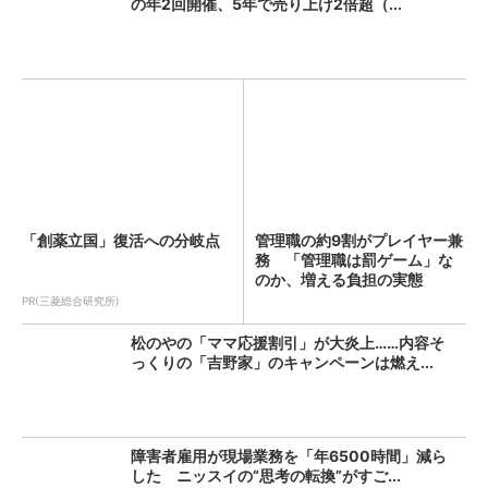
の年2回開催、5年で売り上げ2倍超（...
「創薬立国」復活への分岐点
管理職の約9割がプレイヤー兼
務 「管理職は罰ゲーム」な
のか、増える負担の実態
PR(三菱総合研究所)
松のやの「ママ応援割引」が大炎上……内容そ
っくりの「吉野家」のキャンペーンは燃え...
障害者雇用が現場業務を「年6500時間」減ら
した ニッスイの“思考の転換”がすご...