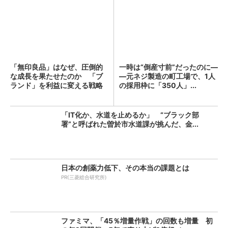
「無印良品」はなぜ、圧倒的
一時は“倒産寸前”だったのに―
な成長を果たせたのか 「ブ
―元ネジ製造の町工場で、1人
ランド」を利益に変える戦略
の採用枠に「350人」...
の...
「IT化か、水道を止めるか」 “ブラック部
署”と呼ばれた曽於市水道課が挑んだ、金...
日本の創薬力低下、その本当の課題とは
PR(三菱総合研究所)
ファミマ、「45％増量作戦」の回数も増量 初