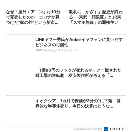
なぜ「屋外エアコン」は10分
改札に「かざす」歴史が終わ
で完売したのか コロナが見
る──東武「顔認証」とJR東
つけた“家の外”という新市...
「スマホ無線」の覇権争い
LINEヤフー秀氏がAnkerイヤフォンに見いだす
ビジネスの可能性
PR(ITmedia ビジネスオンライン)
「1個80円のフックが売れるか」と一蹴された
町工場の逆転劇 友安製作所が考える「...
キオクシア、1カ月で株価が3分の1に下落 世
界的な半導体売り、今日の決算はどうな...
Recommended by