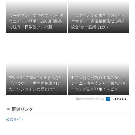
ワークマン「次世代ファン付き
「エディオン徒歩圏に張り付く
ウエア」が登場 2900円商品
ヤマダ」 家電量販店“2.5兆円
で狙う「日常使い」の新...
統合”が一筋縄ではい...
安いのに“客離れ”が止まらない
セブンはなぜ苦戦するのか コ
「かつや」 男性客を遠ざけ
ンビニ王者を支えた「勝ちパタ
た、ワンコインの壁とは？...
ーン」が曲がり角：スピン...
Recommended by
関連リンク
公式サイト