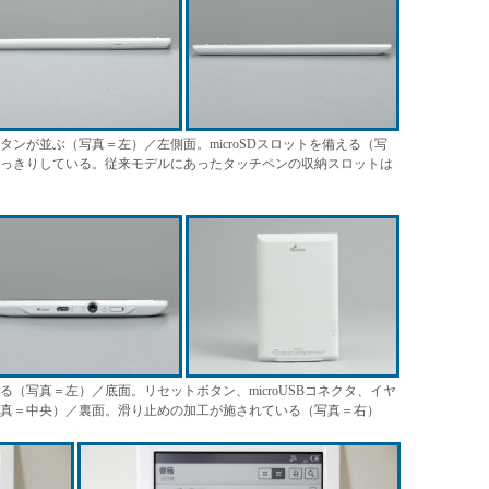
タンが並ぶ（写真＝左）／左側面。microSDスロットを備える（写
っきりしている。従来モデルにあったタッチペンの収納スロットは
（写真＝左）／底面。リセットボタン、microUSBコネクタ、イヤ
真＝中央）／裏面。滑り止めの加工が施されている（写真＝右）