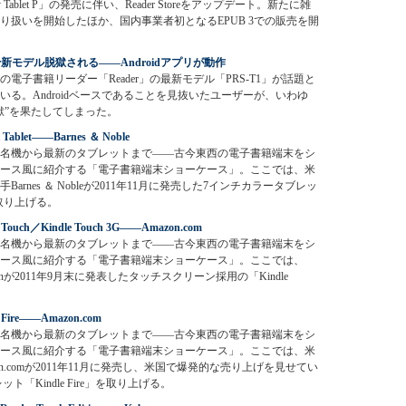
y Tablet P」の発売に伴い、Reader Storeをアップデート。新たに雑
り扱いを開始したほか、国内事業者初となるEPUB 3での販売を開
der新モデル脱獄される――Androidアプリが動作
の電子書籍リーダー「Reader」の最新モデル「PRS-T1」が話題と
いる。Androidベースであることを見抜いたユーザーが、いわゆ
獄”を果たしてしまった。
Tablet――Barnes ＆ Noble
名機から最新のタブレットまで――古今東西の電子書籍端末をシ
ース風に紹介する「電子書籍端末ショーケース」。ここでは、米
Barnes ＆ Nobleが2011年11月に発売した7インチカラータブレッ
」を取り上げる。
e Touch／Kindle Touch 3G――Amazon.com
名機から最新のタブレットまで――古今東西の電子書籍端末をシ
ース風に紹介する「電子書籍端末ショーケース」。ここでは、
zonが2011年9月末に発表したタッチスクリーン採用の「Kindle
。
e Fire――Amazon.com
名機から最新のタブレットまで――古今東西の電子書籍端末をシ
ース風に紹介する「電子書籍端末ショーケース」。ここでは、米
zon.comが2011年11月に発売し、米国で爆発的な売り上げを見せてい
「Kindle Fire」を取り上げる。