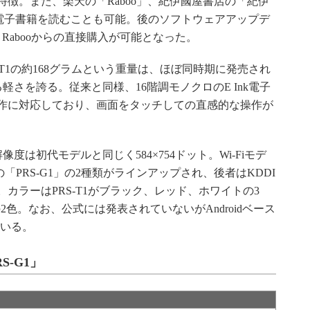
徴。また、楽天の「Raboo」、紀伊國屋書店の「紀伊
入した電子書籍を読むことも可能。後のソフトウェアアップデ
は、Rabooからの直接購入が可能となった。
T1の約168グラムという重量は、ほぼ同時期に発売され
下回る軽さを誇る。従来と同様、16階調モノクロのE Ink電子
作に対応しており、画面をタッチしての直感的な操作が
像度は初代モデルと同じく584×754ドット。Wi-Fiモデ
デルの「PRS-G1」の2種類がラインアップされ、後者はKDDI
カラーはPRS-T1がブラック、レッド、ホワイトの3
2色。なお、公式には発表されていないがAndroidベース
ている。
S-G1」