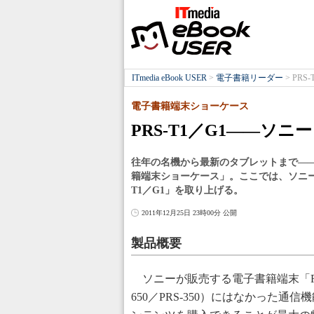
ITmedia eBook USER
>
電子書籍リーダー
>
PR
電子書籍端末ショーケース
PRS-T1／G1――ソニー
往年の名機から最新のタブレットまで―
籍端末ショーケース」。ここでは、ソニーの
T1／G1」を取り上げる。
2011年12月25日 23時00分 公開
製品概要
ソニーが販売する電子書籍端末「Read
650／PRS-350）にはなかった通信