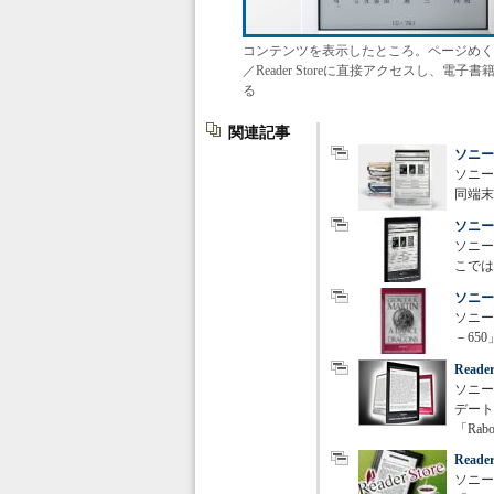
コンテンツを表示したところ。ページめく
／Reader Storeに直接アクセスし、電
る
関連記事
ソニー
ソニー
同端末
ソニー
ソニー
こでは
ソニー
ソニー
－65
Rea
ソニー
デート
「Ra
Read
ソニーは