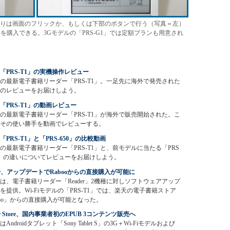
りは画面のフリックか、もしくは下部のボタンで行う（写真＝左）
子書籍を購入できる。3Gモデルの「PRS-G1」では定額プランも用意され
「PRS-T1」の実機操作レビュー
の最新電子書籍リーダー「PRS-T1」。一足先に海外で発売された
のレビューをお届けしよう。
「PRS-T1」の動画レビュー
の最新電子書籍リーダー「PRS-T1」が海外で販売開始された。こ
その使い勝手を動画でレビューする。
「PRS-T1」と「PRS-650」の比較動画
の最新電子書籍リーダー「PRS-T1」と、前モデルに当たる「PRS
0」の違いについてレビューをお届けしよう。
der、アップデートでRabooからの直接購入が可能に
は、電子書籍リーダー「Reader」2機種に対しソフトウェアアップ
を提供。Wi-Fiモデルの「PRS-T1」では、楽天の電子書籍ストア
boo」からの直接購入が可能となった。
er Store、国内事業者初のEPUB 3コンテンツ販売へ
Androidタブレット「Sony Tablet S」の3G＋Wi-Fiモデルおよび