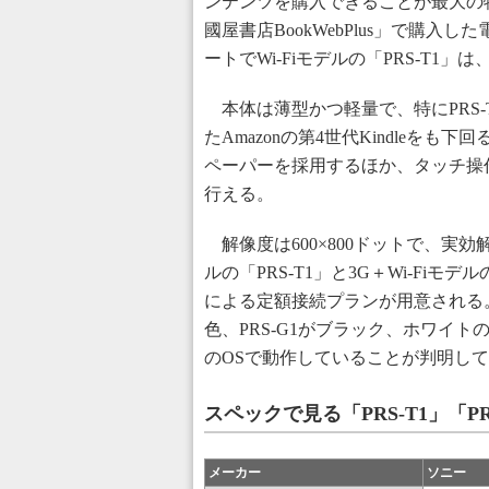
ンテンツを購入できることが最大の特
國屋書店BookWebPlus」で購
ートでWi-Fiモデルの「PRS-T1」
本体は薄型かつ軽量で、特にPRS-
たAmazonの第4世代Kindleをも
ペーパーを採用するほか、タッチ操
行える。
解像度は600×800ドットで、実効解
ルの「PRS-T1」と3G＋Wi-Fiモ
による定額接続プランが用意される。
色、PRS-G1がブラック、ホワイトの
のOSで動作していることが判明し
スペックで見る「PRS-T1」「PR
メーカー
ソニー