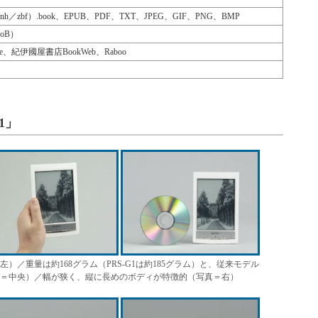
nh／zbf）.book、EPUB、PDF、TXT、JPEG、GIF、PNG、BMP
roB）
Store、紀伊國屋書店BookWeb、Raboo
1」
／重量は約168グラム（PRS-G1は約185グラム）と、従来モデル
＝中央）／幅が狭く、縦に長めのボディが特徴的（写真＝右）