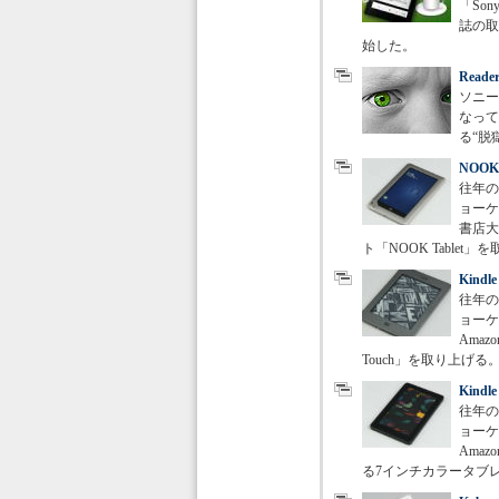
「Son
誌の取
始した。
Rea
ソニー
なって
る“脱
NOOK 
往年の
ョーケ
書店大手
ト「NOOK Tablet
Kindl
往年の
ョーケ
Ama
Touch」を取り上げる
Kindl
往年の
ョーケ
Ama
る7インチカラータブレット