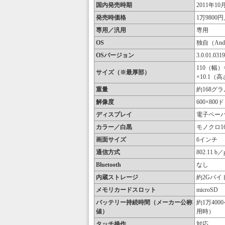
国内発売時期
2011年10
発売時価格
1万9800円
専用／汎用
専用
OS
独自（And
OSバージョン
3.0.01.031
110（幅）
サイズ（※最厚部）
×10.1（
重量
約168グ
解像度
600×800
ディスプレイ
電子ペーパー
カラー／白黒
モノクロ1
画面サイズ
6インチ
通信方式
802.11 
Bluetooth
なし
内蔵ストレージ
約2Gバイ
メモリカードスロット
microSD
バッテリー持続時間（メーカー公称
約1万40
値）
用時）
タッチ操作
対応