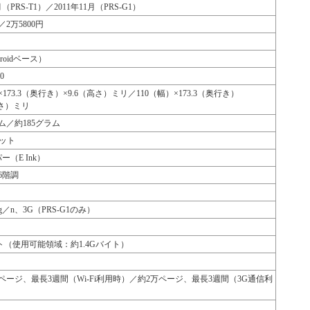
月（PRS-T1）／2011年11月（PRS-G1）
／2万5800円
roidベース）
90
×173.3（奥行き）×9.6（高さ）ミリ／110（幅）×173.3（奥行き）
高さ）ミリ
ラム／約185グラム
ドット
（E Ink）
6階調
b／g／n、3G（PRS-G1のみ）
ト（使用可能領域：約1.4Gバイト）
00ページ、最長3週間（Wi-Fi利用時）／約2万ページ、最長3週間（3G通信利