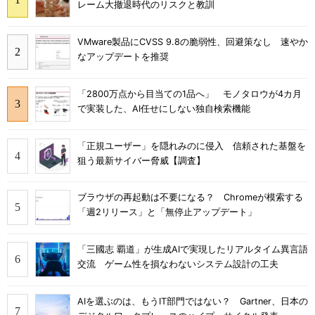
レーム大撤退時代のリスクと教訓
VMware製品にCVSS 9.8の脆弱性、回避策なし 速やか
なアップデートを推奨
「2800万点から目当ての1品へ」 モノタロウが4カ月
で実装した、AI任せにしない独自検索機能
「正規ユーザー」を隠れみのに侵入 信頼された基盤を
狙う最新サイバー脅威【調査】
ブラウザの再起動は不要になる？ Chromeが模索する
「週2リリース」と「無停止アップデート」
「三國志 覇道」が生成AIで実現したリアルタイム異言語
交流 ゲーム性を損なわないシステム設計の工夫
AIを選ぶのは、もうIT部門ではない？ Gartner、日本の