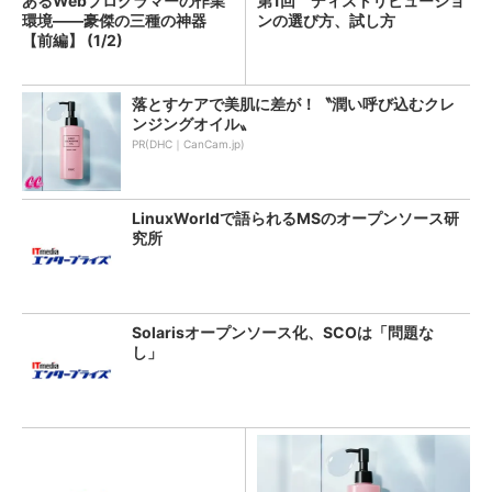
あるWebプログラマーの作業
第1回 ディストリビューショ
環境――豪傑の三種の神器
ンの選び方、試し方
【前編】 (1/2)
落とすケアで美肌に差が！〝潤い呼び込むクレ
ンジングオイル〟
PR(DHC｜CanCam.jp)
LinuxWorldで語られるMSのオープンソース研
究所
Solarisオープンソース化、SCOは「問題な
し」