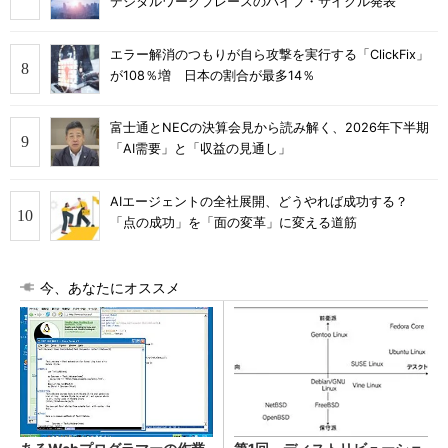
デジタルワークプレースのハイプ・サイクル発表
エラー解消のつもりが自ら攻撃を実行する「ClickFix」
が108％増 日本の割合が最多14％
富士通とNECの決算会見から読み解く、2026年下半期
「AI需要」と「収益の見通し」
AIエージェントの全社展開、どうやれば成功する？
「点の成功」を「面の変革」に変える道筋
今、あなたにオススメ