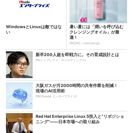
WindowsとLinuxは敵ではな
暑い夏には「潤いを呼び込む
い
クレンジングオイル」が最
適！
PR(DHC｜CanCam.jp)
新卒200人超を即戦力に。その育成設計とは
PR(シンプレクス・ホールディングス)
大阪ガスが月2000時間の共有作業を削減！
現場のAI活用術
PR(ITmedia エンタープライズ)
Red Hat Enterprise Linux 5投入と“リポジショ
ニング”――日本市場への取り組み