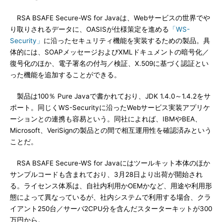
RSA BSAFE Secure-WS for Javaは、Webサービスの世界でや
り取りされるデータに、OASISが仕様策定を進める
「WS-
Security」
に沿ったセキュリティ機能を実装するための製品。具
体的には、SOAPメッセージおよびXMLドキュメントの暗号化／
復号化のほか、電子署名の付与／検証、X.509に基づく認証とい
った機能を追加することができる。
製品は100％ Pure Javaで書かれており、JDK 1.4.0～1.4.2をサ
ポート。同じくWS-Securityに沿ったWebサービス実装アプリケ
ーションとの連携も容易という。同社によれば、IBMやBEA、
Microsoft、VeriSignの製品との間で相互運用性を確認済みという
ことだ。
RSA BSAFE Secure-WS for Javaにはツールキット本体のほか
サンプルコードも含まれており、3月28日より出荷が開始され
る。ライセンス体系は、自社内利用かOEMかなど、用途や利用形
態によって異なっているが、社内システムで利用する場合、クラ
イアント250台／サーバ2CPU分を含んだスターターキットが300
万円から。