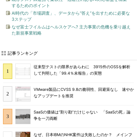
するためのポイント
AI時代の「市場調査」、データから“答え”を出すために必要な
3ステップ
なぜ富士フイルムはヘルスケアへ? 主力事業の危機を乗り越え
た新規事業戦略
記事ランキング
従来型テストの限界があらわに 3915件のOSSを解析
して判明した「99.4％未報告」の実態
VMware製品にCVSS 9.8の脆弱性、回避策なし 速やか
なアップデートを推奨
SaaSの価値は“割り勘”だけじゃない 「SaaSの死」論
争を一刀両断
なぜ、日本IBMのNHK案件は失敗したのか？ メインフ