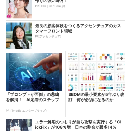
作りの強い味方！
PR(DHC｜CanCam.jp)
最良の顧客体験をつくるアクセンチュアのカス
タマーフロント領域
PR(アクセンチュア)
「プロンプトが面倒」の悲鳴
SBOMの最小要素が5年ぶり改
を解消！ AI定着のステップ
訂 何が必須になるのか
PR(ITmedia エンタープライズ)
エラー解消のつもりが自ら攻撃を実行する「Cl
ickFix」が108％増 日本の割合が最多14％