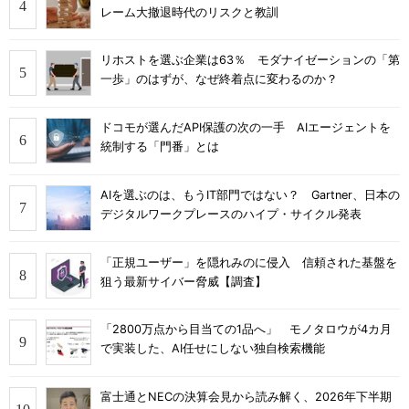
レーム大撤退時代のリスクと教訓
リホストを選ぶ企業は63％ モダナイゼーションの「第
一歩」のはずが、なぜ終着点に変わるのか？
ドコモが選んだAPI保護の次の一手 AIエージェントを
統制する「門番」とは
AIを選ぶのは、もうIT部門ではない？ Gartner、日本の
デジタルワークプレースのハイプ・サイクル発表
「正規ユーザー」を隠れみのに侵入 信頼された基盤を
狙う最新サイバー脅威【調査】
「2800万点から目当ての1品へ」 モノタロウが4カ月
で実装した、AI任せにしない独自検索機能
富士通とNECの決算会見から読み解く、2026年下半期