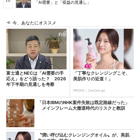
「AI需要」と「収益の見通し」
今、あなたにオススメ
富士通とNECは「AI需要の手
「丁寧なクレンジングこそ、
応え」をどう語った？ 2026
美肌作りの近道！」
年下半期の見通しを考察
PR(DHC｜CanCam.jp)
「日本IBMのNHK案件失敗は既定路線だった」
メインフレーム大撤退時代のリスクと教訓
〝潤い呼び込むクレンジングオイル〟が、美肌