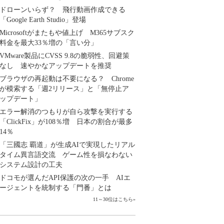
ドローンいらず？ 飛行動画作成できる
「Google Earth Studio」登場
Microsoftがまたもや値上げ M365サブスク
料金を最大33％増の「言い分」
VMware製品にCVSS 9.8の脆弱性、回避策
なし 速やかなアップデートを推奨
ブラウザの再起動は不要になる？ Chrome
が模索する「週2リリース」と「無停止ア
ップデート」
エラー解消のつもりが自ら攻撃を実行する
「ClickFix」が108％増 日本の割合が最多
14％
「三國志 覇道」が生成AIで実現したリアル
タイム異言語交流 ゲーム性を損なわない
システム設計の工夫
ドコモが選んだAPI保護の次の一手 AIエ
ージェントを統制する「門番」とは
11～30位はこちら
»