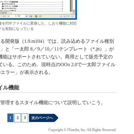
た文書をPDFファイルに変換した。しおり機能に対応
クも有効になっている
発版（1.9.m104）では、読み込めるファイル種別
d）」と「一太郎 8／9／10／11テンプレート（*.jtt）」が
この機能はサポートされていない。商用として販売予定の
なっている。このため、現時点のOOo 2.0で一太郎ファイル
Oエラー」が表示される。
イル機能
管理するスタイル機能について説明していこう。
1
|
2
|
3
次のページへ
Copyright © ITmedia, Inc. All Rights Reserved.