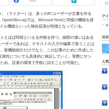
Share
に
る「Writer」（ライター）は、多くのPCユーザーが文書を作る
アイ
ffice.orgでは、Microsoft Wordと同様の機能を搭
キ
タイル機能といった独自拡張が特徴となっている。
トとほぼ同様といえる外観を持つ。細部の違いはある
注目
るユーザーであれば、テキストの入力や編集で迷うことは
は、新機能紹介だけでなく、この記事のために作成した
3との互換性についても具体的に検証していく。実際にサン
人気
たため、読者の環境で手軽に試すことが可能だ。