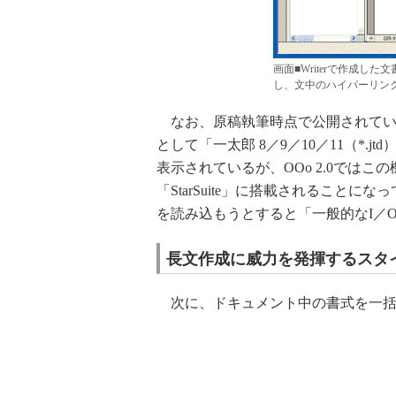
画面■Writerで作成し
し、文中のハイパーリン
なお、原稿執筆時点で公開されている開
として「一太郎 8／9／10／11（*.jt
表示されているが、OOo 2.0では
「StarSuite」に搭載されることに
を読み込もうとすると「一般的なI／
長文作成に威力を発揮するスタ
次に、ドキュメント中の書式を一括