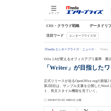
メディア
CIO・クラウド戦略
データドリ
注目ワード
エンタープライズAI
ITmedia エンタープライズ
ニュース
「Writ
OOo 2.0が変えるオフィスアプリ基準 第2
「Writer」が目指し
正式リリースが迫るOpenOffice.orgの新版2
第2回目は、サンプル文書を公開したWord
ト、長文スタイル機能を見ていく。
2005年07月13日 16時01分 公開