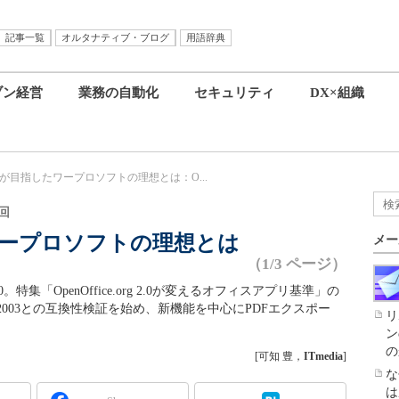
記事一覧
オルタナティブ・ブログ
用語辞典
ブン経営
業務の自動化
セキュリティ
DX×組織
er」が目指したワープロソフトの理想とは：O...
回
たワープロソフトの理想とは
メー
（1/3 ページ）
.0。特集「OpenOffice.org 2.0が変えるオフィスアプリ基準」の
 2003との互換性検証を始め、新機能を中心にPDFエクスポー
リ
ン
の
[可知 豊，
ITmedia
]
な
は