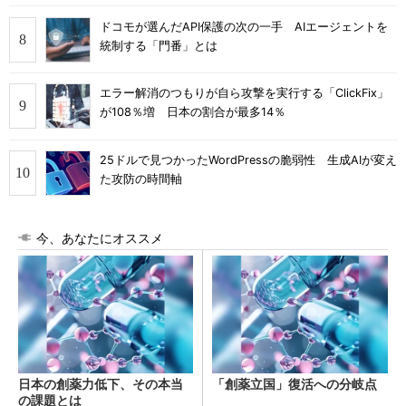
ドコモが選んだAPI保護の次の一手 AIエージェントを
統制する「門番」とは
エラー解消のつもりが自ら攻撃を実行する「ClickFix」
が108％増 日本の割合が最多14％
25ドルで見つかったWordPressの脆弱性 生成AIが変え
た攻防の時間軸
今、あなたにオススメ
日本の創薬力低下、その本当
「創薬立国」復活への分岐点
の課題とは