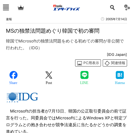
速報
2005年7月14日
MSの独禁法問題めぐり韓国で初の審問
韓国でMicrosoftの独禁法問題をめぐる初めての審問が非公開で
行われた。（IDG）
[IDG Japan]
PC用表示
関連情報
Share
Post
LINE
Hatena
Microsoftの担当者が7月13日、韓国の公正取引委員会の前で証
言を行った。同委員会ではMicrosoftによるWindows XPと特定プ
ログラムとの抱き合わせが競争法違反に当たるかどうかの調査を
進めている。