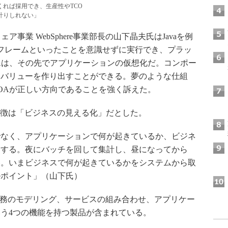
くれば採用でき、生産性やTCO
計りしれない」
業 WebSphere事業部長の山下晶夫氏はJavaを例
メインフレームといったことを意識せずに実行でき、プラッ
Aは、その先でアプリケーションの仮想化だ。コンポー
いバリューを作り出すことができる。夢のような仕組
OAが正しい方向であることを強く訴えた。
特徴は「ビジネスの見える化」だとした。
なく、アプリケーションで何が起きているか、ビジネ
にする。夜にバッチを回して集計し、昼になってから
い。いまビジネスで何が起きているかをシステムから取
ルポイント」（山下氏）
業務のモデリング、サービスの組み合わせ、アプリケー
う4つの機能を持つ製品が含まれている。