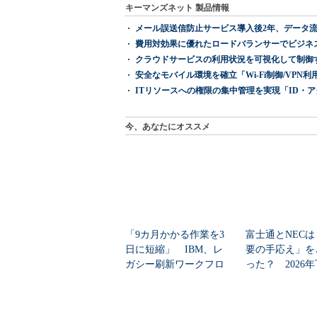
キーマンズネット 製品情報
メール誤送信防止サービス導入後2年、データ流
費用対効果に優れたロードバランサーでビジネ
クラウドサービスの利用状況を可視化して制御する「次
安全なモバイル環境を確立「Wi-Fi制御/VPN利用の強制
ITリソースへの権限の集中管理を実現「ID・アクセス管理 『I
今、あなたにオススメ
「9カ月かかる作業を3
富士通とNECは
日に短縮」 IBM、レ
要の手応え」を
ガシー刷新ワークフロ
った？ 2026
ーをIBM Bo...
の見通しを考...