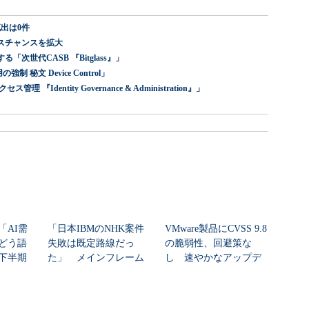
出は0件
スチャンスを拡大
世代CASB 『Bitglass』」
 秘文 Device Control」
dentity Governance & Administration』」
「AI需
「日本IBMのNHK案件
VMware製品にCVSS 9.8
どう語
失敗は既定路線だっ
の脆弱性、回避策な
年下半期
た」 メインフレーム
し 速やかなアップデ
大撤退時代のリスク...
ートを推...