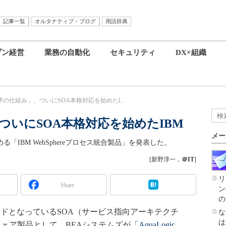
記事一覧
オルタナティブ・ブログ
用語辞典
ブン経営
業務の自動化
セキュリティ
DX×組織
夢の仕組み」、ついにSOA本格対応を始めたI...
ついにSOA本格対応を始めたIBM
メー
「IBM WebSphereプロセス統合製品」を発表した。
[新野淳一，
＠IT
]
リ
Share
ン
の
ドとなっているSOA（サービス指向アーキテクチ
な
は
ウェア製品として、BEAシステムズが
「AquaLogic