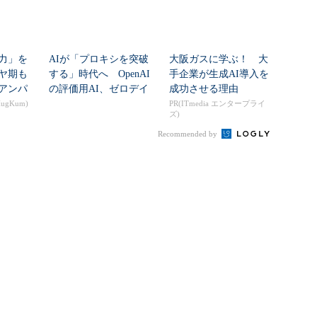
力」を
AIが「プロキシを突破
大阪ガスに学ぶ！ 大
ヤ期も
する」時代へ OpenAI
手企業が生成AI導入を
アンパ
の評価用AI、ゼロデイ
成功させる理由
ん...
脆弱性を自...
gKum)
PR(ITmedia エンタープライ
ズ)
Recommended by