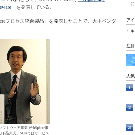
に
leware」
を発表している。
アイ
Sphereプロセス統合製品」を発表したことで、大手ベンダ
キ
注目
人気
ソフトウェア事業 WebSphere事
山下晶夫氏。SOAではサービス