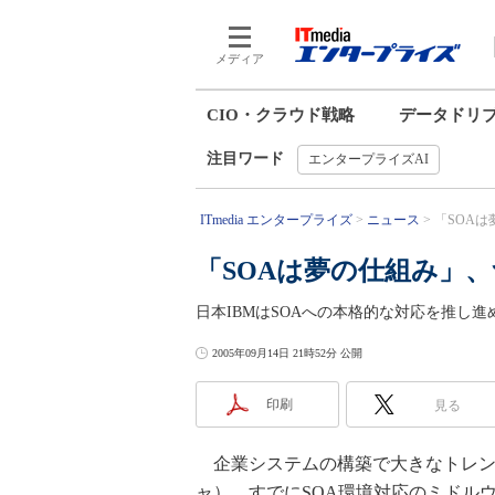
メディア
CIO・クラウド戦略
データドリ
注目ワード
エンタープライズAI
ITmedia エンタープライズ
ニュース
「SOAは
「SOAは夢の仕組み」、
日本IBMはSOAへの本格的な対応を推し進める
2005年09月14日 21時52分 公開
印刷
見る
企業システムの構築で大きなトレン
ャ）。すでにSOA環境対応のミドル