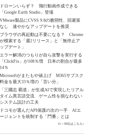
ドローンいらず？ 飛行動画作成できる
「Google Earth Studio」登場
VMware製品にCVSS 9.8の脆弱性、回避策
なし 速やかなアップデートを推奨
ブラウザの再起動は不要になる？ Chrome
が模索する「週2リリース」と「無停止ア
ップデート」
エラー解消のつもりが自ら攻撃を実行する
「ClickFix」が108％増 日本の割合が最多
14％
Microsoftがまたもや値上げ M365サブスク
料金を最大33％増の「言い分」
「三國志 覇道」が生成AIで実現したリアル
タイム異言語交流 ゲーム性を損なわない
システム設計の工夫
ドコモが選んだAPI保護の次の一手 AIエ
ージェントを統制する「門番」とは
11～30位はこちら
»