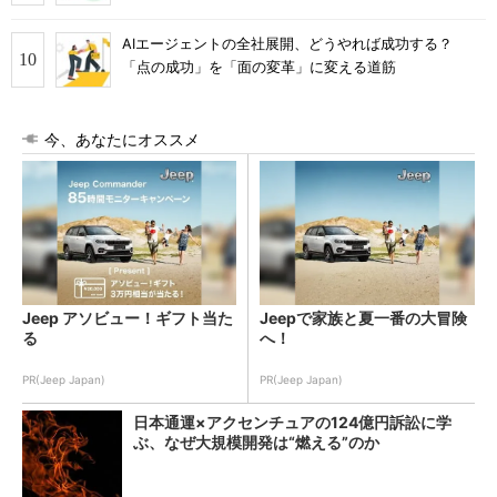
AIエージェントの全社展開、どうやれば成功する？
「点の成功」を「面の変革」に変える道筋
今、あなたにオススメ
Jeep アソビュー！ギフト当た
Jeepで家族と夏一番の大冒険
る
へ！
PR(Jeep Japan)
PR(Jeep Japan)
日本通運×アクセンチュアの124億円訴訟に学
ぶ、なぜ大規模開発は“燃える”のか