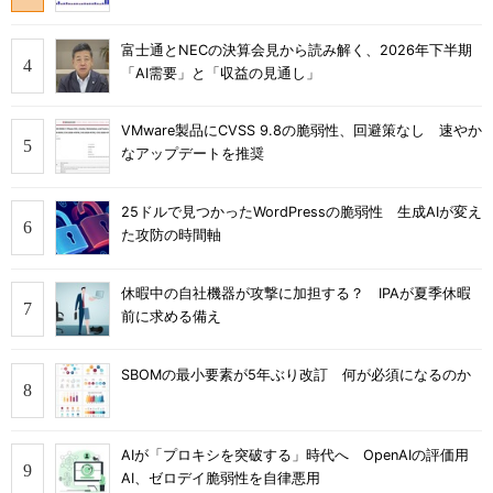
富士通とNECの決算会見から読み解く、2026年下半期
「AI需要」と「収益の見通し」
VMware製品にCVSS 9.8の脆弱性、回避策なし 速やか
なアップデートを推奨
25ドルで見つかったWordPressの脆弱性 生成AIが変え
た攻防の時間軸
休暇中の自社機器が攻撃に加担する？ IPAが夏季休暇
前に求める備え
SBOMの最小要素が5年ぶり改訂 何が必須になるのか
AIが「プロキシを突破する」時代へ OpenAIの評価用
AI、ゼロデイ脆弱性を自律悪用