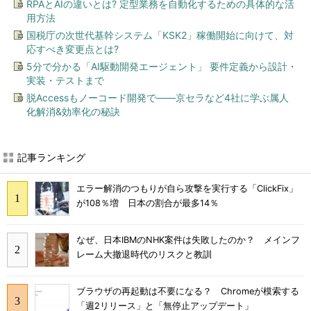
RPAとAIの違いとは? 定型業務を自動化するための具体的な活
用方法
国税庁の次世代基幹システム「KSK2」稼働開始に向けて、対
応すべき変更点とは?
5分で分かる「AI駆動開発エージェント」 要件定義から設計・
実装・テストまで
脱Accessもノーコード開発で――京セラなど4社に学ぶ属人
化解消&効率化の秘訣
記事ランキング
エラー解消のつもりが自ら攻撃を実行する「ClickFix」
が108％増 日本の割合が最多14％
なぜ、日本IBMのNHK案件は失敗したのか？ メインフ
レーム大撤退時代のリスクと教訓
ブラウザの再起動は不要になる？ Chromeが模索する
「週2リリース」と「無停止アップデート」