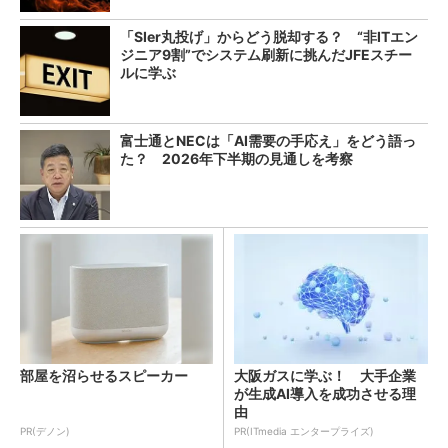
「SIer丸投げ」からどう脱却する？ “非ITエン
ジニア9割”でシステム刷新に挑んだJFEスチー
ルに学ぶ
富士通とNECは「AI需要の手応え」をどう語っ
た？ 2026年下半期の見通しを考察
部屋を沼らせるスピーカー
大阪ガスに学ぶ！ 大手企業
が生成AI導入を成功させる理
由
PR(デノン)
PR(ITmedia エンタープライズ)