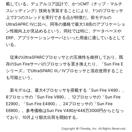
載している。デュアルコア設計で、かつCMT（チップ・マルチ
スレッディング）技術を実装することにより、1つのプロセッサ
上で2つのスレッドを実行できる点が特徴だ。前モデルの
UltraSAPRC IVに比べ、同等の価格で最大1.8倍のアプリケーショ
ン性能向上が見込めるという。同社では特に、データベースや
ERP、アプリケーションサーバといった用途に適しているとして
いる。
従来のUltraSPARCプロセッサとの互換性を維持しており、既
存のSun Fireサーバのプロセッサを置き換えたり、「Sun Fire E
シリーズ」でUltraSPARC III／IVプロセッサと混在使用すること
も可能という。
新モデルは、最大4プロセッサを搭載する「Sun Fire V490」、
8プロセッサの「Sun Fire V890」、12プロセッサの「Sun Fire
E2900」「Sun Fire E4900」、24プロセッサの「Sun Fire
E6900」。参考価格はSun Fire V490が446万3000円からとなっ
ており、10月より順次出荷を開始する。
Copyright © ITmedia, Inc. All Rights Reserved.