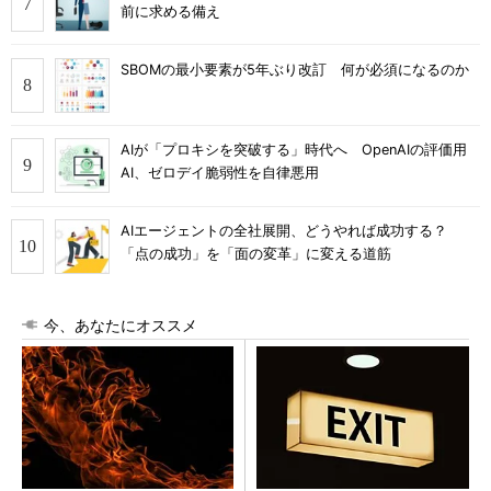
前に求める備え
SBOMの最小要素が5年ぶり改訂 何が必須になるのか
AIが「プロキシを突破する」時代へ OpenAIの評価用
AI、ゼロデイ脆弱性を自律悪用
AIエージェントの全社展開、どうやれば成功する？
「点の成功」を「面の変革」に変える道筋
今、あなたにオススメ