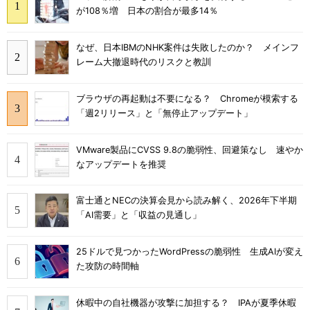
が108％増 日本の割合が最多14％
なぜ、日本IBMのNHK案件は失敗したのか？ メインフ
レーム大撤退時代のリスクと教訓
ブラウザの再起動は不要になる？ Chromeが模索する
「週2リリース」と「無停止アップデート」
VMware製品にCVSS 9.8の脆弱性、回避策なし 速やか
なアップデートを推奨
富士通とNECの決算会見から読み解く、2026年下半期
「AI需要」と「収益の見通し」
25ドルで見つかったWordPressの脆弱性 生成AIが変え
た攻防の時間軸
休暇中の自社機器が攻撃に加担する？ IPAが夏季休暇