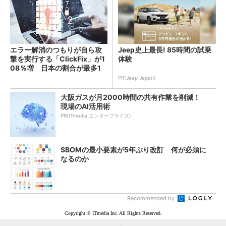
エラー解消のつもりが自ら攻
Jeep史上最長! 85時間の試乗
撃を実行する「ClickFix」が1
体験
08％増 日本の割合が最多1
4％
PR(Jeep Japan)
大阪ガスが月2000時間の共有作業を削減！
現場のAI活用術
PR(ITmedia エンタープライズ)
SBOMの最小要素が5年ぶり改訂 何が必須に
なるのか
Recommended by
Copyright © ITmedia Inc. All Rights Reserved.