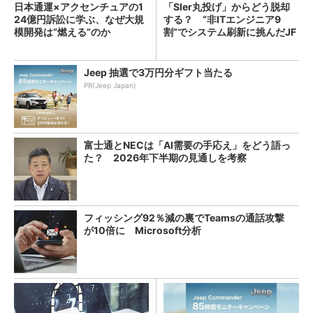
日本通運×アクセンチュアの1
「SIer丸投げ」からどう脱却
24億円訴訟に学ぶ、なぜ大規
する？ “非ITエンジニア9
模開発は“燃える”のか
割”でシステム刷新に挑んだJF
Eスチールに学ぶ
Jeep 抽選で3万円分ギフト当たる
PR(Jeep Japan)
富士通とNECは「AI需要の手応え」をどう語っ
た？ 2026年下半期の見通しを考察
フィッシング92％減の裏でTeamsの通話攻撃
が10倍に Microsoft分析