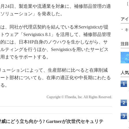
［
月24日、製造業や流通業を対象に、補修部品管理の適
理ソリューション」を発表した。
アイ
社が代理店契約を結んでいる米Servigisticsが提
キ
「Servigistics 8.1」を活用して、補修部品管理
的には、日本HP自身のノウハウを生かしながら、サ
注目
ングを行うほか、Servigisticsを用いたサービス
運用までをサポートする。
リューションによって、生産部材に比べると在庫削減
人気
ポート部材についても、在庫の適正化や中長期にわたる
いる。
Copyright © ITmedia, Inc. All Rights Reserved.