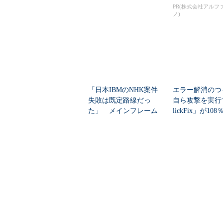
の見通しを考...
PR(株式会社アルフ
ノ)
「日本IBMのNHK案件
エラー解消のつ
失敗は既定路線だっ
自ら攻撃を実行
た」 メインフレーム
lickFix」が10
大撤退時代のリスク...
本の割...