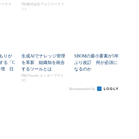
は“燃える”のか
ァーテク
PR(株式会社アルファーテク
ノ)
もりが
生成AIでナレッジ管理
SBOMの最小要素が5年
する「C
を革新 組織知を統合
ぶり改訂 何が必須に
8％増 日
するツールとは
なるのか
PR(ITmedia エンタープライ
ズ)
Recommended by