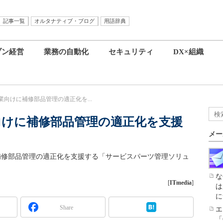
記事一覧
オルタナティブ・ブログ
用語辞典
ブン経営
業務の自動化
セキュリティ
DX×組織
業向けに補修部品管理の適正化を...
向けに補修部品管理の適正化を支援
メー
」を活用して補修部品管理の適正化を支援する「サービスパーツ管理ソリュ
な
[
ITmedia
]
は
に
Share
エ
「