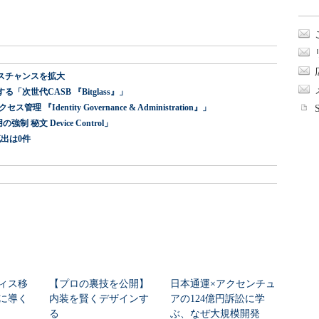
スチャンスを拡大
世代CASB 『Bitglass』」
dentity Governance & Administration』」
 秘文 Device Control」
出は0件
ィス移
【プロの裏技を公開】
日本通運×アクセンチュ
に導く
内装を賢くデザインす
アの124億円訴訟に学
る
ぶ、なぜ大規模開発