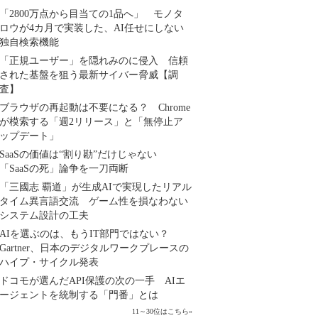
「2800万点から目当ての1品へ」 モノタ
ロウが4カ月で実装した、AI任せにしない
独自検索機能
「正規ユーザー」を隠れみのに侵入 信頼
された基盤を狙う最新サイバー脅威【調
査】
ブラウザの再起動は不要になる？ Chrome
が模索する「週2リリース」と「無停止ア
ップデート」
SaaSの価値は“割り勘”だけじゃない
「SaaSの死」論争を一刀両断
「三國志 覇道」が生成AIで実現したリアル
タイム異言語交流 ゲーム性を損なわない
システム設計の工夫
AIを選ぶのは、もうIT部門ではない？
Gartner、日本のデジタルワークプレースの
ハイプ・サイクル発表
ドコモが選んだAPI保護の次の一手 AIエ
ージェントを統制する「門番」とは
11～30位はこちら
»