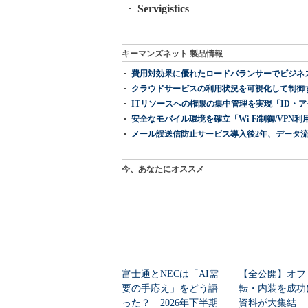
Servigistics
キーマンズネット 製品情報
費用対効果に優れたロードバランサーでビジネ
クラウドサービスの利用状況を可視化して制御する「次
ITリソースへの権限の集中管理を実現「ID・アクセス管理 『I
安全なモバイル環境を確立「Wi-Fi制御/VPN利用の強制
メール誤送信防止サービス導入後2年、データ流
今、あなたにオススメ
富士通とNECは「AI需
【全公開】オフ
要の手応え」をどう語
転・内装を成功
った？ 2026年下半期
資料が大集結