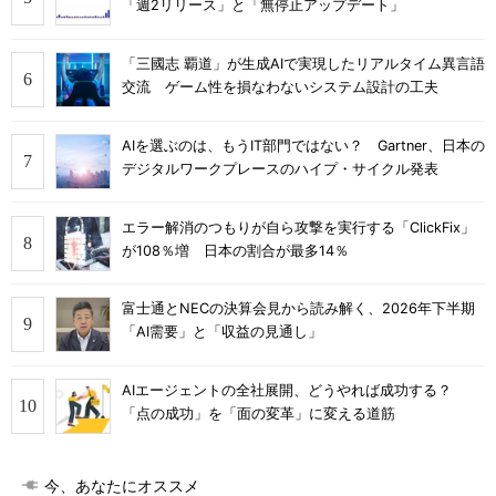
「週2リリース」と「無停止アップデート」
「三國志 覇道」が生成AIで実現したリアルタイム異言語
交流 ゲーム性を損なわないシステム設計の工夫
AIを選ぶのは、もうIT部門ではない？ Gartner、日本の
デジタルワークプレースのハイプ・サイクル発表
エラー解消のつもりが自ら攻撃を実行する「ClickFix」
が108％増 日本の割合が最多14％
富士通とNECの決算会見から読み解く、2026年下半期
「AI需要」と「収益の見通し」
AIエージェントの全社展開、どうやれば成功する？
「点の成功」を「面の変革」に変える道筋
今、あなたにオススメ