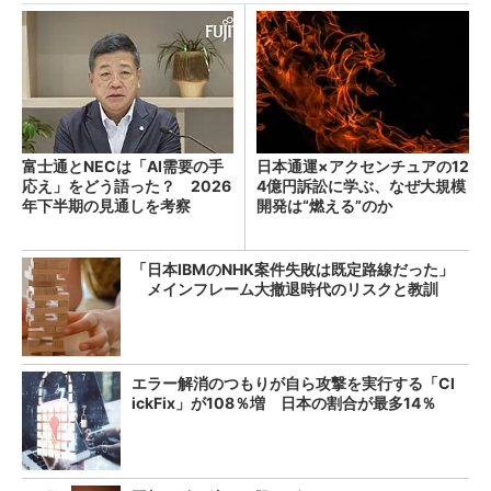
富士通とNECは「AI需要の手
日本通運×アクセンチュアの12
応え」をどう語った？ 2026
4億円訴訟に学ぶ、なぜ大規模
年下半期の見通しを考察
開発は“燃える”のか
「日本IBMのNHK案件失敗は既定路線だった」
メインフレーム大撤退時代のリスクと教訓
エラー解消のつもりが自ら攻撃を実行する「Cl
ickFix」が108％増 日本の割合が最多14％