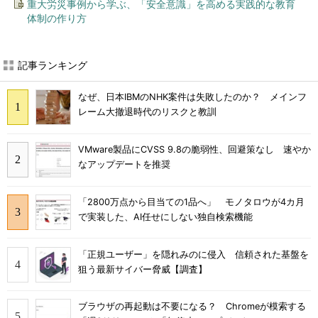
重大労災事例から学ぶ、「安全意識」を高める実践的な教育
体制の作り方
記事ランキング
なぜ、日本IBMのNHK案件は失敗したのか？ メインフ
レーム大撤退時代のリスクと教訓
VMware製品にCVSS 9.8の脆弱性、回避策なし 速やか
なアップデートを推奨
「2800万点から目当ての1品へ」 モノタロウが4カ月
で実装した、AI任せにしない独自検索機能
「正規ユーザー」を隠れみのに侵入 信頼された基盤を
狙う最新サイバー脅威【調査】
ブラウザの再起動は不要になる？ Chromeが模索する