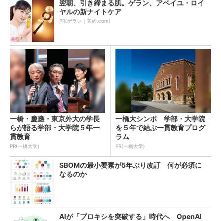
翌朝、引き締まる肌。ゲラン、アベイユ・ロイ
ヤルの新ナイトケア
PR(ゲラン｜美的.com)
一橋・慶應・東京外大の学長
一橋大シンポ 学部・大学院
らが語る学部・大学院５年一
を５年で結ぶ一貫教育プログ
貫教育
ラム
PR(一橋大学)
PR(一橋大学)
SBOMの最小要素が5年ぶり改訂 何が必須に
なるのか
AIが「プロキシを突破する」時代へ OpenAI