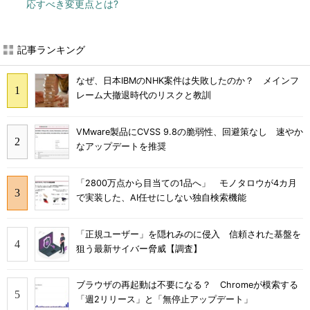
応すべき変更点とは?
記事ランキング
なぜ、日本IBMのNHK案件は失敗したのか？ メインフ
レーム大撤退時代のリスクと教訓
VMware製品にCVSS 9.8の脆弱性、回避策なし 速やか
なアップデートを推奨
「2800万点から目当ての1品へ」 モノタロウが4カ月
で実装した、AI任せにしない独自検索機能
「正規ユーザー」を隠れみのに侵入 信頼された基盤を
狙う最新サイバー脅威【調査】
ブラウザの再起動は不要になる？ Chromeが模索する
「週2リリース」と「無停止アップデート」