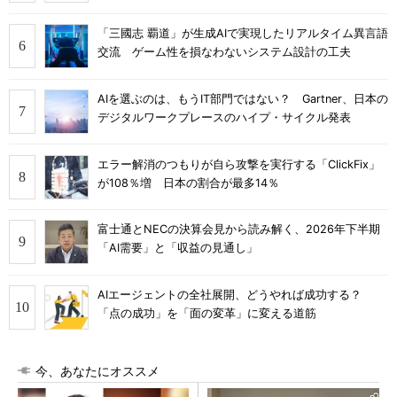
「三國志 覇道」が生成AIで実現したリアルタイム異言語
交流 ゲーム性を損なわないシステム設計の工夫
AIを選ぶのは、もうIT部門ではない？ Gartner、日本の
デジタルワークプレースのハイプ・サイクル発表
エラー解消のつもりが自ら攻撃を実行する「ClickFix」
が108％増 日本の割合が最多14％
富士通とNECの決算会見から読み解く、2026年下半期
「AI需要」と「収益の見通し」
AIエージェントの全社展開、どうやれば成功する？
「点の成功」を「面の変革」に変える道筋
今、あなたにオススメ