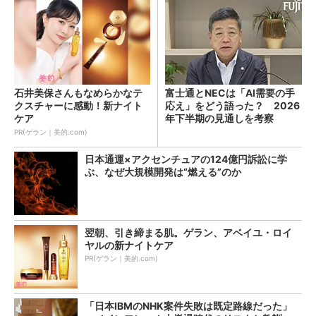
石井美保さんもなめらかなテ
富士通とNECは「AI需要の手
クスチャーに感動！新ナイト
応え」をどう語った？ 2026
ケア
年下半期の見通しを考察
PR(ゲラン｜美的.com)
日本通運×アクセンチュアの124億円訴訟に学
ぶ、なぜ大規模開発は“燃える”のか
翌朝、引き締まる肌。ゲラン、アベイユ・ロイ
ヤルの新ナイトケア
PR(ゲラン｜美的.com)
「日本IBMのNHK案件失敗は既定路線だった」