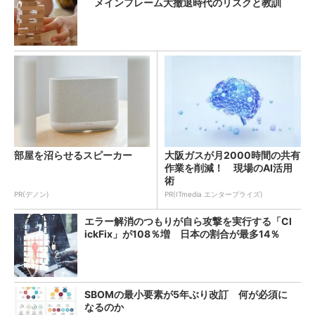
メインフレーム大撤退時代のリスクと教訓
部屋を沼らせるスピーカー
大阪ガスが月2000時間の共有
作業を削減！ 現場のAI活用
術
PR(デノン)
PR(ITmedia エンタープライズ)
エラー解消のつもりが自ら攻撃を実行する「Cl
ickFix」が108％増 日本の割合が最多14％
SBOMの最小要素が5年ぶり改訂 何が必須に
なるのか