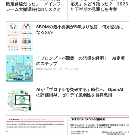
既定路線だった」 メインフ
応え」をどう語った？ 2026
レーム大撤退時代のリスクと
年下半期の見通しを考察
教訓
SBOMの最小要素が5年ぶり改訂 何が必須に
なるのか
「プロンプトが面倒」の悲鳴を解消！ AI定着
のステップ
PR(ITmedia エンタープライズ)
AIが「プロキシを突破する」時代へ OpenAI
の評価用AI、ゼロデイ脆弱性を自律悪用