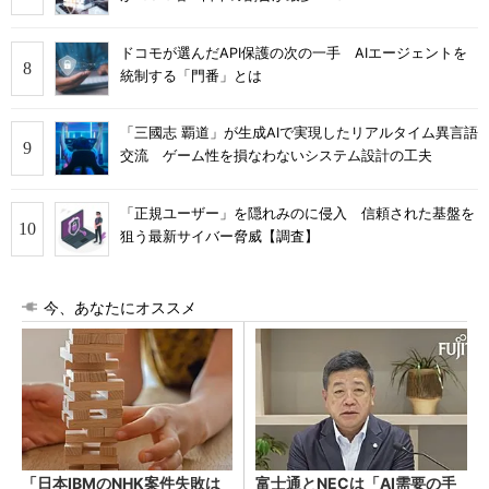
ドコモが選んだAPI保護の次の一手 AIエージェントを
統制する「門番」とは
「三國志 覇道」が生成AIで実現したリアルタイム異言語
交流 ゲーム性を損なわないシステム設計の工夫
「正規ユーザー」を隠れみのに侵入 信頼された基盤を
狙う最新サイバー脅威【調査】
今、あなたにオススメ
「日本IBMのNHK案件失敗は
富士通とNECは「AI需要の手