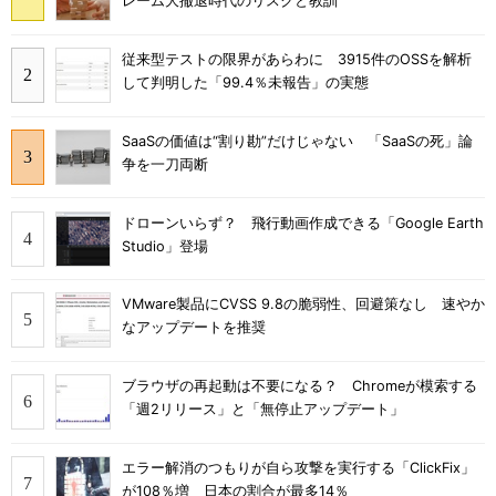
レーム大撤退時代のリスクと教訓
従来型テストの限界があらわに 3915件のOSSを解析
して判明した「99.4％未報告」の実態
SaaSの価値は“割り勘”だけじゃない 「SaaSの死」論
争を一刀両断
ドローンいらず？ 飛行動画作成できる「Google Earth
Studio」登場
VMware製品にCVSS 9.8の脆弱性、回避策なし 速やか
なアップデートを推奨
ブラウザの再起動は不要になる？ Chromeが模索する
「週2リリース」と「無停止アップデート」
エラー解消のつもりが自ら攻撃を実行する「ClickFix」
が108％増 日本の割合が最多14％