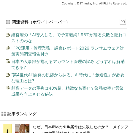
Copyright © ITmedia, Inc. All Rights Reserved.
関連資料（ホワイトペーパー）
PR
経営層の「AI導入しろ」で予算破綻? 95%が陥る失敗と隠れコ
ストのわな
「PC運用・管理業務」調査レポート2026 ランサムウェア対
策実態調査報告付き
日本の人事部が抱えるアカウント管理の悩み どうすれば解消
できる?
“第4世代AI”開発の軌跡から探る、AI時代に「創造性」が必要
な理由とは?
顧客データの重複は40%超、精緻な名寄せで業務効率と営業
成果を向上させる秘訣
記事ランキング
なぜ、日本IBMのNHK案件は失敗したのか？ メインフ