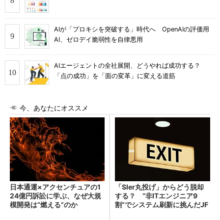
AIが「プロキシを突破する」時代へ OpenAIの評価用
AI、ゼロデイ脆弱性を自律悪用
AIエージェントの全社展開、どうやれば成功する？
「点の成功」を「面の変革」に変える道筋
今、あなたにオススメ
日本通運×アクセンチュアの1
「SIer丸投げ」からどう脱却
24億円訴訟に学ぶ、なぜ大規
する？ “非ITエンジニア9
模開発は“燃える”のか
割”でシステム刷新に挑んだJF
Eスチールに学ぶ