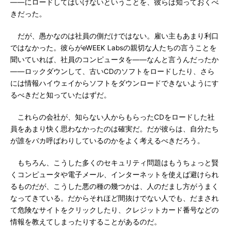
――にロードしてはいけないということを、彼らは知っておくべ
きだった。
だが、愚かなのは社員の側だけではない。雇い主もあまり利口
ではなかった。彼らがeWEEK Labsの親切な人たちの言うことを
聞いていれば、社員のコンピュータを――なんと言うんだったか
――ロックダウンして、古いCDのソフトをロードしたり、さら
には情報ハイウェイからソフトをダウンロードできないようにす
るべきだと知っていたはずだ。
これらの会社が、知らない人からもらったCDをロードした社
員をあまり快く思わなかったのは確実だ。だが彼らは、自分たち
が誰をバカ呼ばわりしているのかをよく考えるべきだろう。
もちろん、こうした多くのセキュリティ問題はもうちょっと賢
くコンピュータや電子メール、インターネットを使えば避けられ
るものだが、こうした悪の種の幾つかは、人のだまし方がうまく
なってきている。だからそれほど間抜けでない人でも、だまされ
て危険なサイトをクリックしたり、クレジットカード番号などの
情報を教えてしまったりすることがあるのだ。