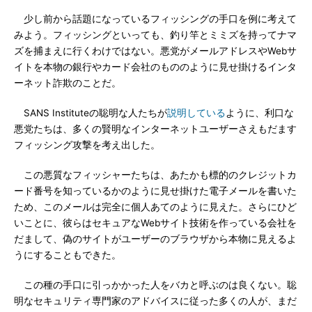
少し前から話題になっているフィッシングの手口を例に考えて
みよう。フィッシングといっても、釣り竿とミミズを持ってナマ
ズを捕まえに行くわけではない。悪党がメールアドレスやWebサ
イトを本物の銀行やカード会社のもののように見せ掛けるインタ
ーネット詐欺のことだ。
SANS Instituteの聡明な人たちが
説明している
ように、利口な
悪党たちは、多くの賢明なインターネットユーザーさえもだます
フィッシング攻撃を考え出した。
この悪質なフィッシャーたちは、あたかも標的のクレジットカ
ード番号を知っているかのように見せ掛けた電子メールを書いた
ため、このメールは完全に個人あてのように見えた。さらにひど
いことに、彼らはセキュアなWebサイト技術を作っている会社を
だまして、偽のサイトがユーザーのブラウザから本物に見えるよ
うにすることもできた。
この種の手口に引っかかった人をバカと呼ぶのは良くない。聡
明なセキュリティ専門家のアドバイスに従った多くの人が、まだ