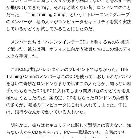
コンピュータに関して人々があまり利口でないことを示す一例
が飛び出してきたのは、それほど遠くない昔、ロンドンでのこと
だった。「The Training Camp」というITトレーニンググループ
のメンバーが、巷の人々がコンピュータセキュリティを賢く実践
しているかどうか試してみることにしたのだ。
メンバーたちは「バレンタインデーCD」と称するものを街頭
で配った。彼らは朝、オフィスに向かう社員たちにこの銀のディ
スクを手渡した。
このCDは実はバレンタインのプレゼントではなかった。The
Training CampのメンバーはこのCDを使って、おしゃれなパンツ
をはいて奇妙なロンドンなまりで話すこの人たちが、知らない相
手からもらったCDをPCに入れてしまう間抜けなのかどうかを見
極めようとしたのだ。案の定、CDをもらったロンドンの労働者
の多くが、職場のコンピュータにこれを入れてしまった。中に
は、銀行やなんかで働いている人もいた。
明らかに、彼らはセキュリティに関して賢明とは言えない。知
らない人からCDをもらって、PC――職場のでも、自宅のでも