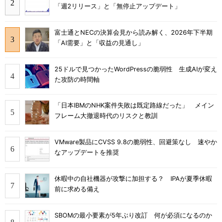
「週2リリース」と「無停止アップデート」
富士通とNECの決算会見から読み解く、2026年下半期
「AI需要」と「収益の見通し」
25ドルで見つかったWordPressの脆弱性 生成AIが変え
た攻防の時間軸
「日本IBMのNHK案件失敗は既定路線だった」 メイン
フレーム大撤退時代のリスクと教訓
VMware製品にCVSS 9.8の脆弱性、回避策なし 速やか
なアップデートを推奨
休暇中の自社機器が攻撃に加担する？ IPAが夏季休暇
前に求める備え
SBOMの最小要素が5年ぶり改訂 何が必須になるのか