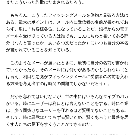
まだこういった詐欺にだまされるだろう。
もちろん、こうしたフィッシングメールを偽物と見破る方法は
ある。最大のポイントは、メール内に受信者の名前が書かれてお
らず、単に「お客様各位」になっていることだ。銀行からの電子
メールを受け取っている人は誰でも、こんにちわと書いてある部
分（なんと言ったか、あいさつ文だったか）にいつも自分の本名
が書かれていることを知っている。
このようなメールが届いたときに、最初に自分の名前が書かれ
ていなかったら、そのメールには何かがあるのかもしれない（と
は言え、利口な悪党がフィッシングメールに受信者の名前を入れ
る方法を考え出すのは時間の問題でしかないだろう）。
だから忘れてはいけないが、世の中にはいろんなタイプのバカ
がいる。時にユーザーは利口とは言えないことをする。時に企業
は、少々間抜けなユーザーを守れるほど賢明でないこともある。
そして、時に悪党はとてもずる賢いため、賢くあろうと最善を尽
くす人たちの足下をすくうことができるのだ。