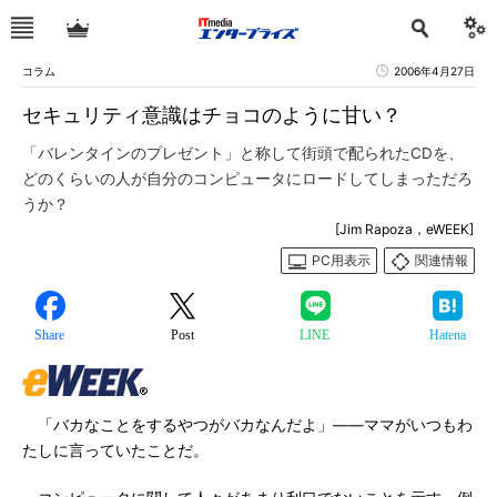
コラム
2006年4月27日
セキュリティ意識はチョコのように甘い？
「バレンタインのプレゼント」と称して街頭で配られたCDを、
どのくらいの人が自分のコンピュータにロードしてしまっただろ
うか？
[Jim Rapoza，eWEEK]
PC用表示
関連情報
Share
Post
LINE
Hatena
「バカなことをするやつがバカなんだよ」――ママがいつもわ
たしに言っていたことだ。