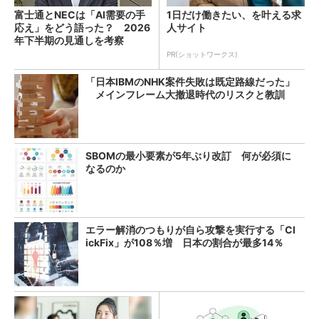
富士通とNECは「AI需要の手
1日だけ働きたい、を叶える求
応え」をどう語った？ 2026
人サイト
年下半期の見通しを考察
PR(ショットワークス)
「日本IBMのNHK案件失敗は既定路線だった」
メインフレーム大撤退時代のリスクと教訓
SBOMの最小要素が5年ぶり改訂 何が必須に
なるのか
エラー解消のつもりが自ら攻撃を実行する「Cl
ickFix」が108％増 日本の割合が最多14％