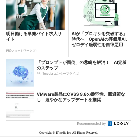
明日働ける単発バイト求人サ
AIが「プロキシを突破する」
イト
時代へ OpenAIの評価用AI、
ゼロデイ脆弱性を自律悪用
PR(ショットワークス)
「プロンプトが面倒」の悲鳴を解消！ AI定着
のステップ
PR(ITmedia エンタープライズ)
VMware製品にCVSS 9.8の脆弱性、回避策な
し 速やかなアップデートを推奨
Recommended by
Copyright © ITmedia Inc. All Rights Reserved.