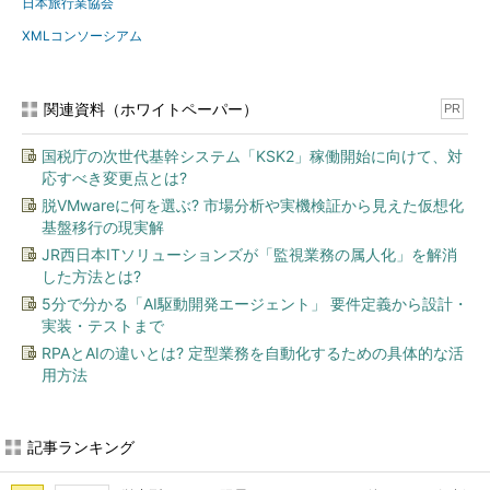
日本旅行業協会
XMLコンソーシアム
関連資料（ホワイトペーパー）
PR
国税庁の次世代基幹システム「KSK2」稼働開始に向けて、対
応すべき変更点とは?
脱VMwareに何を選ぶ? 市場分析や実機検証から見えた仮想化
基盤移行の現実解
JR西日本ITソリューションズが「監視業務の属人化」を解消
した方法とは?
5分で分かる「AI駆動開発エージェント」 要件定義から設計・
実装・テストまで
RPAとAIの違いとは? 定型業務を自動化するための具体的な活
用方法
記事ランキング