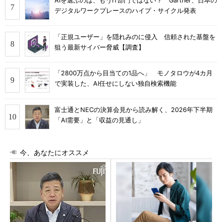
AIを選ぶのは、もうIT部門ではない？ Gartner、日本の
デジタルワークプレースのハイプ・サイクル発表
「正規ユーザー」を隠れみのに侵入 信頼された基盤を
狙う最新サイバー脅威【調査】
「2800万点から目当ての1品へ」 モノタロウが4カ月
で実装した、AI任せにしない独自検索機能
富士通とNECの決算会見から読み解く、2026年下半期
「AI需要」と「収益の見通し」
今、あなたにオススメ