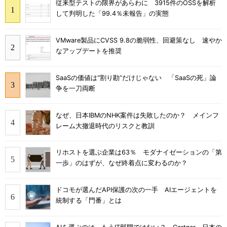
従来型テストの限界があらわに 3915件のOSSを解析
して判明した「99.4％未報告」の実態
VMware製品にCVSS 9.8の脆弱性、回避策なし 速やか
なアップデートを推奨
SaaSの価値は“割り勘”だけじゃない 「SaaSの死」論
争を一刀両断
なぜ、日本IBMのNHK案件は失敗したのか？ メインフ
レーム大撤退時代のリスクと教訓
リホストを選ぶ企業は63％ モダナイゼーションの「第
一歩」のはずが、なぜ終着点に変わるのか？
ドコモが選んだAPI保護の次の一手 AIエージェントを
統制する「門番」とは