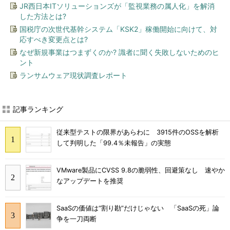
JR西日本ITソリューションズが「監視業務の属人化」を解消
した方法とは?
国税庁の次世代基幹システム「KSK2」稼働開始に向けて、対
応すべき変更点とは?
なぜ新規事業はつまずくのか? 識者に聞く失敗しないためのヒ
ント
ランサムウェア現状調査レポート
記事ランキング
従来型テストの限界があらわに 3915件のOSSを解析
して判明した「99.4％未報告」の実態
VMware製品にCVSS 9.8の脆弱性、回避策なし 速やか
なアップデートを推奨
SaaSの価値は“割り勘”だけじゃない 「SaaSの死」論
争を一刀両断