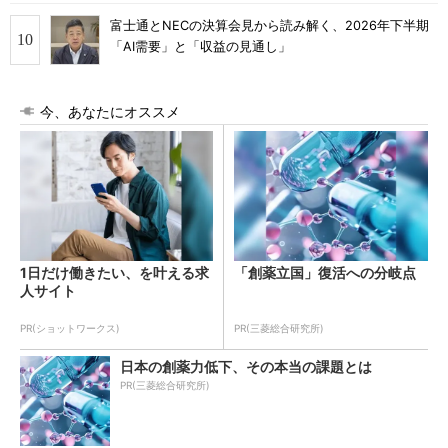
富士通とNECの決算会見から読み解く、2026年下半期
「AI需要」と「収益の見通し」
今、あなたにオススメ
1日だけ働きたい、を叶える求
「創薬立国」復活への分岐点
人サイト
PR(ショットワークス)
PR(三菱総合研究所)
日本の創薬力低下、その本当の課題とは
PR(三菱総合研究所)