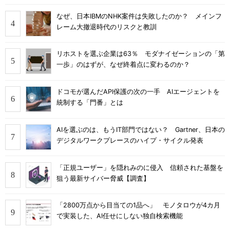
なぜ、日本IBMのNHK案件は失敗したのか？ メインフ
レーム大撤退時代のリスクと教訓
リホストを選ぶ企業は63％ モダナイゼーションの「第
一歩」のはずが、なぜ終着点に変わるのか？
ドコモが選んだAPI保護の次の一手 AIエージェントを
統制する「門番」とは
AIを選ぶのは、もうIT部門ではない？ Gartner、日本の
デジタルワークプレースのハイプ・サイクル発表
「正規ユーザー」を隠れみのに侵入 信頼された基盤を
狙う最新サイバー脅威【調査】
「2800万点から目当ての1品へ」 モノタロウが4カ月
で実装した、AI任せにしない独自検索機能