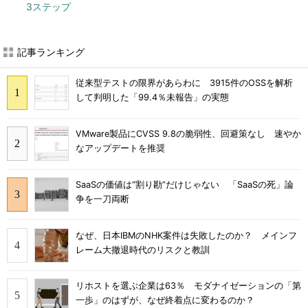
3ステップ
記事ランキング
従来型テストの限界があらわに 3915件のOSSを解析
して判明した「99.4％未報告」の実態
VMware製品にCVSS 9.8の脆弱性、回避策なし 速やか
なアップデートを推奨
SaaSの価値は“割り勘”だけじゃない 「SaaSの死」論
争を一刀両断
なぜ、日本IBMのNHK案件は失敗したのか？ メインフ
レーム大撤退時代のリスクと教訓
リホストを選ぶ企業は63％ モダナイゼーションの「第
一歩」のはずが、なぜ終着点に変わるのか？