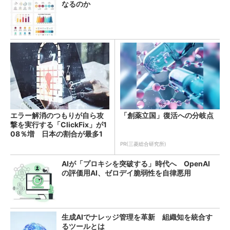
なるのか
エラー解消のつもりが自ら攻
「創薬立国」復活への分岐点
撃を実行する「ClickFix」が1
08％増 日本の割合が最多1
4％
PR(三菱総合研究所)
AIが「プロキシを突破する」時代へ OpenAI
の評価用AI、ゼロデイ脆弱性を自律悪用
生成AIでナレッジ管理を革新 組織知を統合す
るツールとは