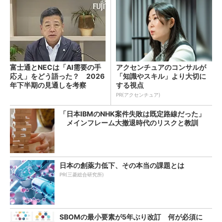
富士通とNECは「AI需要の手
アクセンチュアのコンサルが
応え」をどう語った？ 2026
「知識やスキル」より大切に
年下半期の見通しを考察
する視点
PR(アクセンチュア)
「日本IBMのNHK案件失敗は既定路線だった」
メインフレーム大撤退時代のリスクと教訓
日本の創薬力低下、その本当の課題とは
PR(三菱総合研究所)
SBOMの最小要素が5年ぶり改訂 何が必須に