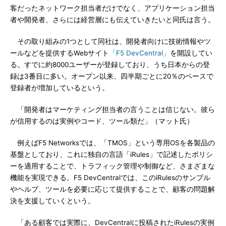
客だったネットワーク担当者だけでなく、アプリケーション担当
者や開発者、さらには経営層にも伝えていきたいと同氏は言う。
その取り組みの1つとして同社は、開発者向けに技術情報やツ
ールなどを提供するWebサイト
「F5 DevCentral」
を開設してい
る。すでに約8000ユーザーが登録しており、うち日本からの登
録は3番目に多い。オープン以来、四半期ごとに20％のペースで
登録者が増加しているという。
「開発者はマーケティング担当者の言うことは信じない。彼ら
が信用するのは実例やコード、ツール類だ」（マット氏）
例えばF5 Networksでは、「TMOS」という専用OSを各製品の
基盤としており、これに独自の言語「iRules」で記述したポリシ
ーを適用することで、トラフィック管理や制御など、さまざまな
機能を実現できる。F5 DevCentralでは、このiRulesのサンプル
やヘルプ、ツールを必要に応じて提供することで、顧客の問題解
決を支援していくという。
「ある顧客では実際に、DevCentralに投稿されたiRulesの実例