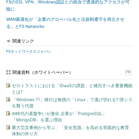
F5のSSL VPN、Windows認証との統合で透過的なアクセスが可
能に
WAN最適化が「企業のグローバル化と法規制遵守を両立させ
る」とF5 Networks
関連リンク
F5ネットワークスジャパン
関連資料（ホワイトペーパー）
PR
ゼロトラストにおける「IDaaSの課題」と補完すべき重要機能
とは?
「Windows 11」移行は無償の「Linux」で逃げ切れる? 情シス
を襲う代償
AI時代の基盤争いが激化 企業が「PostgreSQL」
「MongoDB」を選ぶ理由
重大労災事例から学ぶ、「安全意識」を高める実践的な教育
体制の作り方