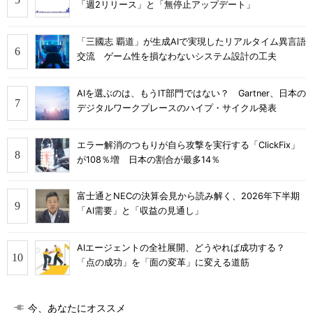
「週2リリース」と「無停止アップデート」
「三國志 覇道」が生成AIで実現したリアルタイム異言語
交流 ゲーム性を損なわないシステム設計の工夫
AIを選ぶのは、もうIT部門ではない？ Gartner、日本の
デジタルワークプレースのハイプ・サイクル発表
エラー解消のつもりが自ら攻撃を実行する「ClickFix」
が108％増 日本の割合が最多14％
富士通とNECの決算会見から読み解く、2026年下半期
「AI需要」と「収益の見通し」
AIエージェントの全社展開、どうやれば成功する？
「点の成功」を「面の変革」に変える道筋
今、あなたにオススメ