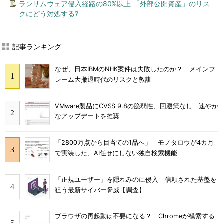
ランサムウェア侵入経路の80%以上 「外部公開資産」のリス
クにどう対処する?
記事ランキング
なぜ、日本IBMのNHK案件は失敗したのか？ メインフ
レーム大撤退時代のリスクと教訓
VMware製品にCVSS 9.8の脆弱性、回避策なし 速やか
なアップデートを推奨
「2800万点から目当ての1品へ」 モノタロウが4カ月
で実装した、AI任せにしない独自検索機能
「正規ユーザー」を隠れみのに侵入 信頼された基盤を
狙う最新サイバー脅威【調査】
ブラウザの再起動は不要になる？ Chromeが模索する