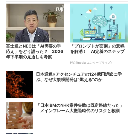
富士通とNECは「AI需要の手
「プロンプトが面倒」の悲鳴
応え」をどう語った？ 2026
を解消！ AI定着のステップ
年下半期の見通しを考察
PR(ITmedia エンタープライズ)
日本通運×アクセンチュアの124億円訴訟に学
ぶ、なぜ大規模開発は“燃える”のか
「日本IBMのNHK案件失敗は既定路線だった」
メインフレーム大撤退時代のリスクと教訓