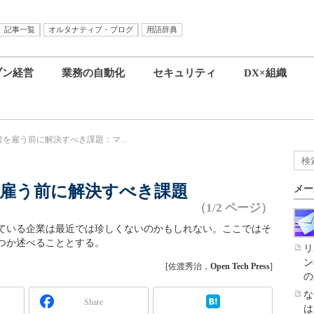
記事一覧
オルタナティブ・ブログ
用語辞典
ブン経営
業務の自動化
セキュリティ
DX×組織
を雇う前に解決すべき課題：マ...
雇う前に解決すべき課題
メー
（1/2 ページ）
ている企業は最近では珍しくないのかもしれない。ここではそ
つか述べることとする。
リ
ン
[佐渡秀治，
Open Tech Press
]
の
な
Share
は