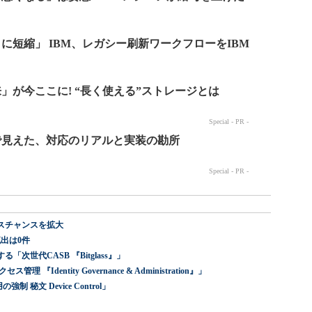
スチャンスを拡大
出は0件
世代CASB 『Bitglass』」
dentity Governance & Administration』」
 秘文 Device Control」