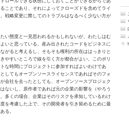
ントロールできる状態にしておくことができるからであ
あることであり、それによってクローズドを含めてライ
う。戦略変更に際してのトラブルはなるべく少ない方が
たい態度と一見思われるかもしれないが、わたしはむ
がよいと思っている。産み出されたコードをビジネスに
つながると考えるし、そもそも権利の所在ははっきりと
引きやすいところで線を引く方が都合がよい。このポリ
ートな時間にプロジェクトに参加すればよいわけであ
たとしてもオープンソースライセンスであればそのフォ
者が会社を去ったとしても、オープンソースプロジェク
ではないし、原作者であれば元の企業の影響を（やろう
る。多くの場合、企業はそのリスクを承知しているわけ
響度を考慮した上で、その開発者を引き留めるために最
である。