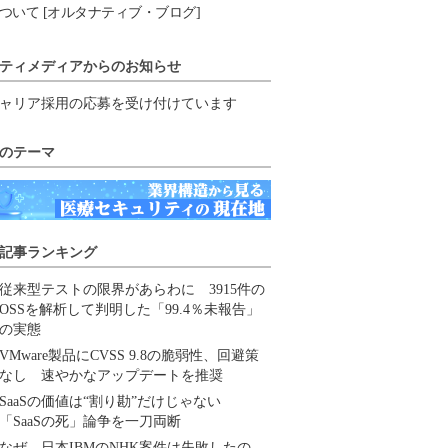
ついて [オルタナティブ・ブログ]
ティメディアからのお知らせ
ャリア採用の応募を受け付けています
のテーマ
記事ランキング
従来型テストの限界があらわに 3915件の
OSSを解析して判明した「99.4％未報告」
の実態
VMware製品にCVSS 9.8の脆弱性、回避策
なし 速やかなアップデートを推奨
SaaSの価値は“割り勘”だけじゃない
「SaaSの死」論争を一刀両断
なぜ、日本IBMのNHK案件は失敗したの