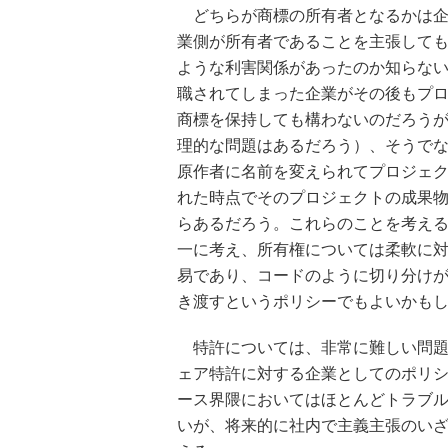
どちらが商標の所有者となるかは企
業側が所有者であることを主張しても意
ような利害関係があったのか知らな
職されてしまった企業がその後もプ
商標を保持しても構わないのだろう
理的な問題はあるだろう）、そうで
原作者に名前を変えられてプロジェ
れた時点でそのプロジェクトの成果
らあるだろう。これらのことを考え
一に考え、所有権については柔軟に
易であり、コードのように切り分け
き渡すというポリシーでもよいかも
特許については、非常に難しい問題
ェア特許に対する企業としてのポリ
ース界隈においてはほとんどトラブ
いが、将来的に社内で主義主張のい