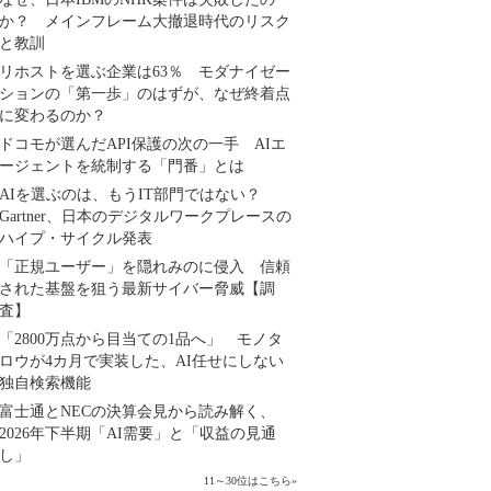
か？ メインフレーム大撤退時代のリスク
と教訓
リホストを選ぶ企業は63％ モダナイゼー
ションの「第一歩」のはずが、なぜ終着点
に変わるのか？
ドコモが選んだAPI保護の次の一手 AIエ
ージェントを統制する「門番」とは
AIを選ぶのは、もうIT部門ではない？
Gartner、日本のデジタルワークプレースの
ハイプ・サイクル発表
「正規ユーザー」を隠れみのに侵入 信頼
された基盤を狙う最新サイバー脅威【調
査】
「2800万点から目当ての1品へ」 モノタ
ロウが4カ月で実装した、AI任せにしない
独自検索機能
富士通とNECの決算会見から読み解く、
2026年下半期「AI需要」と「収益の見通
し」
11～30位はこちら
»