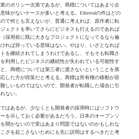
業のポリシー次第であるが、商標についてはあまり企
味がないケースが多いと考える。Etherealの件はどの
いので何とも言えないが、普通に考えれば、原作者に転
ロジェクトを率いてさらにビジネスも行えるのであれば
が（採用前に既に大きなプロジェクトになってるなら倫
なければ持っている意味はない。やはり、いざとなれば
クトを継続されてしまうわけであるし、そもそも転職さ
物を利用したビジネスの継続性が失われている可能性す
ると、商標については第三者に渡さないということを第
対応した方が得策だと考える。商標は所有権の移動が容
が難しいものではないので、開発者が転職した場合に引
しれない。
ではあるが、少なくとも開発者の採用時にはソフトウ
シーを示しておく必要があるだろう。日本のオープンソ
ルを聞かないので実はあまり問題ではないのかもしれな
ざこざを起こさないためにも先に説明はするべきだと考