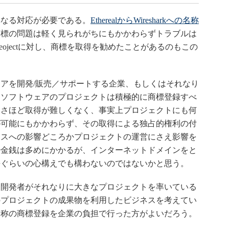
なる対応が必要である。
EtherealからWiresharkへの名称
商標の問題は軽く見られがちにもかかわらずトラブルは
 Peojectに対し、商標を取得を勧めたことがあるのもこの
アを開発/販売／サポートする企業、もしくはそれなり
スソフトウェアのプロジェクトは積極的に商標登録すべ
はさほど取得が難しくなく、事実上プロジェクトにも何
が可能にもかかわらず、その取得による独占的権利の付
ネスへの影響どころかプロジェクトの運営にさえ影響を
少金銭は多めにかかるが、インターネットドメインをと
長ぐらいの心構えでも構わないのではないかと思う。
開発者がそれなりに大きなプロジェクトを率いている
のプロジェクトの成果物を利用したビジネスを考えてい
名称の商標登録を企業の負担で行った方がよいだろう。