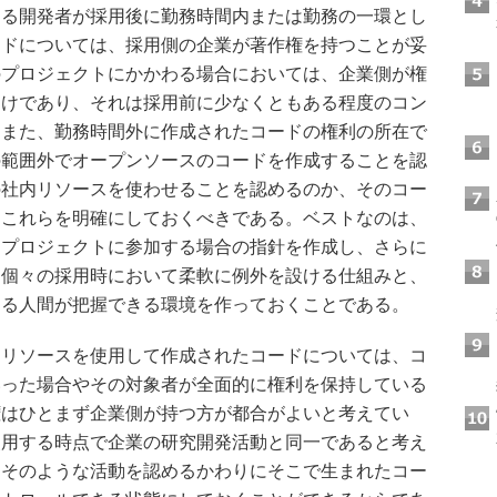
る開発者が採用後に勤務時間内または勤務の一環とし
ードについては、採用側の企業が著作権を持つことが妥
のプロジェクトにかかわる場合においては、企業側が権
わけであり、それは採用前に少なくともある程度のコン
。また、勤務時間外に作成されたコードの権利の所在で
の範囲外でオープンソースのコードを作成することを認
の社内リソースを使わせることを認めるのか、そのコー
、これらを明確にしておくべきである。ベストなのは、
スプロジェクトに参加する場合の指針を作成し、さらに
て個々の採用時において柔軟に例外を設ける仕組みと、
なる人間が把握できる環境を作っておくことである。
リソースを使用して作成されたコードについては、コ
いった場合やその対象者が全面的に権利を保持している
権はひとまず企業側が持つ方が都合がよいと考えてい
使用する時点で企業の研究開発活動と同一であると考え
、そのような活動を認めるかわりにそこで生まれたコー