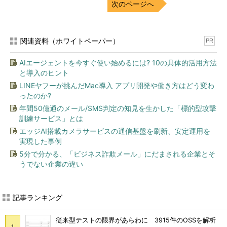
次のページへ
関連資料（ホワイトペーパー）
PR
AIエージェントを今すぐ使い始めるには? 10の具体的活用方法
と導入のヒント
LINEヤフーが挑んだMac導入 アプリ開発や働き方はどう変わ
ったのか?
年間50億通のメール/SMS判定の知見を生かした「標的型攻撃
訓練サービス」とは
エッジAI搭載カメラサービスの通信基盤を刷新、安定運用を
実現した事例
5分で分かる、「ビジネス詐欺メール」にだまされる企業とそ
うでない企業の違い
記事ランキング
従来型テストの限界があらわに 3915件のOSSを解析