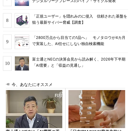
デジタルワークプレースのハイプ・サイクル発表
「正規ユーザー」を隠れみのに侵入 信頼された基盤を
狙う最新サイバー脅威【調査】
「2800万点から目当ての1品へ」 モノタロウが4カ月
で実装した、AI任せにしない独自検索機能
富士通とNECの決算会見から読み解く、2026年下半期
「AI需要」と「収益の見通し」
今、あなたにオススメ