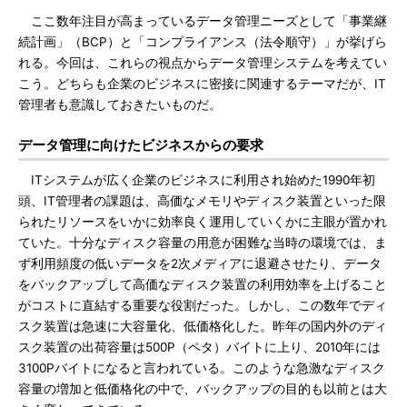
ここ数年注目が高まっているデータ管理ニーズとして「事業継
続計画」（BCP）と「コンプライアンス（法令順守）」が挙げら
れる。今回は、これらの視点からデータ管理システムを考えてい
こう。どちらも企業のビジネスに密接に関連するテーマだが、IT
管理者も意識しておきたいものだ。
データ管理に向けたビジネスからの要求
ITシステムが広く企業のビジネスに利用され始めた1990年初
頭、IT管理者の課題は、高価なメモリやディスク装置といった限
られたリソースをいかに効率良く運用していくかに主眼が置かれ
ていた。十分なディスク容量の用意が困難な当時の環境では、ま
ず利用頻度の低いデータを2次メディアに退避させたり、データ
をバックアップして高価なディスク装置の利用効率を上げること
がコストに直結する重要な役割だった。しかし、この数年でディ
スク装置は急速に大容量化、低価格化した。昨年の国内外のディ
スク装置の出荷容量は500P（ペタ）バイトに上り、2010年には
3100Pバイトになると言われている。このような急激なディスク
容量の増加と低価格化の中で、バックアップの目的も以前とは大