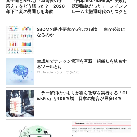
富士通とNECは「AI需要の手
「日本IBMのNHK案件失敗は
応え」をどう語った？ 2026
既定路線だった」 メインフ
年下半期の見通しを考察
レーム大撤退時代のリスクと
教訓
SBOMの最小要素が5年ぶり改訂 何が必須に
なるのか
生成AIでナレッジ管理を革新 組織知を統合す
るツールとは
PR(ITmedia エンタープライズ)
エラー解消のつもりが自ら攻撃を実行する「Cl
ickFix」が108％増 日本の割合が最多14％