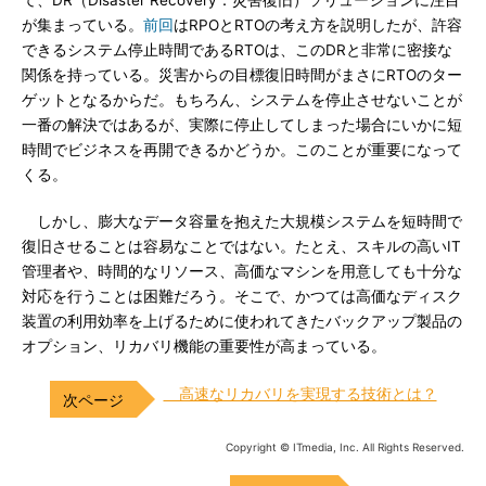
て、DR（Disaster Recovery：災害復旧）ソリューションに注目
が集まっている。
前回
はRPOとRTOの考え方を説明したが、許容
できるシステム停止時間であるRTOは、このDRと非常に密接な
関係を持っている。災害からの目標復旧時間がまさにRTOのター
ゲットとなるからだ。もちろん、システムを停止させないことが
一番の解決ではあるが、実際に停止してしまった場合にいかに短
時間でビジネスを再開できるかどうか。このことが重要になって
くる。
しかし、膨大なデータ容量を抱えた大規模システムを短時間で
復旧させることは容易なことではない。たとえ、スキルの高いIT
管理者や、時間的なリソース、高価なマシンを用意しても十分な
対応を行うことは困難だろう。そこで、かつては高価なディスク
装置の利用効率を上げるために使われてきたバックアップ製品の
オプション、リカバリ機能の重要性が高まっている。
高速なリカバリを実現する技術とは？
Copyright © ITmedia, Inc. All Rights Reserved.