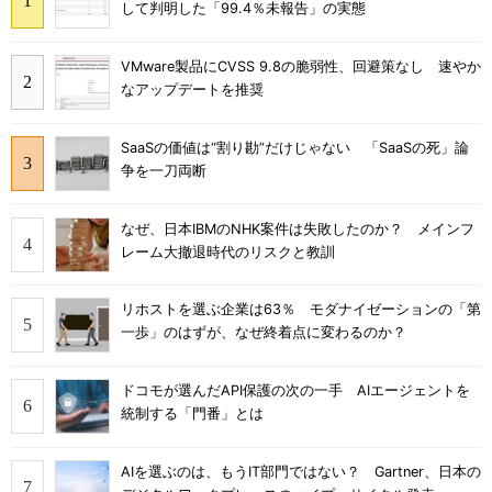
して判明した「99.4％未報告」の実態
VMware製品にCVSS 9.8の脆弱性、回避策なし 速やか
なアップデートを推奨
SaaSの価値は“割り勘”だけじゃない 「SaaSの死」論
争を一刀両断
なぜ、日本IBMのNHK案件は失敗したのか？ メインフ
レーム大撤退時代のリスクと教訓
リホストを選ぶ企業は63％ モダナイゼーションの「第
一歩」のはずが、なぜ終着点に変わるのか？
ドコモが選んだAPI保護の次の一手 AIエージェントを
統制する「門番」とは
AIを選ぶのは、もうIT部門ではない？ Gartner、日本の