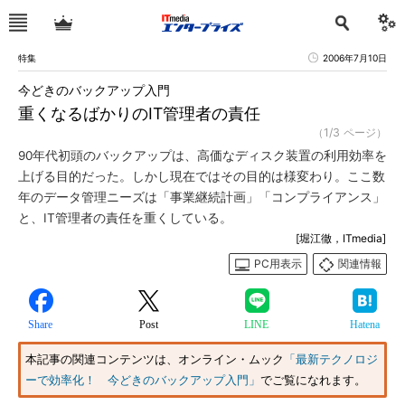
特集
2006年7月10日
今どきのバックアップ入門
重くなるばかりのIT管理者の責任
（1/3 ページ）
90年代初頭のバックアップは、高価なディスク装置の利用効率を
上げる目的だった。しかし現在ではその目的は様変わり。ここ数
年のデータ管理ニーズは「事業継続計画」「コンプライアンス」
と、IT管理者の責任を重くしている。
[堀江徹，ITmedia]
PC用表示
関連情報
Share
Post
LINE
Hatena
本記事の関連コンテンツは、オンライン・ムック
「最新テクノロジ
ーで効率化！ 今どきのバックアップ入門」
でご覧になれます。