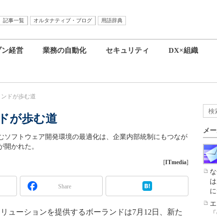
記事一覧
オルタナティブ・ブログ
用語辞典
ブン経営
業務の自動化
セキュリティ
DX×組織
ーランドが歩む道
ンドが歩む道
メー
むソフトウェア開発環境の最適化は、企業内部統制にもつなが
が開かれた。
[
ITmedia
]
な
は
Share
に
エ
ューションを提供するボーランドは7月12日、新た
「