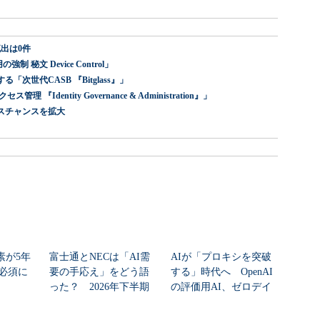
出は0件
 秘文 Device Control」
世代CASB 『Bitglass』」
dentity Governance & Administration』」
スチャンスを拡大
素が5年
富士通とNECは「AI需
AIが「プロキシを突破
必須に
要の手応え」をどう語
する」時代へ OpenAI
った？ 2026年下半期
の評価用AI、ゼロデイ
の見通しを考...
脆弱性を自...