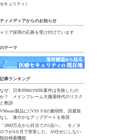
セキュリティ］
ティメディアからのお知らせ
ャリア採用の応募を受け付けています
のテーマ
記事ランキング
なぜ、日本IBMのNHK案件は失敗したの
か？ メインフレーム大撤退時代のリスク
と教訓
VMware製品にCVSS 9.8の脆弱性、回避策
なし 速やかなアップデートを推奨
「2800万点から目当ての1品へ」 モノタ
ロウが4カ月で実装した、AI任せにしない
独自検索機能