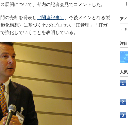
［
ネス展開について、都内の記者会見でコメントした。
門の売却を発表し
（関連記事）
、今後メインとなる製
アイ
適化構想）に基づく4つのプロセス「IT管理」「ITガ
キ
」で強化していくことを表明している。
注目
人気