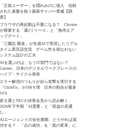
「正規ユーザー」を隠れみのに侵入 信頼
された基盤を狙う最新サイバー脅威【調
査】
ブラウザの再起動は不要になる？ Chrome
が模索する「週2リリース」と「無停止ア
ップデート」
「三國志 覇道」が生成AIで実現したリアル
タイム異言語交流 ゲーム性を損なわない
システム設計の工夫
AIを選ぶのは、もうIT部門ではない？
Gartner、日本のデジタルワークプレースの
ハイプ・サイクル発表
エラー解消のつもりが自ら攻撃を実行する
「ClickFix」が108％増 日本の割合が最多
14％
富士通とNECの決算会見から読み解く、
2026年下半期「AI需要」と「収益の見通
し」
AIエージェントの全社展開、どうやれば成
功する？ 「点の成功」を「面の変革」に