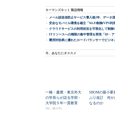
キーマンズネット 製品情報
メール誤送信防止サービス導入後2年、データ流
安全なモバイル環境を確立「Wi-Fi制御/VPN利用の強制
クラウドサービスの利用状況を可視化して制御する「次
ITリソースへの権限の集中管理を実現「ID・アクセス管理 『I
費用対効果に優れたロードバランサーでビジネ
今、あなたにオススメ
一橋・慶應・東京外大
SBOMの最小要
の学長らが語る学部・
ぶり改訂 何が
大学院５年一貫教育
なるのか
PR(一橋大学)