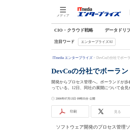
メディア
CIO・クラウド戦略
データドリ
注目ワード
エンタープライズAI
ITmedia エンタープライズ
DevCoの分社でボ
DevCoの分社でボーラ
開発からプロセス管理へ。ボーランドが歩
っている。12日、同社の展開について会見
2006年07月13日 09時35分 公開
印刷
見る
ソフトウェア開発のプロセス管理ソリ