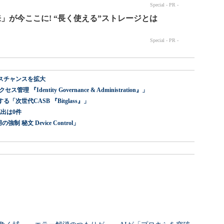
スチャンスを拡大
dentity Governance & Administration』」
世代CASB 『Bitglass』」
出は0件
 秘文 Device Control」