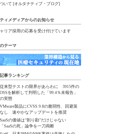
ついて [オルタナティブ・ブログ]
ティメディアからのお知らせ
ャリア採用の応募を受け付けています
のテーマ
記事ランキング
従来型テストの限界があらわに 3915件の
OSSを解析して判明した「99.4％未報告」
の実態
VMware製品にCVSS 9.8の脆弱性、回避策
なし 速やかなアップデートを推奨
SaaSの価値は“割り勘”だけじゃない
「SaaSの死」論争を一刀両断
なぜ、日本IBMのNHK案件は失敗したの