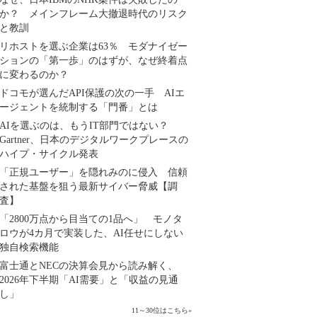
か？ メインフレーム大撤退時代のリスク
と教訓
リホストを選ぶ企業は63％ モダナイゼー
ションの「第一歩」のはずが、なぜ終着点
に変わるのか？
ドコモが選んだAPI保護の次の一手 AIエ
ージェントを統制する「門番」とは
AIを選ぶのは、もうIT部門ではない？
Gartner、日本のデジタルワークプレースの
ハイプ・サイクル発表
「正規ユーザー」を隠れみのに侵入 信頼
された基盤を狙う最新サイバー脅威【調
査】
「2800万点から目当ての1品へ」 モノタ
ロウが4カ月で実装した、AI任せにしない
独自検索機能
富士通とNECの決算会見から読み解く、
2026年下半期「AI需要」と「収益の見通
し」
11～30位はこちら
»