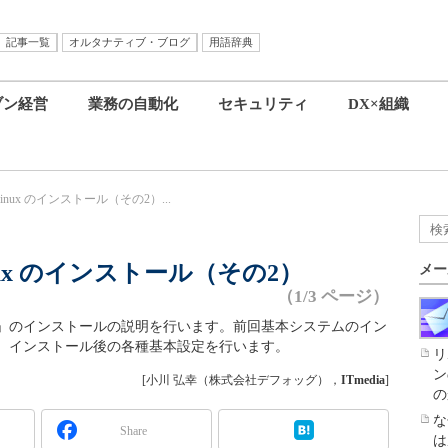
記事一覧
オルタナティブ・ブログ
用語辞典
ブン経営
業務の自動化
セキュリティ
DX×組織
/Linux のインストール（その2）...
Linux のインストール（その2）
メー
（1/3 ページ）
Linux」のインストールの説明を行います。前回基本システムのイン
、インストール後の各種基本設定を行います。
リ
ン
[小川 弘幸（株式会社デフォッグ），
ITmedia
]
の
な
Share
は