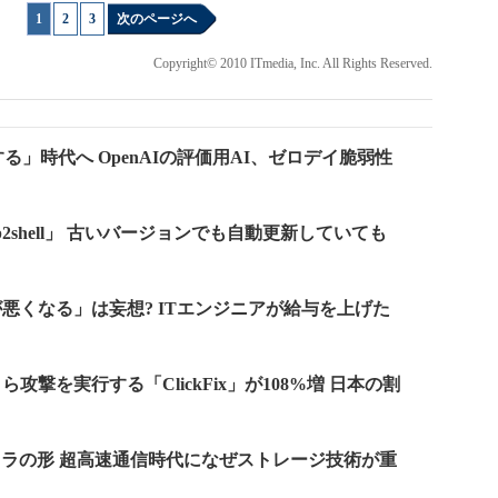
1
|
2
|
3
次のページへ
Copyright© 2010 ITmedia, Inc. All Rights Reserved.