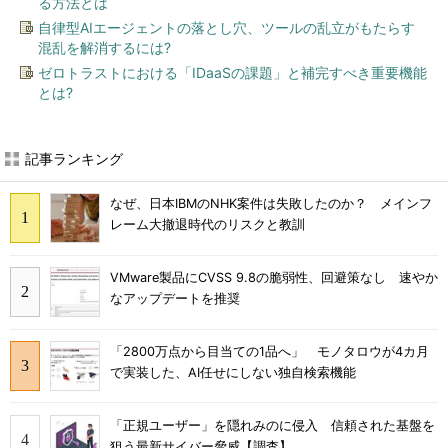
る方法とは
自律型AIエージェントの落とし穴、ツールの乱立がもたらす
混乱を解消するには?
ゼロトラストにおける「IDaaSの課題」と補完すべき重要機能
とは?
記事ランキング
なぜ、日本IBMのNHK案件は失敗したのか？ メインフ
レーム大撤退時代のリスクと教訓
VMware製品にCVSS 9.8の脆弱性、回避策なし 速やか
なアップデートを推奨
「2800万点から目当ての1品へ」 モノタロウが4カ月
で実装した、AI任せにしない独自検索機能
「正規ユーザー」を隠れみのに侵入 信頼された基盤を
狙う最新サイバー脅威【調査】