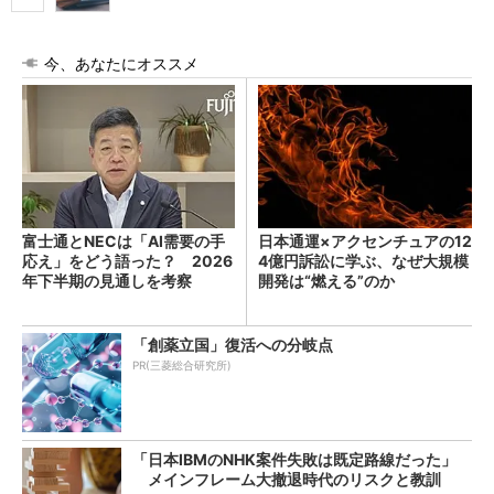
今、あなたにオススメ
富士通とNECは「AI需要の手
日本通運×アクセンチュアの12
応え」をどう語った？ 2026
4億円訴訟に学ぶ、なぜ大規模
年下半期の見通しを考察
開発は“燃える”のか
「創薬立国」復活への分岐点
PR(三菱総合研究所)
「日本IBMのNHK案件失敗は既定路線だった」
メインフレーム大撤退時代のリスクと教訓