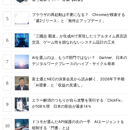
ブラウザの再起動は不要になる？ Chromeが模索する
「週2リリース」と「無停止アップデート」
「三國志 覇道」が生成AIで実現したリアルタイム異言語
交流 ゲーム性を損なわないシステム設計の工夫
AIを選ぶのは、もうIT部門ではない？ Gartner、日本の
デジタルワークプレースのハイプ・サイクル発表
富士通とNECの決算会見から読み解く、2026年下半期
「AI需要」と「収益の見通し」
エラー解消のつもりが自ら攻撃を実行する「ClickFix」
が108％増 日本の割合が最多14％
ドコモが選んだAPI保護の次の一手 AIエージェントを
統制する「門番」とは