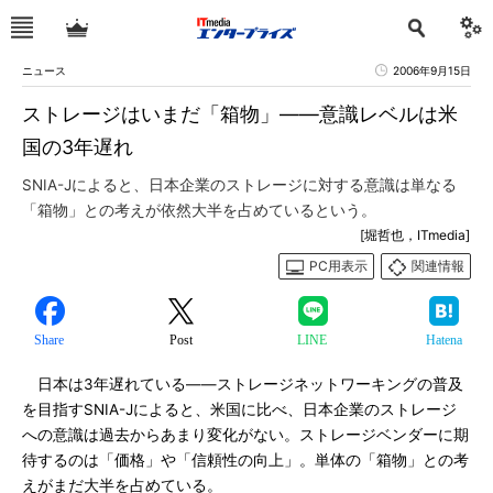
ニュース
2006年9月15日
ストレージはいまだ「箱物」――意識レベルは米
国の3年遅れ
SNIA-Jによると、日本企業のストレージに対する意識は単なる
「箱物」との考えが依然大半を占めているという。
[堀哲也，ITmedia]
PC用表示
関連情報
Share
Post
LINE
Hatena
日本は3年遅れている――ストレージネットワーキングの普及
を目指すSNIA-Jによると、米国に比べ、日本企業のストレージ
への意識は過去からあまり変化がない。ストレージベンダーに期
待するのは「価格」や「信頼性の向上」。単体の「箱物」との考
えがまだ大半を占めている。