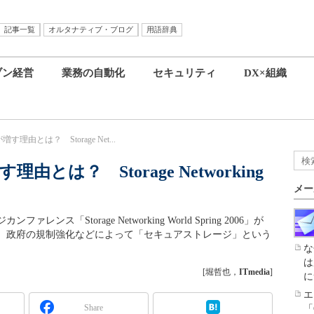
記事一覧
オルタナティブ・ブログ
用語辞典
ブン経営
業務の自動化
セキュリティ
DX×組織
由とは？ Storage Net...
は？ Storage Networking
メー
「Storage Networking World Spring 2006」が
、政府の規制強化などによって「セキュアストレージ」という
な
は
[堀哲也，
ITmedia
]
に
エ
Share
「