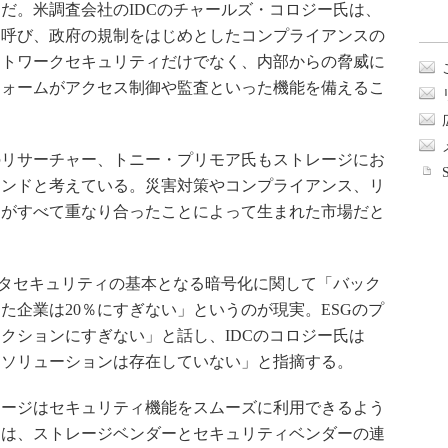
だ。米調査会社のIDCのチャールズ・コロジー氏は、
と呼び、政府の規制をはじめとしたコンプライアンスの
ットワークセキュリティだけでなく、内部からの脅威に
フォームがアクセス制御や監査といった機能を備えるこ
oup（ESG）のリサーチャー、トニー・プリモア氏もストレージにお
レンドと考えている。災害対策やコンプライアンス、リ
向がすべて重なり合ったことによって生まれた市場だと
タセキュリティの基本となる暗号化に関して「バック
た企業は20％にすぎない」というのが現実。ESGのプ
クションにすぎない」と話し、IDCのコロジー氏は
すソリューションは存在していない」と指摘する。
ージはセキュリティ機能をスムーズに利用できるよう
には、ストレージベンダーとセキュリティベンダーの連