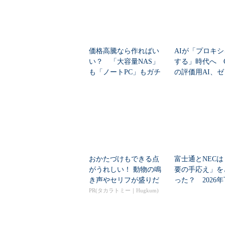
価格高騰なら作ればい
AIが「プロキ
い？ 「大容量NAS」
する」時代へ Op
も「ノートPC」もガチ
の評価用AI、
自作した学生たち...
脆弱性を自...
おかたづけもできる点
富士通とNECは
がうれしい！ 動物の鳴
要の手応え」を
き声やセリフが盛りだ
った？ 2026
くさんの「アニア ...
の見通しを考...
PR(タカラトミー｜Hugkum)