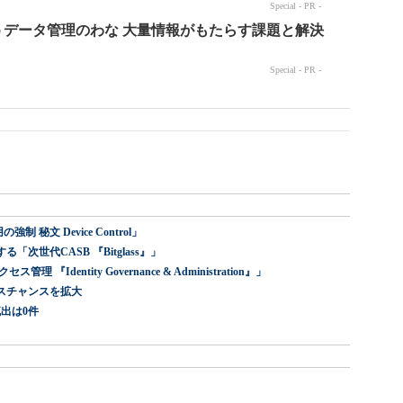
 秘文 Device Control」
世代CASB 『Bitglass』」
dentity Governance & Administration』」
スチャンスを拡大
出は0件