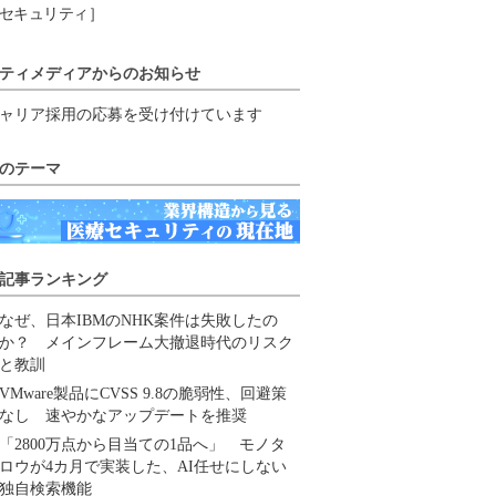
セキュリティ］
ティメディアからのお知らせ
ャリア採用の応募を受け付けています
のテーマ
記事ランキング
なぜ、日本IBMのNHK案件は失敗したの
か？ メインフレーム大撤退時代のリスク
と教訓
VMware製品にCVSS 9.8の脆弱性、回避策
なし 速やかなアップデートを推奨
「2800万点から目当ての1品へ」 モノタ
ロウが4カ月で実装した、AI任せにしない
独自検索機能