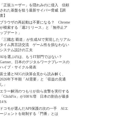
「正規ユーザー」を隠れみのに侵入 信頼
された基盤を狙う最新サイバー脅威【調
査】
ブラウザの再起動は不要になる？ Chrome
が模索する「週2リリース」と「無停止ア
ップデート」
「三國志 覇道」が生成AIで実現したリアル
タイム異言語交流 ゲーム性を損なわない
システム設計の工夫
AIを選ぶのは、もうIT部門ではない？
Gartner、日本のデジタルワークプレースの
ハイプ・サイクル発表
富士通とNECの決算会見から読み解く、
2026年下半期「AI需要」と「収益の見通
し」
エラー解消のつもりが自ら攻撃を実行する
「ClickFix」が108％増 日本の割合が最多
14％
ドコモが選んだAPI保護の次の一手 AIエ
ージェントを統制する「門番」とは