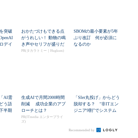
シを突破
おかたづけもできる点
SBOMの最小要素が5年
enAI
がうれしい！ 動物の鳴
ぶり改訂 何が必須に
ゼロデイ
き声やセリフが盛りだ
なるのか
くさんの「アニア ...
PR(タカラトミー｜Hugkum)
「AI需
生成AIで月間2000時間
「SIer丸投げ」からどう
どう語
削減 成功企業のアプ
脱却する？ “非ITエン
年下半期
ローチとは？
ジニア9割”でシステム
刷新に挑...
PR(ITmedia エンタープライ
ズ)
Recommended by