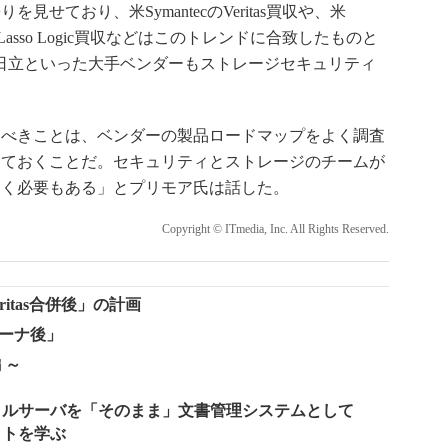
せており、米SymantecのVeritas買収や、米
LLのLasso Logic買収などはこのトレンドに合致したものと
o、日立といった大手ベンダーもストレージセキュリティ
べきことは、ベンダーの製品ロードマップをよく調査
っておくことだ。セキュリティとストレージのチームが
おく必要もある」とプリモア氏は話した。
Copyright © ITmedia, Inc. All Rights Reserved.
ritas合併後」の計画
ーナ後」
 ～