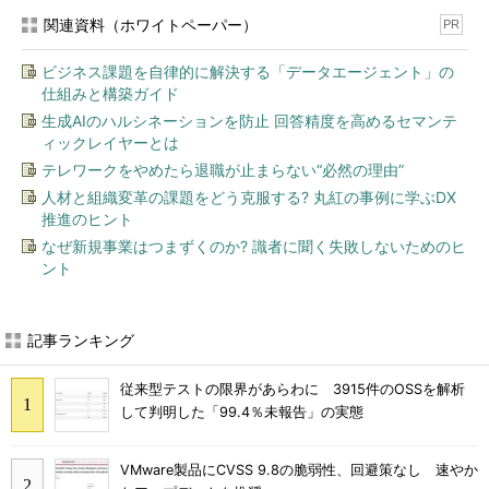
関連資料（ホワイトペーパー）
PR
ビジネス課題を自律的に解決する「データエージェント」の
仕組みと構築ガイド
生成AIのハルシネーションを防止 回答精度を高めるセマンテ
ィックレイヤーとは
テレワークをやめたら退職が止まらない“必然の理由”
人材と組織変革の課題をどう克服する? 丸紅の事例に学ぶDX
推進のヒント
なぜ新規事業はつまずくのか? 識者に聞く失敗しないためのヒ
ント
記事ランキング
従来型テストの限界があらわに 3915件のOSSを解析
して判明した「99.4％未報告」の実態
VMware製品にCVSS 9.8の脆弱性、回避策なし 速やか