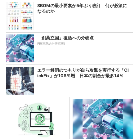
SBOMの最小要素が5年ぶり改訂 何が必須に
なるのか
「創薬立国」復活への分岐点
PR(三菱総合研究所)
エラー解消のつもりが自ら攻撃を実行する「Cl
ickFix」が108％増 日本の割合が最多14％