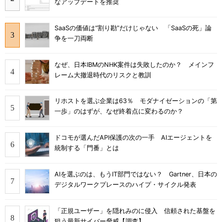
なアップデートを推奨
SaaSの価値は“割り勘”だけじゃない 「SaaSの死」論
争を一刀両断
なぜ、日本IBMのNHK案件は失敗したのか？ メインフ
レーム大撤退時代のリスクと教訓
リホストを選ぶ企業は63％ モダナイゼーションの「第
一歩」のはずが、なぜ終着点に変わるのか？
ドコモが選んだAPI保護の次の一手 AIエージェントを
統制する「門番」とは
AIを選ぶのは、もうIT部門ではない？ Gartner、日本の
デジタルワークプレースのハイプ・サイクル発表
「正規ユーザー」を隠れみのに侵入 信頼された基盤を
狙う最新サイバー脅威【調査】