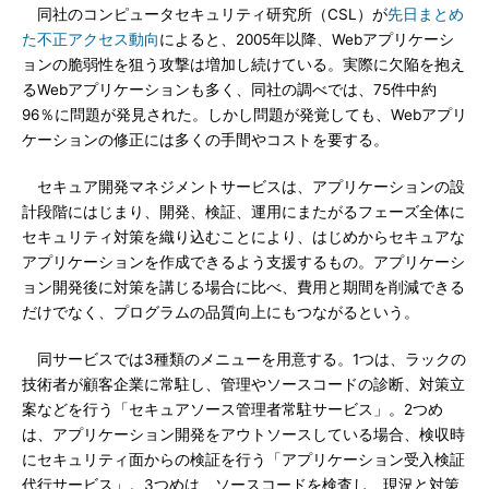
同社のコンピュータセキュリティ研究所（CSL）が
先日まとめ
た不正アクセス動向
によると、2005年以降、Webアプリケーシ
ョンの脆弱性を狙う攻撃は増加し続けている。実際に欠陥を抱え
るWebアプリケーションも多く、同社の調べでは、75件中約
96％に問題が発見された。しかし問題が発覚しても、Webアプリ
ケーションの修正には多くの手間やコストを要する。
セキュア開発マネジメントサービスは、アプリケーションの設
計段階にはじまり、開発、検証、運用にまたがるフェーズ全体に
セキュリティ対策を織り込むことにより、はじめからセキュアな
アプリケーションを作成できるよう支援するもの。アプリケーシ
ョン開発後に対策を講じる場合に比べ、費用と期間を削減できる
だけでなく、プログラムの品質向上にもつながるという。
同サービスでは3種類のメニューを用意する。1つは、ラックの
技術者が顧客企業に常駐し、管理やソースコードの診断、対策立
案などを行う「セキュアソース管理者常駐サービス」。2つめ
は、アプリケーション開発をアウトソースしている場合、検収時
にセキュリティ面からの検証を行う「アプリケーション受入検証
代行サービス」。3つめは、ソースコードを検査し、現況と対策