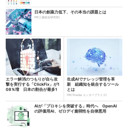
日本の創薬力低下、その本当の課題とは
PR(三菱総合研究所)
エラー解消のつもりが自ら攻
生成AIでナレッジ管理を革
撃を実行する「ClickFix」が1
新 組織知を統合するツール
08％増 日本の割合が最多1
とは
4％
PR(ITmedia エンタープライズ)
AIが「プロキシを突破する」時代へ OpenAI
の評価用AI、ゼロデイ脆弱性を自律悪用