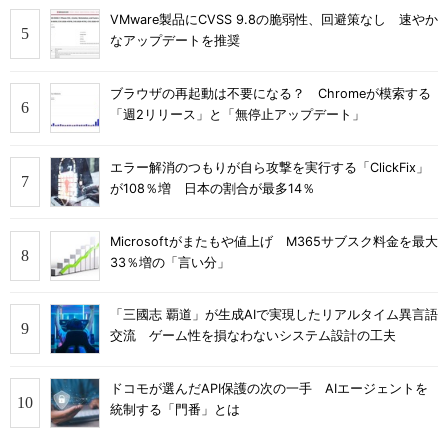
VMware製品にCVSS 9.8の脆弱性、回避策なし 速やか
なアップデートを推奨
ブラウザの再起動は不要になる？ Chromeが模索する
「週2リリース」と「無停止アップデート」
エラー解消のつもりが自ら攻撃を実行する「ClickFix」
が108％増 日本の割合が最多14％
Microsoftがまたもや値上げ M365サブスク料金を最大
33％増の「言い分」
「三國志 覇道」が生成AIで実現したリアルタイム異言語
交流 ゲーム性を損なわないシステム設計の工夫
ドコモが選んだAPI保護の次の一手 AIエージェントを
統制する「門番」とは