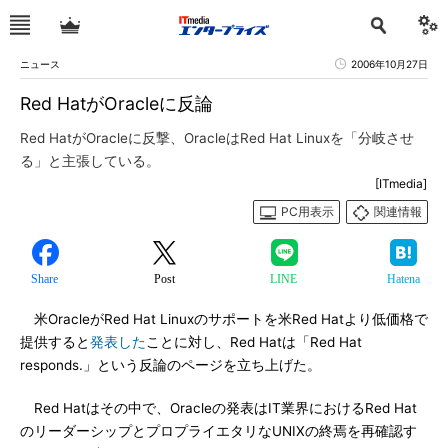
ニュース
2006年10月27日
Red HatがOracleに反論
Red HatがOracleに反撃、OracleはRed Hat Linuxを「分岐させ
る」と主張している。
[ITmedia]
PC用表示
関連情報
Share
Post
LINE
Hatena
米OracleがRed Hat Linuxのサポートを米Red Hatより低価格で
提供すると
発表した
ことに対し、Red Hatは「Red Hat
responds.」という反論のページを立ち上げた。
Red Hatはその中で、Oracleの発表はIT業界におけるRed Hat
のリーダーシップとプロプライエタリなUNIXの終焉を再確認す