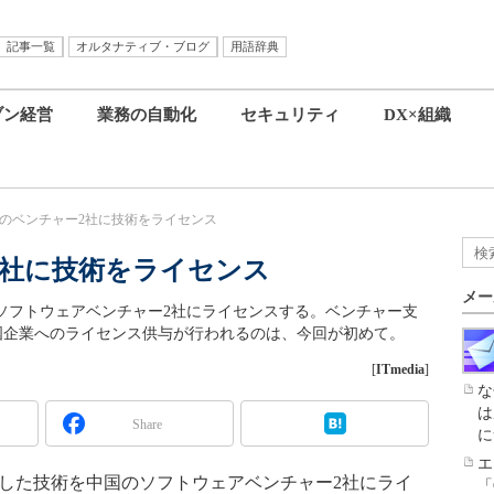
記事一覧
オルタナティブ・ブログ
用語辞典
ブン経営
業務の自動化
セキュリティ
DX×組織
国のベンチャー2社に技術をライセンス
2社に技術をライセンス
メー
中国のソフトウェアベンチャー2社にライセンスする。ベンチャー支
じて中国企業へのライセンス供与が行われるのは、今回が初めて。
[
ITmedia
]
な
は
Share
に
エ
内で開発した技術を中国のソフトウェアベンチャー2社にライ
「