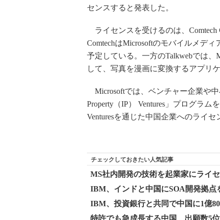
センスすると発表した。
ライセンスを受けるのは、Comtech GroupとH
ComtechはMicrosoftのモバ
予定している。一方のTalkwebでは、
して、写真を漫画に変換するアプリ
Microsoftでは、ベンチャー企業や中小企業を
Property（IP） Ventures」
Venturesを通じた中国企業へのラ
チェックしておきたい人気記事
MS社内開発の技術を起業家にライ
IBM、インドと中国にSOA開発拠点
IBM、投資銀行と共同で中国に1億8
特許でも急成長する中国、出願数5