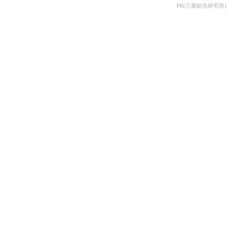
本の割...
PR(三菱総合研究所)