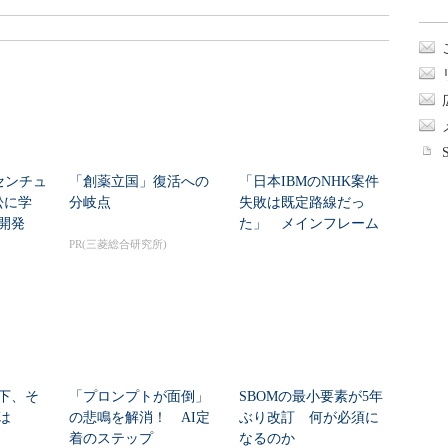
センチュ
「創薬立国」復活への
「日本IBMのNHK案件
訟に学
分岐点
失敗は既定路線だっ
開発
た」 メインフレーム
大撤退時代のリスク...
PR(三菱総合研究所)
下、そ
「プロンプトが面倒」
SBOMの最小要素が5年
は
の悲鳴を解消！ AI定
ぶり改訂 何が必須に
着のステップ
なるのか