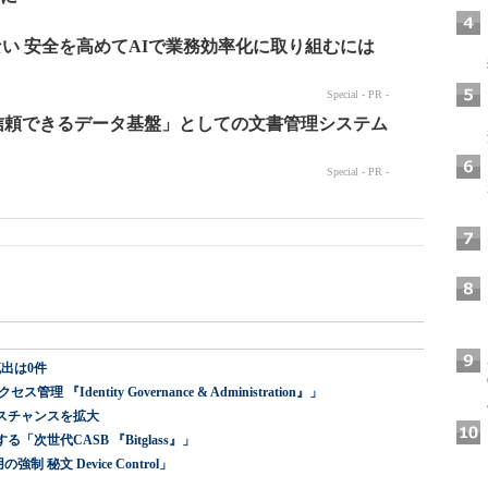
出は0件
dentity Governance & Administration』」
スチャンスを拡大
世代CASB 『Bitglass』」
 秘文 Device Control」