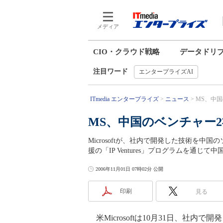
メディア
CIO・クラウド戦略
データドリ
注目ワード
エンタープライズAI
ITmedia エンタープライズ
ニュース
MS、中
MS、中国のベンチャー
Microsoftが、社内で開発した技術を
援の「IP Ventures」プログラムを通
2006年11月01日 07時02分 公開
印刷
見る
米Microsoftは10月31日、社