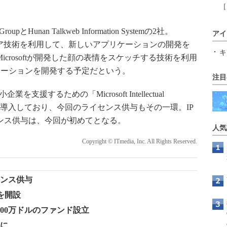
［
unan Talkweb Information Systemの2社。
アイ
イルメディア技術を利用して、新しいアプリケーションの開発を
キ
Microsoftが開発した顔の表情をスケッチする技術を利用
ケーションを開発する予定だという。
注目
支援するための「Microsoft Intellectual
プログラムを導入しており、今回のライセンス供与もその一環。IP
イセンス供与は、今回が初めてとなる。
人気
Copyright © ITmedia, Inc. All Rights Reserved.
センス供与
を開設
000万ドルのファンド設立
位に