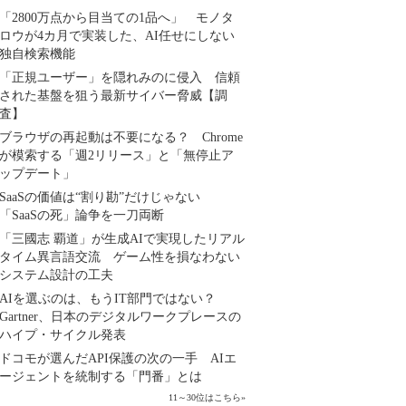
「2800万点から目当ての1品へ」 モノタ
ロウが4カ月で実装した、AI任せにしない
独自検索機能
「正規ユーザー」を隠れみのに侵入 信頼
された基盤を狙う最新サイバー脅威【調
査】
ブラウザの再起動は不要になる？ Chrome
が模索する「週2リリース」と「無停止ア
ップデート」
SaaSの価値は“割り勘”だけじゃない
「SaaSの死」論争を一刀両断
「三國志 覇道」が生成AIで実現したリアル
タイム異言語交流 ゲーム性を損なわない
システム設計の工夫
AIを選ぶのは、もうIT部門ではない？
Gartner、日本のデジタルワークプレースの
ハイプ・サイクル発表
ドコモが選んだAPI保護の次の一手 AIエ
ージェントを統制する「門番」とは
11～30位はこちら
»