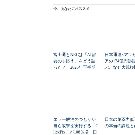
今、あなたにオススメ
富士通とNECは「AI需
日本通運×アク
要の手応え」をどう語
アの124億円訴
った？ 2026年下半期
ぶ、なぜ大規模
の見通しを考...
は“燃える”のか
エラー解消のつもりが
日本の創薬力低
自ら攻撃を実行する「C
の本当の課題と
lickFix」が108％増 日