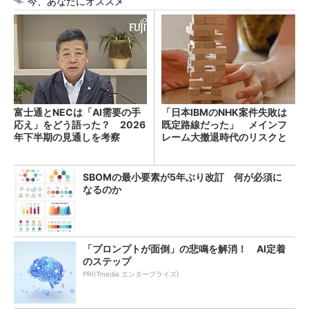
今、あなたにオススメ
富士通とNECは「AI需要の手
「日本IBMのNHK案件失敗は
応え」をどう語った？ 2026
既定路線だった」 メインフ
年下半期の見通しを考察
レーム大撤退時代のリスクと
教訓
SBOMの最小要素が5年ぶり改訂 何が必須に
なるのか
「プロンプトが面倒」の悲鳴を解消！ AI定着
のステップ
PR(ITmedia エンタープライズ)