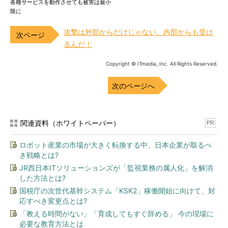
各種サービスを動作させても被害は最小
限に
攻撃は外部からだけじゃない、内部からも受け
るんだ！
Copyright © ITmedia, Inc. All Rights Reserved.
次のページへ
関連資料（ホワイトペーパー）
PR
ロボット産業の市場が大きく転換する中、日本企業が取るべ
き戦略とは?
JR西日本ITソリューションズが「監視業務の属人化」を解消
した方法とは?
国税庁の次世代基幹システム「KSK2」稼働開始に向けて、対
応すべき変更点とは?
「教える時間がない」「育成してもすぐ辞める」 今の現場に
必要な教育方法とは