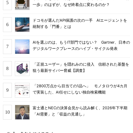
一歩」のはずが、なぜ終着点に変わるのか？
ドコモが選んだAPI保護の次の一手 AIエージェントを
統制する「門番」とは
AIを選ぶのは、もうIT部門ではない？ Gartner、日本の
デジタルワークプレースのハイプ・サイクル発表
「正規ユーザー」を隠れみのに侵入 信頼された基盤を
狙う最新サイバー脅威【調査】
「2800万点から目当ての1品へ」 モノタロウが4カ月
で実装した、AI任せにしない独自検索機能
富士通とNECの決算会見から読み解く、2026年下半期
「AI需要」と「収益の見通し」